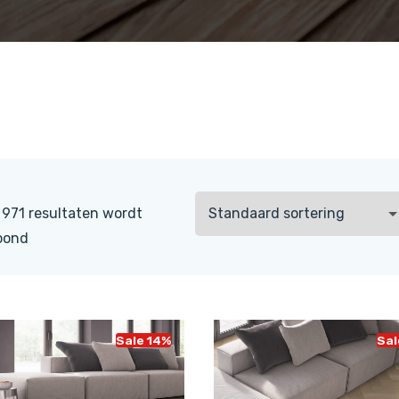
 971 resultaten wordt
oond
Sale 14%
Sal