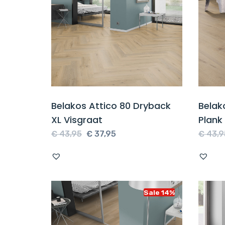
Belakos Attico 80 Dryback
Belak
XL Visgraat
Plank
Oorspronkelijke
Huidige
€
43,95
€
37,95
€
43,9
prijs
prijs
was:
is:
€ 43,95.
€ 37,95.
Sale 14%