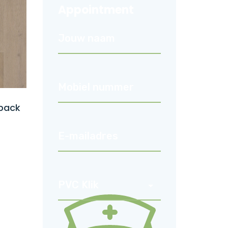
Appointment
yback