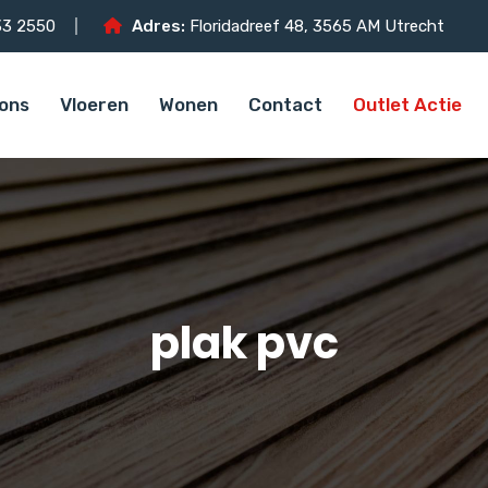
3 2550
Adres:
Floridadreef 48, 3565 AM Utrecht
ons
Vloeren
Wonen
Contact
Outlet Actie
plak pvc