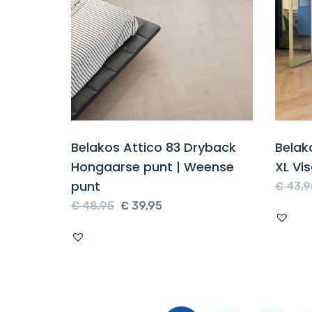
Belakos Attico 83 Dryback
Belak
Hongaarse punt | Weense
XL Vi
punt
€
43,9
Oorspronkelijke
Huidige
€
48,95
€
39,95
prijs
prijs
was:
is:
€ 48,95.
€ 39,95.