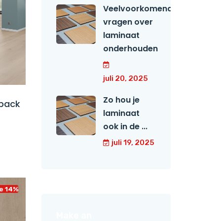
Veelvoorkomende
vragen over
laminaat
onderhouden
juli 20, 2025
Zo hou je
yback
laminaat
ook in de ...
juli 19, 2025
e 14%
Make an