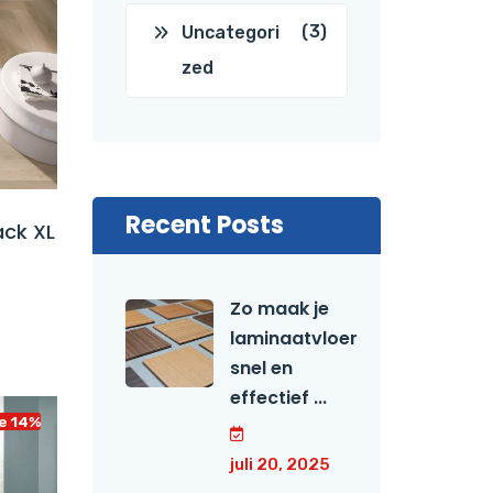
(3)
Uncategori
zed
Recent Posts
ack XL
Zo maak je
laminaatvloer
snel en
effectief ...
e 14%
juli 20, 2025