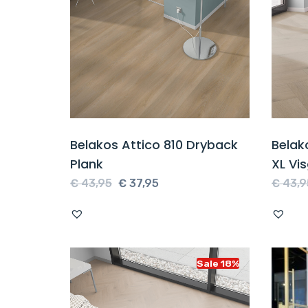
Belakos Attico 810 Dryback
Belak
Plank
XL Vi
Oorspronkelijke
Huidige
€
43,95
€
37,95
€
43,9
prijs
prijs
was:
is:
€ 43,95.
€ 37,95.
Sale 18%