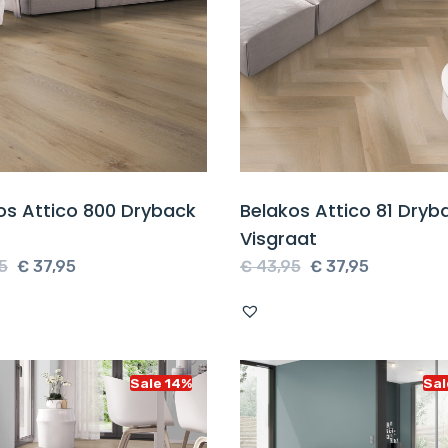
os Attico 800 Dryback
Belakos Attico 81 Dryb
Visgraat
Oorspronkelijke
Huidige
Oorspronkelijke
Huidige
5
€
37,95
€
43,95
€
37,95
prijs
prijs
prijs
prijs
was:
is:
was:
is:
€ 43,95.
€ 37,95.
€ 43,95.
€ 37,95.
Sale 14%
Sal