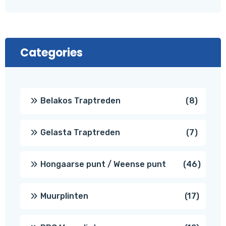
Categories
8
Belakos Traptreden
8
produc
7
Gelasta Traptreden
7
produc
46
Hongaarse punt / Weense punt
46
produ
17
Muurplinten
17
produc