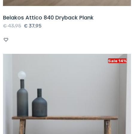
Belakos Attico 840 Dryback Plank
Oorspronkelijke
Huidige
€
43,95
€
37,95
prijs
prijs
was:
is:
€ 43,95.
€ 37,95.
Sale 14%