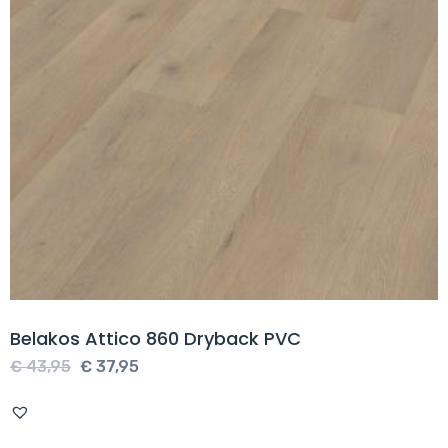
Belakos Attico 860 Dryback PVC
Oorspronkelijke
Huidige
€
43,95
€
37,95
prijs
prijs
was:
is: