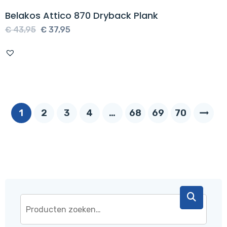
Belakos Attico 870 Dryback Plank
Oorspronkelijke
Huidige
€
43,95
€
37,95
prijs
prijs
was:
is:
€ 43,95.
€ 37,95.
1
2
3
4
…
68
69
70