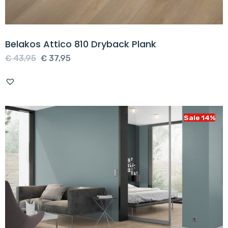
Belakos Attico 810 Dryback Plank
Oorspronkelijke
Huidige
€
43,95
€
37,95
prijs
prijs
was:
is:
€ 43,95.
€ 37,95.
Sale 14%