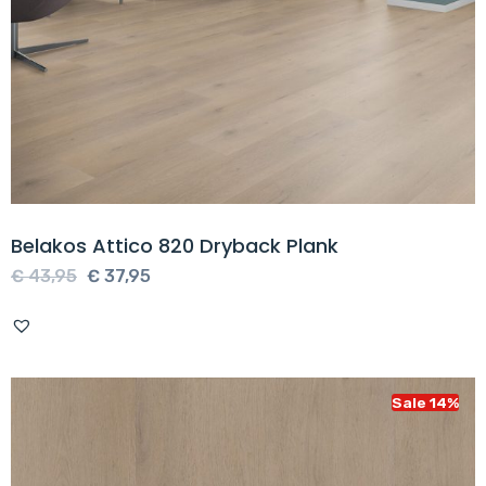
Belakos Attico 820 Dryback Plank
Oorspronkelijke
Huidige
€
43,95
€
37,95
prijs
prijs
was:
is:
€ 43,95.
€ 37,95.
Sale 14%