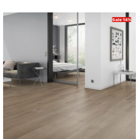
was:
is:
€ 43,95.
€ 37,95.
Sale 14%