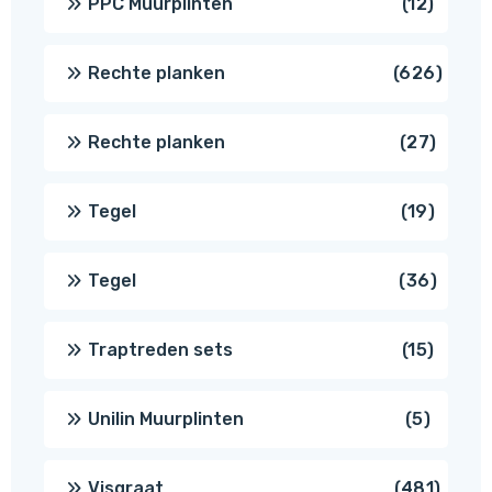
12
PPC Muurplinten
12
produc
626
Rechte planken
626
produ
27
Rechte planken
27
produ
19
Tegel
19
produc
36
Tegel
36
produ
15
Traptreden sets
15
produc
5
Unilin Muurplinten
5
produc
481
Visgraat
481