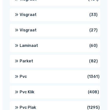
produ
33
Visgraat
33
produ
27
Visgraat
27
produ
60
Laminaat
60
produ
82
Parket
82
produ
1361
Pvc
1361
produ
408
Pvc Klik
408
produ
1295
Pvc Plak
1295