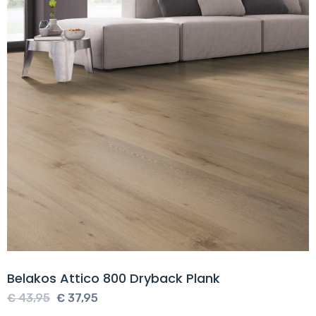
Belakos Attico 800 Dryback Plank
Oorspronkelijke
Huidige
€
43,95
€
37,95