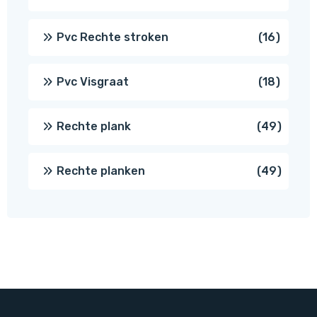
prod
16
Pvc Rechte stroken
16
produc
18
Pvc Visgraat
18
produc
49
Rechte plank
49
produ
49
Rechte planken
49
produ