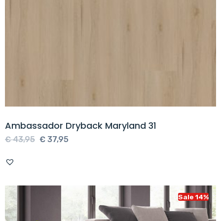
Ambassador Dryback Maryland 31
Oorspronkelijke
Huidige
€
43,95
€
37,95
prijs
prijs
was:
is:
€ 43,95.
€ 37,95.
Sale 14%