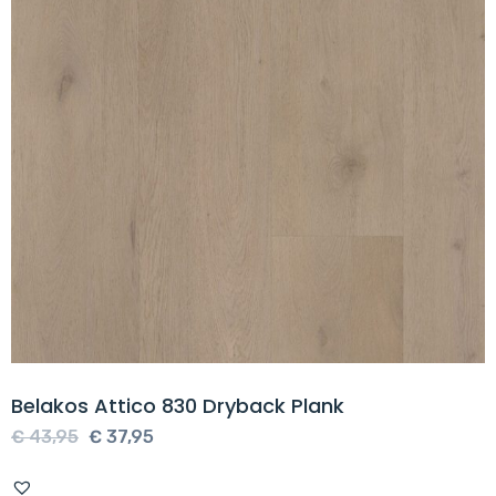
Belakos Attico 830 Dryback Plank
Oorspronkelijke
Huidige
€
43,95
€
37,95
prijs
prijs