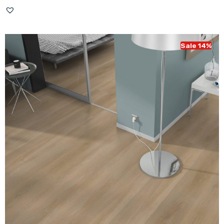
prijs
prijs
was:
is:
€ 43,95.
€ 37,95.
Sale 14%