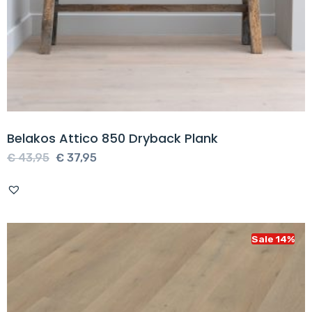
Belakos Attico 850 Dryback Plank
Oorspronkelijke
Huidige
€
43,95
€
37,95
prijs
prijs
was:
is:
€ 43,95.
€ 37,95.
Sale 14%