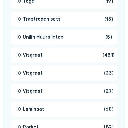
19
Tegel
19
produc
15
Traptreden sets
15
produc
5
Unilin Muurplinten
5
produc
481
Visgraat
481
produ
33
Visgraat
33
produ
27
Visgraat
27
produ
60
Laminaat
60
produ
82
Parket
82