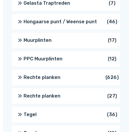
7
Gelasta Traptreden
7
produc
46
Hongaarse punt / Weense punt
46
produ
17
Muurplinten
17
produc
12
PPC Muurplinten
12
produc
626
Rechte planken
626
produ
27
Rechte planken
27
produ
36
Tegel
36
produ