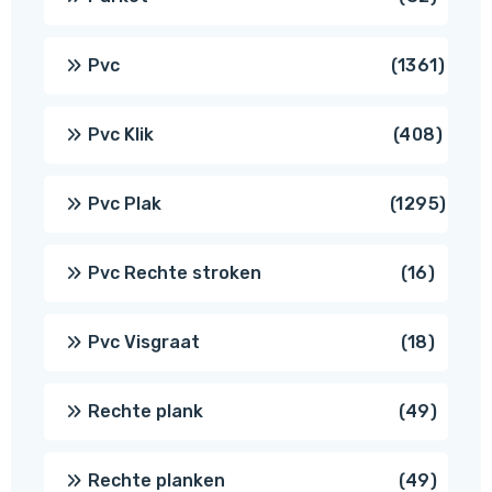
produ
1361
Pvc
1361
produ
408
Pvc Klik
408
produ
1295
Pvc Plak
1295
prod
16
Pvc Rechte stroken
16
produc
18
Pvc Visgraat
18
produc
49
Rechte plank
49
produ
49
Rechte planken
49