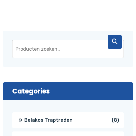
Categories
8
Belakos Traptreden
8
produc