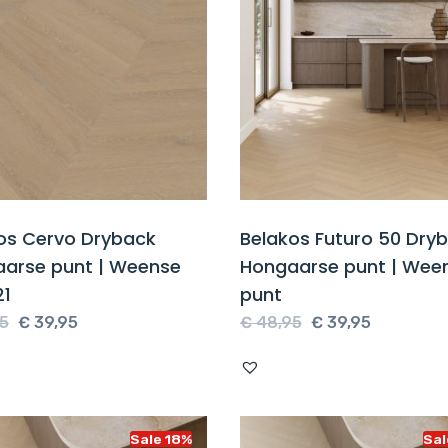
os Cervo Dryback
Belakos Futuro 50 Dry
arse punt | Weense
Hongaarse punt | Wee
21
punt
Oorspronkelijke
Huidige
Oorspronkelijke
Huidige
5
€
39,95
€
48,95
€
39,95
prijs
prijs
prijs
prijs
was:
is:
was:
is:
€ 48,95.
€ 39,95.
€ 48,95.
€ 39,95.
Sale 18%
Sal