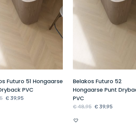
os Futuro 51 Hongaarse
Belakos Futuro 52
Dryback PVC
Hongaarse Punt Dryba
PVC
Oorspronkelijke
Huidige
5
€
39,95
prijs
prijs
Oorspronkelijke
Huidige
€
48,95
€
39,95
was:
is:
prijs
prijs
€ 48,95.
€ 39,95.
was:
is:
€ 48,95.
€ 39,95.