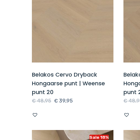
Belakos Cervo Dryback
Belak
Hongaarse punt | Weense
Honga
punt 20
punt 
Oorspronkelijke
Huidige
€
48,95
€
39,95
€
48,9
prijs
prijs
was:
is:
€ 48,95.
€ 39,95.
Sale 18%