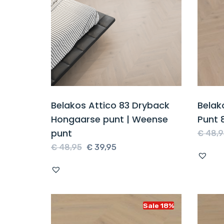
Belakos Attico 83 Dryback
Belak
Hongaarse punt | Weense
Punt 
punt
€
48,9
Oorspronkelijke
Huidige
€
48,95
€
39,95
prijs
prijs
was:
is:
€ 48,95.
€ 39,95.
Sale 18%