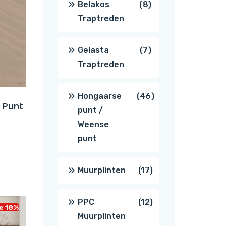
8
Belakos
8
Traptreden
producten
7
Gelasta
7
Traptreden
producten
46
Hongaarse
46
 Punt
punt /
producten
Weense
punt
17
Muurplinten
17
producten
12
PPC
12
e 18%
Muurplinten