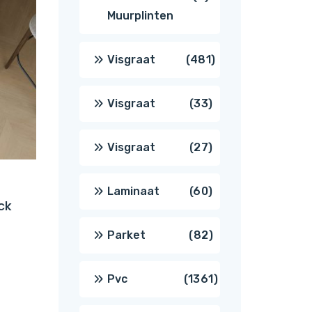
Muurplinten
producten
481
Visgraat
481
producten
33
Visgraat
33
producten
27
Visgraat
27
producten
60
Laminaat
60
ck
producten
82
Parket
82
producten
1361
Pvc
1361