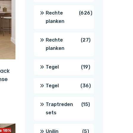
producten
626
Rechte
626
planken
producten
27
Rechte
27
planken
producten
19
Tegel
19
back
nse
producten
36
Tegel
36
producten
15
Traptreden
15
sets
producten
e 18%
5
Unilin
5