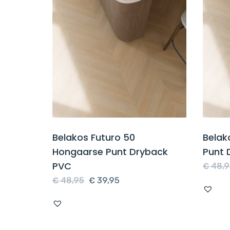
Belakos Futuro 50
Belak
Hongaarse Punt Dryback
Punt 
PVC
€
48,9
Oorspronkelijke
Huidige
€
48,95
€
39,95
prijs
prijs
was:
is:
€ 48,95.
€ 39,95.