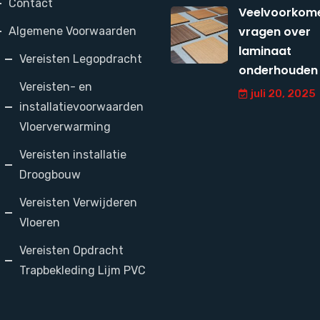
Contact
Veelvoorkom
vragen over
Algemene Voorwaarden
laminaat
Vereisten Legopdracht
onderhouden
Vereisten- en
juli 20, 2025
installatievoorwaarden
Vloerverwarming
Vereisten installatie
Droogbouw
Vereisten Verwijderen
Vloeren
Vereisten Opdracht
Trapbekleding Lijm PVC