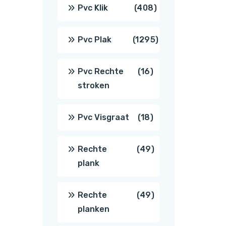
producten
408
Pvc Klik
408
producten
1295
Pvc Plak
1295
producten
16
Pvc Rechte
16
stroken
producten
18
Pvc Visgraat
18
producten
49
Rechte
49
plank
producten
49
Rechte
49
planken
producten