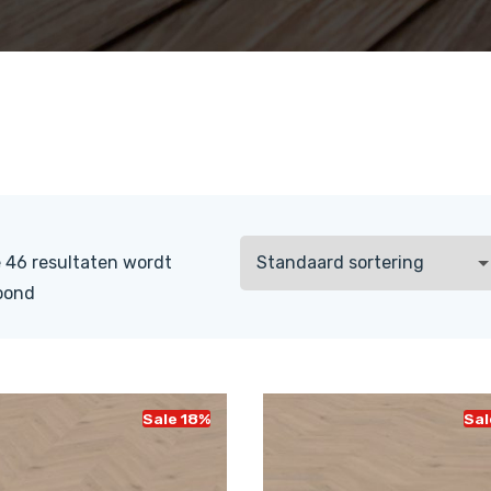
 46 resultaten wordt
oond
Sale 18%
Sal