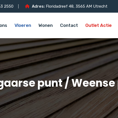
3 2550
Adres:
Floridadreef 48, 3565 AM Utrecht
ons
Vloeren
Wonen
Contact
Outlet Actie
aarse punt / Weense