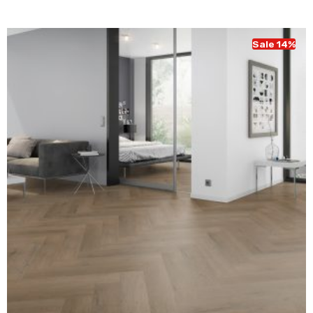
was:
is:
€ 43,95.
€ 37,95.
Sale 14%