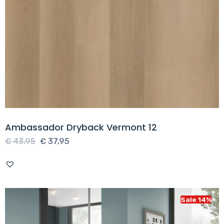
Ambassador Dryback Vermont 12
Oorspronkelijke
Huidige
€
43,95
€
37,95
prijs
prijs
was:
is:
€ 43,95.
€ 37,95.
Sale 14%