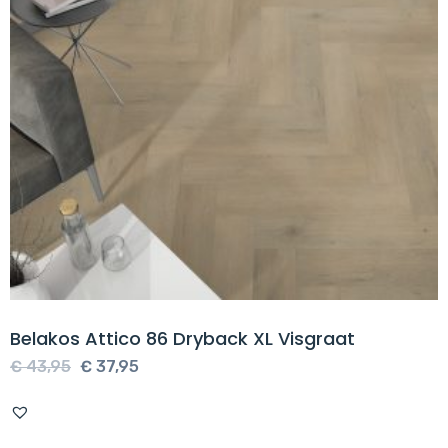
Belakos Attico 86 Dryback XL Visgraat
Oorspronkelijke
Huidige
€
43,95
€
37,95
prijs
prijs
was:
is: