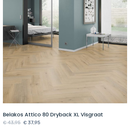
Belakos Attico 80 Dryback XL Visgraat
Oorspronkelijke
Huidige
€
43,95
€
37,95