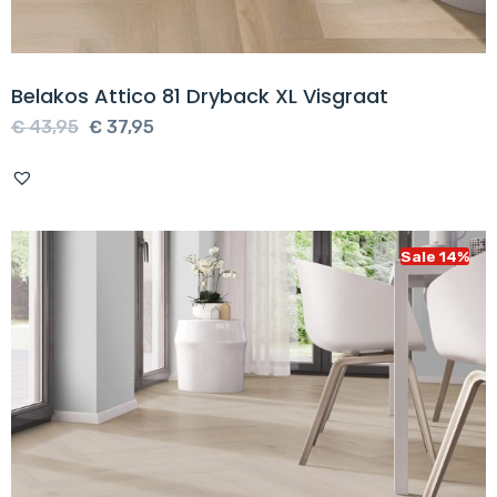
Belakos Attico 81 Dryback XL Visgraat
Oorspronkelijke
Huidige
€
43,95
€
37,95
prijs
prijs
was:
is:
€ 43,95.
€ 37,95.
Sale 14%