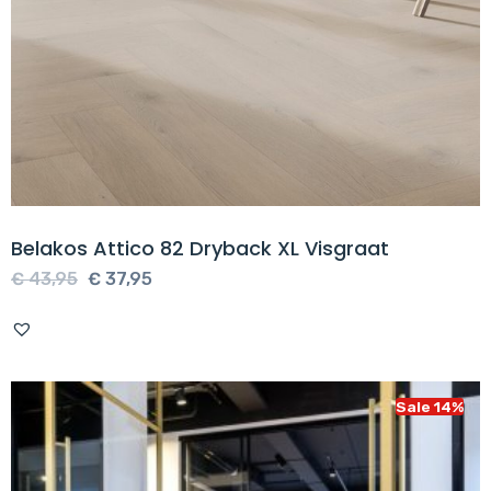
Belakos Attico 82 Dryback XL Visgraat
Oorspronkelijke
Huidige
€
43,95
€
37,95
prijs
prijs
was:
is:
€ 43,95.
€ 37,95.
Sale 14%