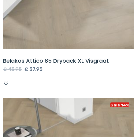
Belakos Attico 85 Dryback XL Visgraat
Oorspronkelijke
Huidige
€
43,95
€
37,95
prijs
prijs
was:
is:
€ 43,95.
€ 37,95.
Sale 14%