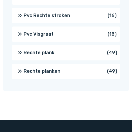
prod
16
Pvc Rechte stroken
16
produc
18
Pvc Visgraat
18
produc
49
Rechte plank
49
produ
49
Rechte planken
49
produ