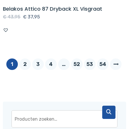
Belakos Attico 87 Dryback XL Visgraat
Oorspronkelijke
Huidige
€
43,95
€
37,95
prijs
prijs
was:
is:
€ 43,95.
€ 37,95.
1
2
3
4
…
52
53
54