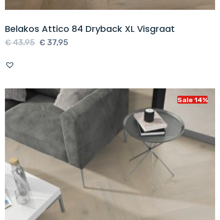
Belakos Attico 84 Dryback XL Visgraat
Oorspronkelijke
Huidige
€
43,95
€
37,95
prijs
prijs
was:
is:
€ 43,95.
€ 37,95.
Sale 14%