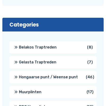
Categories
8
Belakos Traptreden
8
produc
7
Gelasta Traptreden
7
produc
46
Hongaarse punt / Weense punt
46
produ
17
Muurplinten
17
produc