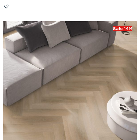
prijs
prijs
was:
is:
€ 43,95.
€ 37,95.
Sale 14%