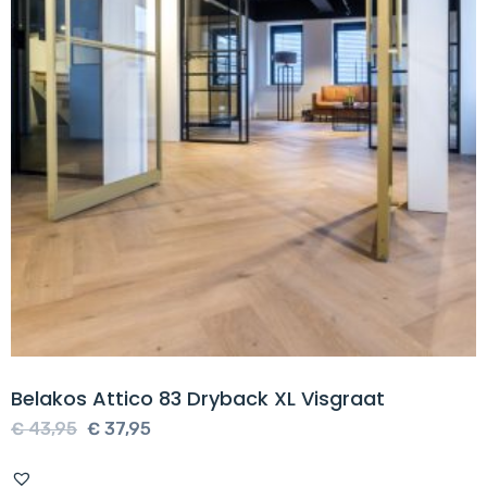
Belakos Attico 83 Dryback XL Visgraat
Oorspronkelijke
Huidige
€
43,95
€
37,95
prijs
prijs