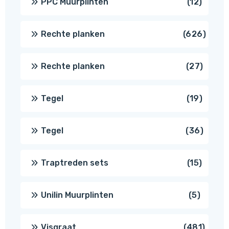
12
PPC Muurplinten
12
produc
626
Rechte planken
626
produ
27
Rechte planken
27
produ
19
Tegel
19
produc
36
Tegel
36
produ
15
Traptreden sets
15
produc
5
Unilin Muurplinten
5
produc
481
Visgraat
481