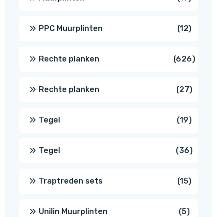
produc
12
PPC Muurplinten
12
produc
626
Rechte planken
626
produ
27
Rechte planken
27
produ
19
Tegel
19
produc
36
Tegel
36
produ
15
Traptreden sets
15
produc
5
Unilin Muurplinten
5