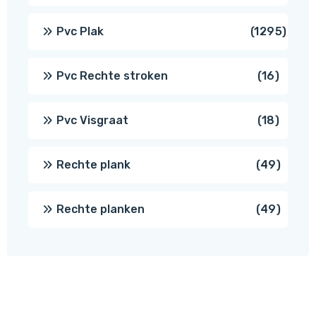
produ
1295
Pvc Plak
1295
prod
16
Pvc Rechte stroken
16
produc
18
Pvc Visgraat
18
produc
49
Rechte plank
49
produ
49
Rechte planken
49
produ