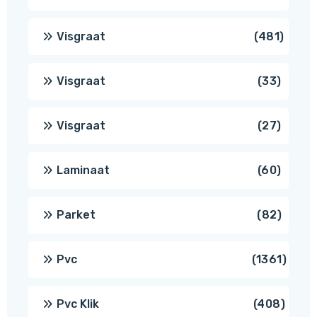
produc
481
Visgraat
481
produ
33
Visgraat
33
produ
27
Visgraat
27
produ
60
Laminaat
60
produ
82
Parket
82
produ
1361
Pvc
1361
produ
408
Pvc Klik
408