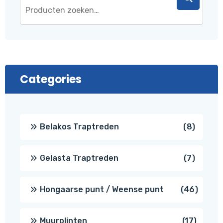
Categories
8
Belakos Traptreden
8
produc
7
Gelasta Traptreden
7
produc
46
Hongaarse punt / Weense punt
46
produ
17
Muurplinten
17