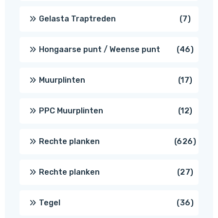
produc
7
Gelasta Traptreden
7
produc
46
Hongaarse punt / Weense punt
46
produ
17
Muurplinten
17
produc
12
PPC Muurplinten
12
produc
626
Rechte planken
626
produ
27
Rechte planken
27
produ
36
Tegel
36