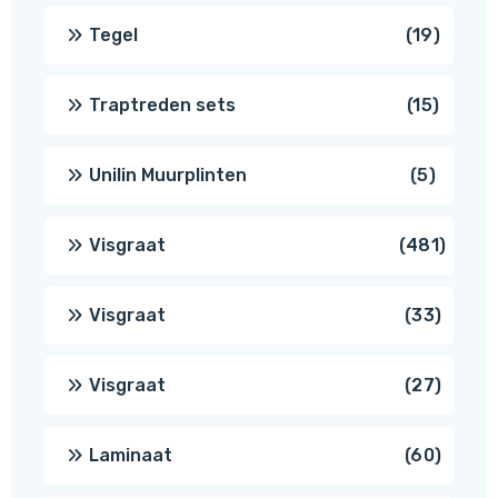
produ
19
Tegel
19
produc
15
Traptreden sets
15
produc
5
Unilin Muurplinten
5
produc
481
Visgraat
481
produ
33
Visgraat
33
produ
27
Visgraat
27
produ
60
Laminaat
60