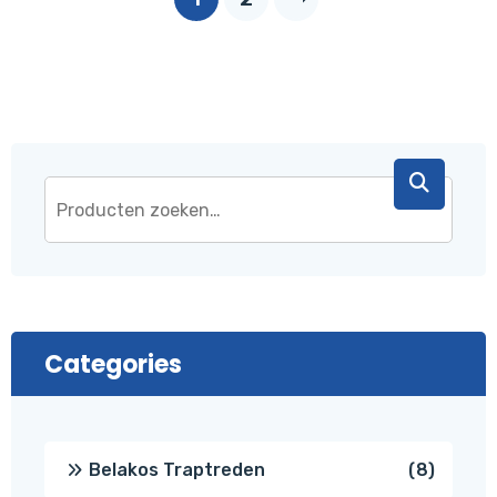
Categories
8
Belakos Traptreden
8