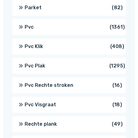
produ
82
Parket
82
produ
1361
Pvc
1361
produ
408
Pvc Klik
408
produ
1295
Pvc Plak
1295
prod
16
Pvc Rechte stroken
16
produc
18
Pvc Visgraat
18
produc
49
Rechte plank
49