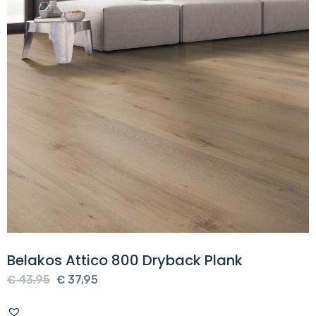
Belakos Attico 800 Dryback Plank
Oorspronkelijke
Huidige
€
43,95
€
37,95
prijs
prijs