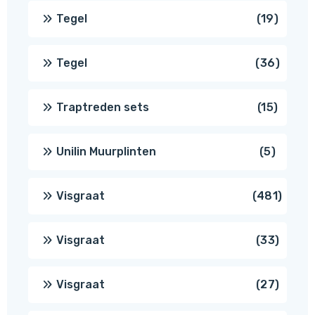
produ
19
Tegel
19
produc
36
Tegel
36
produ
15
Traptreden sets
15
produc
5
Unilin Muurplinten
5
produc
481
Visgraat
481
produ
33
Visgraat
33
produ
27
Visgraat
27