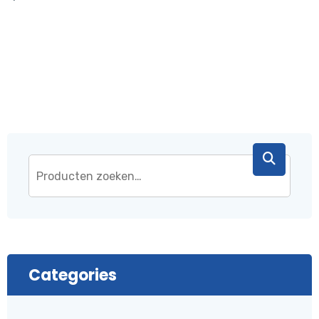
was:
is:
€ 43,95.
€ 37,95.
Categories