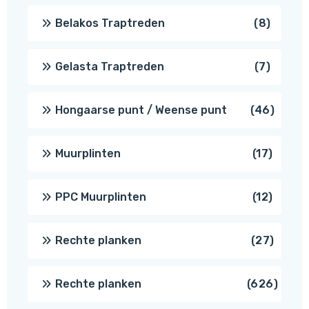
8
Belakos Traptreden
8
produc
7
Gelasta Traptreden
7
produc
46
Hongaarse punt / Weense punt
46
produ
17
Muurplinten
17
produc
12
PPC Muurplinten
12
produc
27
Rechte planken
27
produ
626
Rechte planken
626