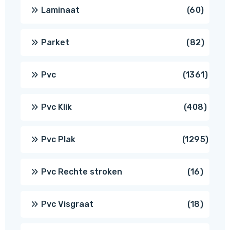
produ
60
Laminaat
60
produ
82
Parket
82
produ
1361
Pvc
1361
produ
408
Pvc Klik
408
produ
1295
Pvc Plak
1295
prod
16
Pvc Rechte stroken
16
produc
18
Pvc Visgraat
18