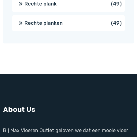
produc
49
Rechte plank
49
produ
49
Rechte planken
49
produ
About Us
Bij Max Vloeren Outlet geloven we dat een mooie vloer