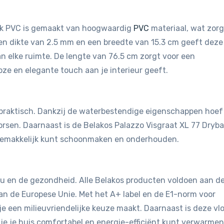
ack PVC is gemaakt van hoogwaardig
PVC
materiaal, wat zorg
 een dikte van 2.5 mm en een breedte van 15.3 cm geeft deze
an elke ruimte. De lengte van 76.5 cm zorgt voor een
oze en elegante touch aan je interieur geeft.
ok praktisch. Dankzij de waterbestendige eigenschappen hoef
rsen. Daarnaast is de Belakos Palazzo Visgraat XL 77 Dryb
 gemakkelijk kunt schoonmaken en onderhouden.
ieu en de gezondheid. Alle Belakos producten voldoen aan d
n de Europese Unie. Met het A+ label en de E1-norm voor
je een milieuvriendelijke keuze maakt. Daarnaast is deze vl
je je huis comfortabel en energie-efficiënt kunt verwarmen