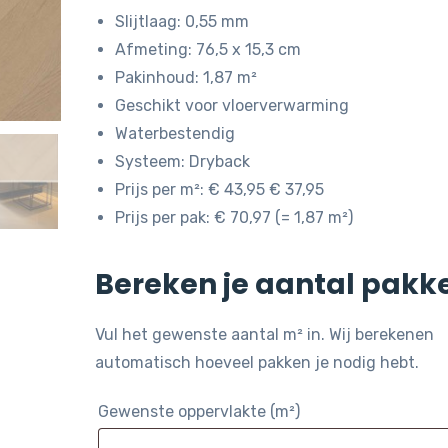
was:
is:
Slijtlaag: 0,55 mm
€ 43,95.
€ 37,95.
Afmeting: 76,5 x 15,3 cm
Pakinhoud: 1,87 m²
Geschikt voor vloerverwarming
Waterbestendig
Systeem: Dryback
Prijs per m²: € 43,95 € 37,95
Prijs per pak: € 70,97 (= 1,87 m²)
Bereken je aantal pakk
Vul het gewenste aantal m² in. Wij berekenen
automatisch hoeveel pakken je nodig hebt.
Gewenste oppervlakte (m²)