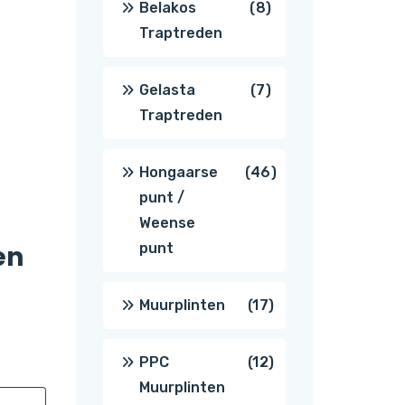
8
Belakos
8
Traptreden
producten
7
Gelasta
7
Traptreden
producten
46
Hongaarse
46
punt /
producten
Weense
en
punt
17
Muurplinten
17
producten
12
PPC
12
Muurplinten