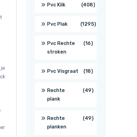
producten
408
Pvc Klik
408
t
producten
1295
Pvc Plak
1295
producten
16
Pvc Rechte
16
stroken
producten
 je
18
Pvc Visgraat
18
ack
producten
49
Rechte
49
plank
producten
e
49
Rechte
49
planken
oer
producten
.