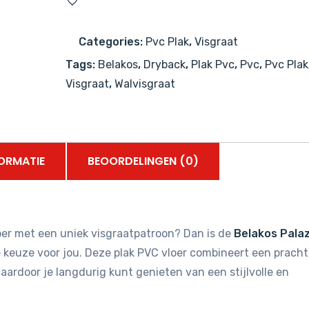
XL
77
Categories:
Pvc Plak
,
Visgraat
Dryback
Tags:
Belakos
,
Dryback
,
Plak Pvc
,
Pvc
,
Pvc Plak
PVC
Visgraat
,
Walvisgraat
-
Walvisgraat
aantal
ORMATIE
BEOORDELINGEN (0)
oer met een uniek visgraatpatroon? Dan is de
Belakos Pala
 keuze voor jou. Deze plak PVC vloer combineert een pracht
aardoor je langdurig kunt genieten van een stijlvolle en