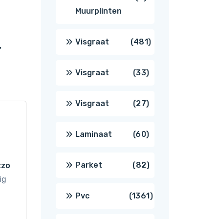
Muurplinten
producten
481
Visgraat
481
,
producten
33
Visgraat
33
producten
27
Visgraat
27
producten
60
Laminaat
60
producten
82
Parket
82
zzo
ig
producten
1361
Pvc
1361