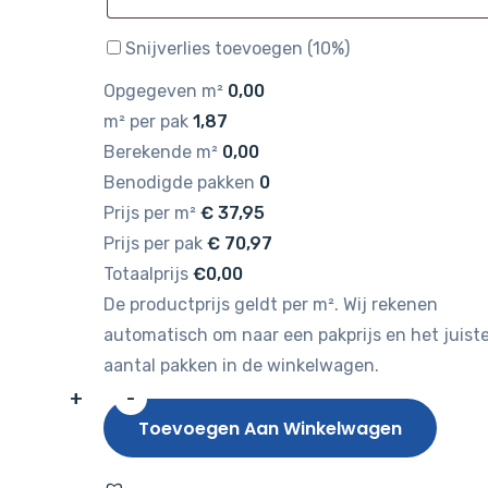
Snijverlies toevoegen (10%)
Opgegeven m²
0,00
m² per pak
1,87
Berekende m²
0,00
Benodigde pakken
0
Prijs per m²
€
37,95
Prijs per pak
€
70,97
Totaalprijs
€0,00
De productprijs geldt per m². Wij rekenen
automatisch om naar een pakprijs en het juist
aantal pakken in de winkelwagen.
+
-
Belakos
Toevoegen Aan Winkelwagen
Palazzo
Visgraat