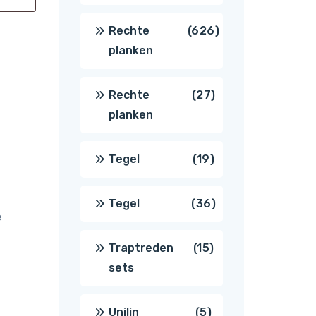
producten
626
Rechte
626
planken
producten
27
Rechte
27
planken
producten
19
Tegel
19
producten
36
Tegel
36
e
producten
15
Traptreden
15
sets
producten
5
Unilin
5