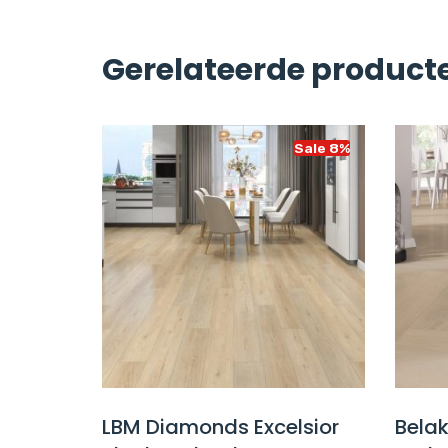
Gerelateerde product
Sale 14%
Sale 8%
Dryback
LBM Diamonds Excelsior
Bela