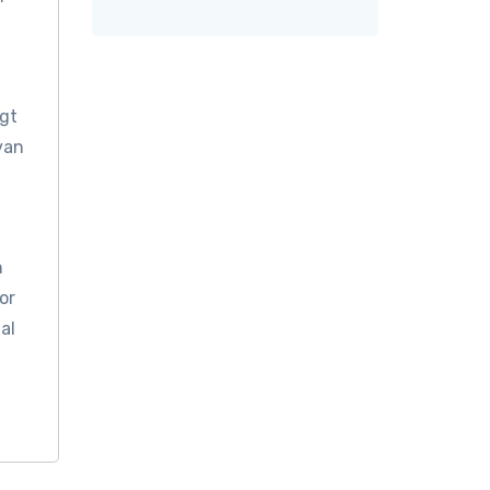
jgt
van
n
or
al