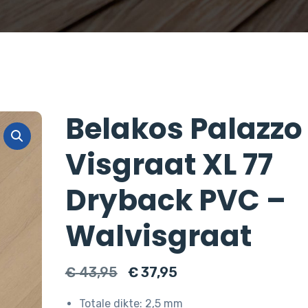
Belakos Palazzo
Visgraat XL 77
Dryback PVC –
Walvisgraat
Oorspronkelijke
Huidige
€
43,95
€
37,95
prijs
prijs
Totale dikte: 2,5 mm