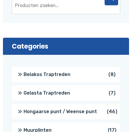
Categories
8
Belakos Traptreden
8
produc
7
Gelasta Traptreden
7
produc
46
Hongaarse punt / Weense punt
46
produ
17
Muurplinten
17