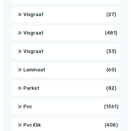
produc
27
Visgraat
27
produ
481
Visgraat
481
produ
33
Visgraat
33
produ
60
Laminaat
60
produ
82
Parket
82
produ
1361
Pvc
1361
produ
408
Pvc Klik
408