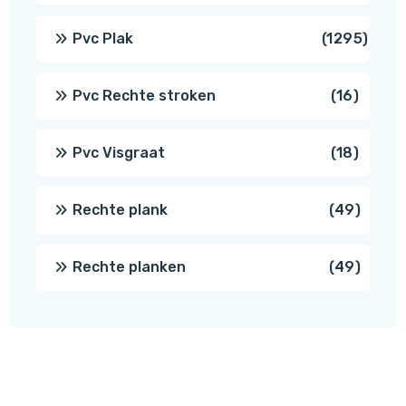
produ
1295
Pvc Plak
1295
prod
16
Pvc Rechte stroken
16
produc
18
Pvc Visgraat
18
produc
49
Rechte plank
49
produ
49
Rechte planken
49
produ