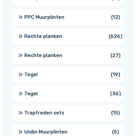
produc
12
PPC Muurplinten
12
produc
626
Rechte planken
626
produ
27
Rechte planken
27
produ
19
Tegel
19
produc
36
Tegel
36
produ
15
Traptreden sets
15
produc
5
Unilin Muurplinten
5