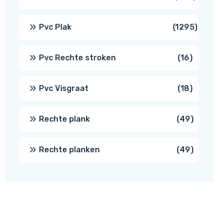
produ
1295
Pvc Plak
1295
prod
16
Pvc Rechte stroken
16
produc
18
Pvc Visgraat
18
produc
49
Rechte plank
49
produ
49
Rechte planken
49
produ