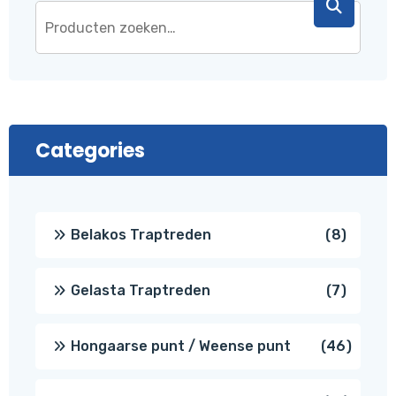
Categories
8
Belakos Traptreden
8
produc
7
Gelasta Traptreden
7
produc
46
Hongaarse punt / Weense punt
46
produ