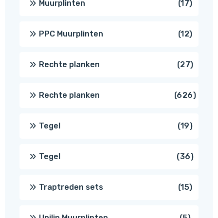
17
Muurplinten
17
produc
12
PPC Muurplinten
12
produc
27
Rechte planken
27
produ
626
Rechte planken
626
produ
19
Tegel
19
produc
36
Tegel
36
produ
15
Traptreden sets
15
produc
5
Unilin Muurplinten
5