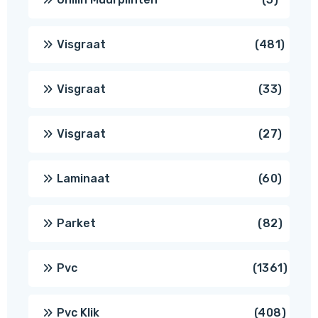
produc
481
Visgraat
481
produ
33
Visgraat
33
produ
27
Visgraat
27
produ
60
Laminaat
60
produ
82
Parket
82
produ
1361
Pvc
1361
produ
408
Pvc Klik
408