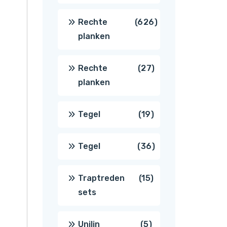
producten
626
Rechte
626
planken
producten
27
Rechte
27
planken
producten
19
Tegel
19
producten
36
Tegel
36
producten
15
Traptreden
15
sets
producten
5
Unilin
5