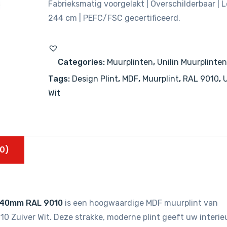
Fabrieksmatig voorgelakt | Overschilderbaar | 
244 cm | PEFC/FSC gecertificeerd.
Categories:
Muurplinten
,
Unilin Muurplinten
Tags:
Design Plint
,
MDF
,
Muurplint
,
RAL 9010
,
U
Wit
0)
2440mm RAL 9010
is een hoogwaardige MDF muurplint van
010 Zuiver Wit. Deze strakke, moderne plint geeft uw interie