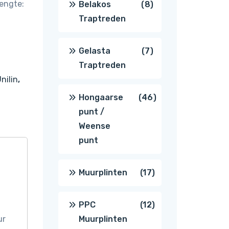
Lengte:
8
Belakos
8
Traptreden
producten
7
Gelasta
7
Traptreden
producten
nilin
,
46
Hongaarse
46
punt /
producten
Weense
punt
17
Muurplinten
17
producten
12
PPC
12
ur
Muurplinten