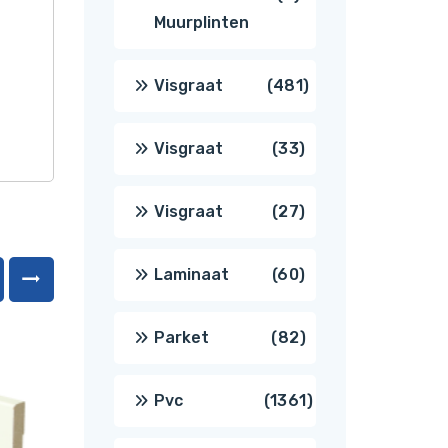
Muurplinten
producten
481
Visgraat
481
producten
33
Visgraat
33
producten
27
Visgraat
27
producten
60
Laminaat
60
producten
82
Parket
82
producten
1361
Pvc
1361