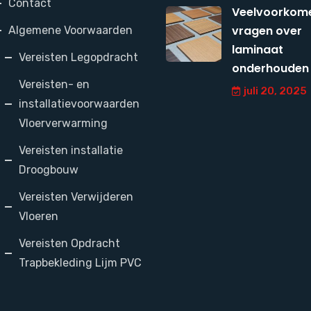
Contact
Veelvoorkom
vragen over
Algemene Voorwaarden
laminaat
Vereisten Legopdracht
onderhouden
Vereisten- en
juli 20, 2025
installatievoorwaarden
Vloerverwarming
Vereisten installatie
Droogbouw
Vereisten Verwijderen
Vloeren
Vereisten Opdracht
Trapbekleding Lijm PVC