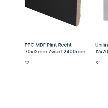
t
PPC MDF Plint Recht
Unili
0mm
70x12mm Zwart 2400mm
12x7