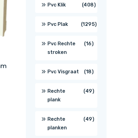
producten
408
Pvc Klik
408
producten
1295
Pvc Plak
1295
producten
16
Pvc Rechte
16
stroken
PPC MDF Plint Recht
PPC MD
producten
mm
120x12mm Zwart 2400mm
90x12
18
Pvc Visgraat
18
producten
49
Rechte
49
plank
producten
49
Rechte
49
planken
producten