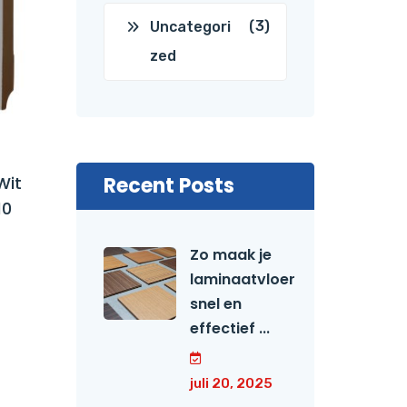
(3)
Uncategori
zed
Wit
Recent Posts
10
Zo maak je
laminaatvloer
snel en
effectief ...
juli 20, 2025