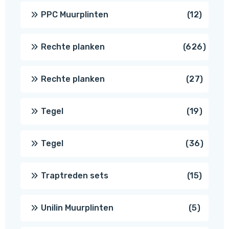
produc
12
PPC Muurplinten
12
produc
626
Rechte planken
626
produ
27
Rechte planken
27
produ
19
Tegel
19
produc
36
Tegel
36
produ
15
Traptreden sets
15
produc
5
Unilin Muurplinten
5