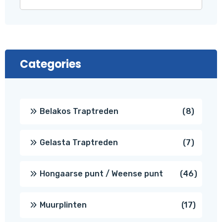
Categories
8
Belakos Traptreden
8
produc
7
Gelasta Traptreden
7
produc
46
Hongaarse punt / Weense punt
46
produ
17
Muurplinten
17