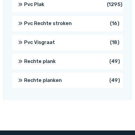
produ
1295
Pvc Plak
1295
prod
16
Pvc Rechte stroken
16
produc
18
Pvc Visgraat
18
produc
49
Rechte plank
49
produ
49
Rechte planken
49
produ