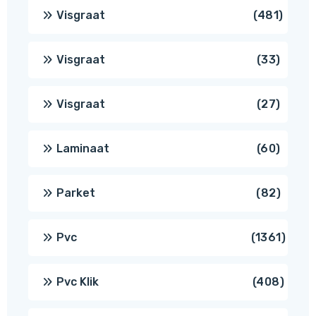
produc
481
Visgraat
481
produ
33
Visgraat
33
produ
27
Visgraat
27
produ
60
Laminaat
60
produ
82
Parket
82
produ
1361
Pvc
1361
produ
408
Pvc Klik
408