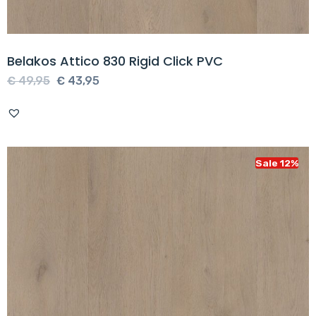
Belakos Attico 830 Rigid Click PVC
Oorspronkelijke
Huidige
€
49,95
€
43,95
prijs
prijs
was:
is:
€ 49,95.
€ 43,95.
Sale 12%