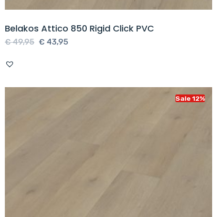
Belakos Attico 850 Rigid Click PVC
Oorspronkelijke
Huidige
€
49,95
€
43,95
prijs
prijs
was:
is:
€ 49,95.
€ 43,95.
Sale 12%