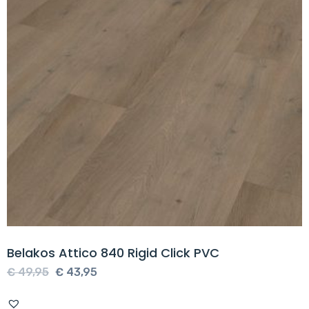
Belakos Attico 840 Rigid Click PVC
Oorspronkelijke
Huidige
€
49,95
€
43,95
prijs
prijs