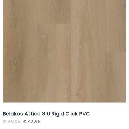
Belakos Attico 810 Rigid Click PVC
Oorspronkelijke
Huidige
€
49,95
€
43,95