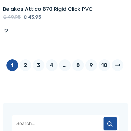
Belakos Attico 870 Rigid Click PVC
Oorspronkelijke
Huidige
€
49,95
€
43,95
prijs
prijs
was:
is:
€ 49,95.
€ 43,95.
1
2
3
4
…
8
9
10