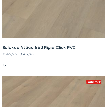
Belakos Attico 850 Rigid Click PVC
Oorspronkelijke
Huidige
€
49,95
€
43,95
prijs
prijs
was:
is:
€ 49,95.
€ 43,95.
Sale 12%