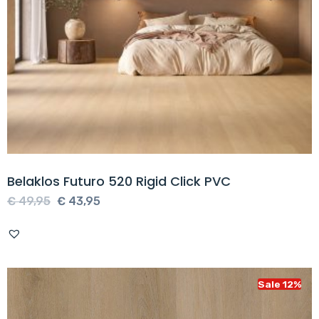
Belaklos Futuro 520 Rigid Click PVC
Oorspronkelijke
Huidige
€
49,95
€
43,95
prijs
prijs
was:
is:
€ 49,95.
€ 43,95.
Sale 12%