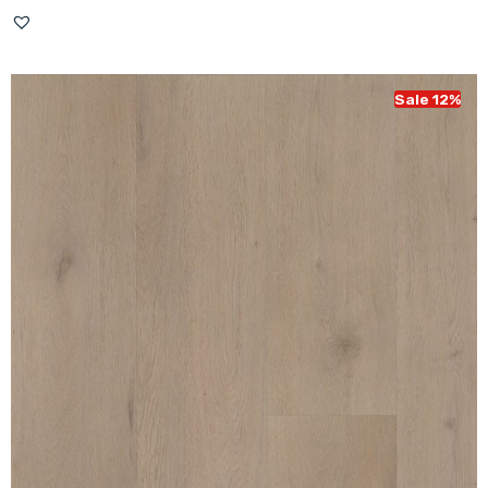
prijs
prijs
was:
is:
€ 49,95.
€ 43,95.
Sale 12%