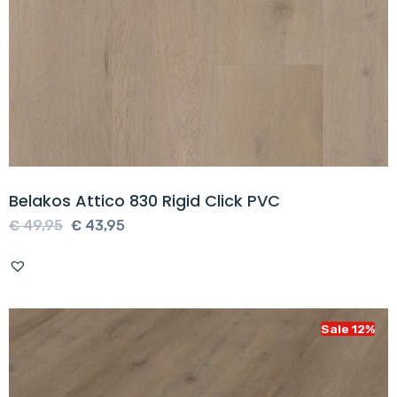
Belakos Attico 830 Rigid Click PVC
Oorspronkelijke
Huidige
€
49,95
€
43,95
prijs
prijs
was:
is:
€ 49,95.
€ 43,95.
Sale 12%