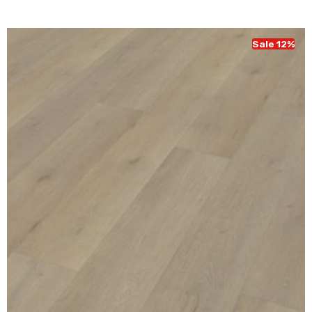
was:
is:
€ 49,95.
€ 43,95.
Sale 12%