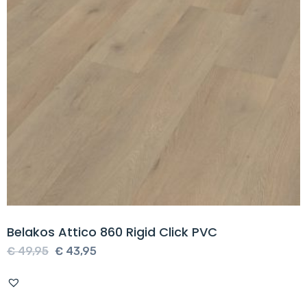
Belakos Attico 860 Rigid Click PVC
Oorspronkelijke
Huidige
€
49,95
€
43,95
prijs
prijs
was:
is: