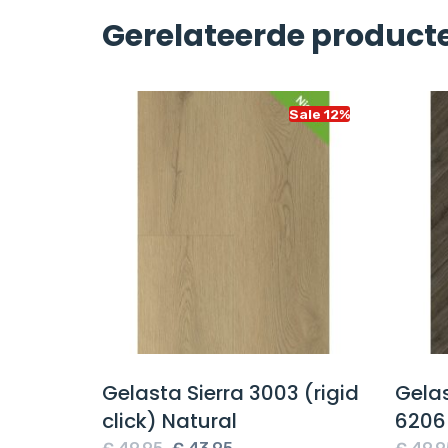
Gerelateerde product
Sale 12%
Sale 12%
sgraat
Gelasta Sierra 3003 (rigid
Gela
VC
click) Natural
6206 
e
Oorspronkelijke
Huidige