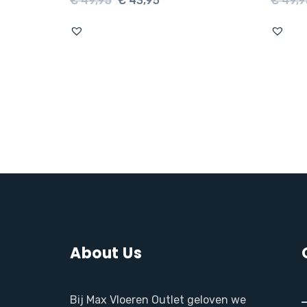
€
49,95
€
43,95
€
49,9
prijs
prijs
was:
is:
.
€ 49,95.
€ 43,95.
About Us
Bij Max Vloeren Outlet geloven we