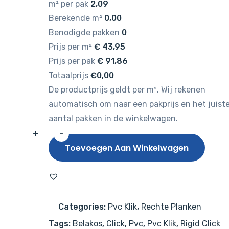
m² per pak
2,09
Berekende m²
0,00
Benodigde pakken
0
Prijs per m²
€
43,95
Prijs per pak
€
91,86
Totaalprijs
€0,00
De productprijs geldt per m². Wij rekenen
automatisch om naar een pakprijs en het juist
aantal pakken in de winkelwagen.
+
-
Belakos
Toevoegen Aan Winkelwagen
Attico
870
Rigid
Click
Categories:
Pvc Klik
,
Rechte Planken
PVC
Tags:
Belakos
,
Click
,
Pvc
,
Pvc Klik
,
Rigid Click
aantal