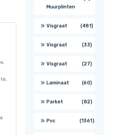
Muurplinten
producten
481
Visgraat
481
producten
33
Visgraat
33
producten
e,
27
Visgraat
27
te,
producten
60
Laminaat
60
producten
82
Parket
82
producten
de
1361
Pvc
1361