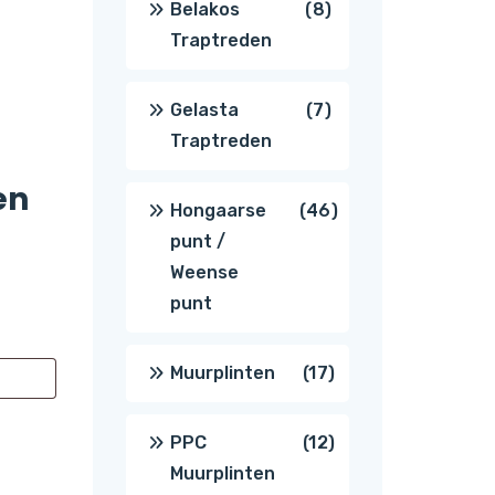
8
Belakos
8
Traptreden
producten
7
Gelasta
7
Traptreden
producten
en
46
Hongaarse
46
punt /
producten
Weense
punt
17
Muurplinten
17
producten
12
PPC
12
Muurplinten