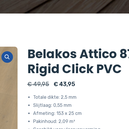
Belakos Attico 8
Rigid Click PVC
Oorspronkelijke
Huidige
€
49,95
€
43,95
prijs
prijs
Totale dikte: 2,5 mm
was:
is:
Slijtlaag: 0,55 mm
€ 49,95.
€ 43,95.
Afmeting: 153 x 25 cm
Pakinhoud: 2,09 m²