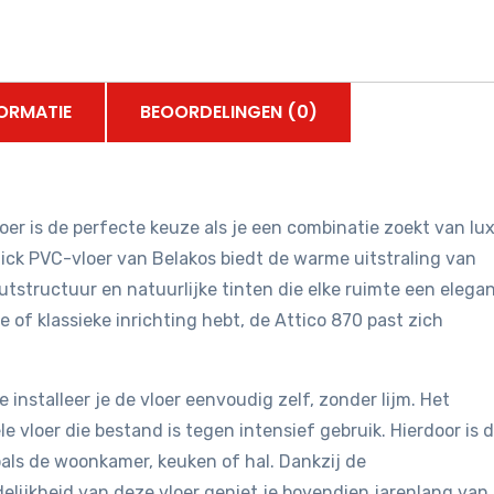
ORMATIE
BEOORDELINGEN (0)
oer is de perfecte keuze als je een combinatie zoekt van lux
ck PVC-vloer van Belakos biedt de warme uitstraling van
tstructuur en natuurlijke tinten die elke ruimte een elegan
 of klassieke inrichting hebt, de Attico 870 past zich
 installeer je de vloer eenvoudig zelf, zonder lijm. Het
le vloer die bestand is tegen intensief gebruik. Hierdoor is 
oals de woonkamer, keuken of hal. Dankzij de
lijkheid van deze vloer geniet je bovendien jarenlang van