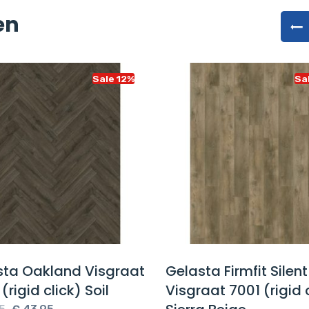
en
Sale 12%
Sa
sta Oakland Visgraat
Gelasta Firmfit Silent
(rigid click) Soil
Visgraat 7001 (rigid 
Oorspronkelijke
Huidige