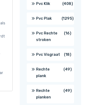
producten
408
Pvc Klik
408
producten
1295
Pvc Plak
1295
als
producten
16
Pvc Rechte
16
rdt
stroken
producten
s
18
Pvc Visgraat
18
producten
49
Rechte
49
ar
plank
producten
49
Rechte
49
planken
producten