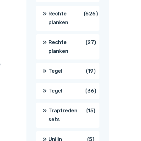
producten
626
Rechte
626
planken
producten
27
Rechte
27
planken
producten
e
19
Tegel
19
producten
36
Tegel
36
producten
15
Traptreden
15
sets
producten
5
Unilin
5