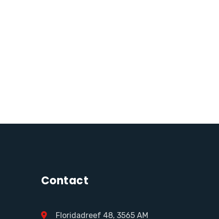
Desert
€
49,95
€
43,95
prijs
prijs
€
49,95
was:
is:
€ 49,95.
€ 43,95.
Contact
Floridadreef 48, 3565 AM