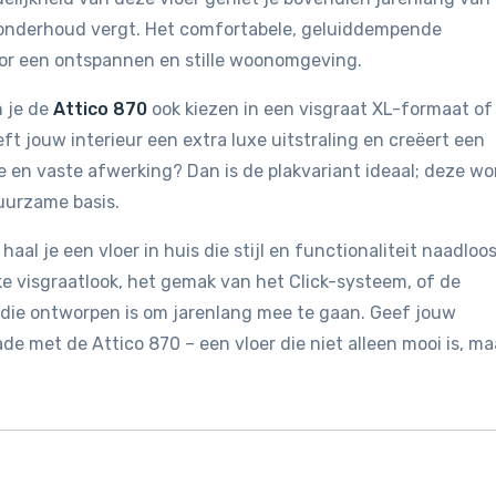
ig onderhoud vergt. Het comfortabele, geluiddempende
oor een ontspannen en stille woonomgeving.
n je de
Attico 870
ook kiezen in een visgraat XL-formaat of 
ft jouw interieur een extra luxe uitstraling en creëert een
ze en vaste afwerking? Dan is de plakvariant ideaal; deze wo
duurzame basis.
aal je een vloer in huis die stijl en functionaliteit naadloo
eke visgraatlook, het gemak van het Click-systeem, of de
er die ontworpen is om jarenlang mee te gaan. Geef jouw
ade met de Attico 870 – een vloer die niet alleen mooi is, ma