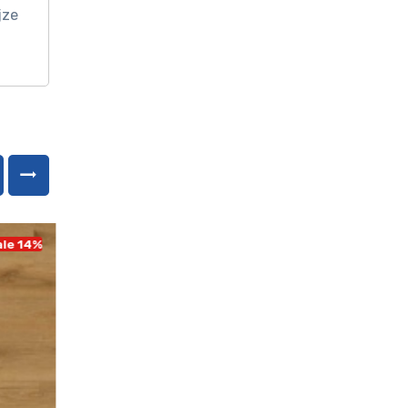
jze
le 14%
Sale 14%