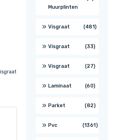
Muurplinten
producten
481
Visgraat
481
producten
33
Visgraat
33
producten
27
Visgraat
27
isgraat
producten
60
Laminaat
60
producten
82
Parket
82
producten
1361
Pvc
1361