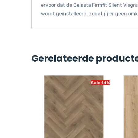
ervoor dat de Gelasta Firmfit Silent Visgr
wordt geïnstalleerd, zodat jij er geen om
Gerelateerde product
Sale 14%
Sale 14%