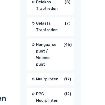
8
Belakos
8
Traptreden
producten
7
Gelasta
7
Traptreden
producten
46
Hongaarse
46
punt /
producten
Weense
punt
17
Muurplinten
17
producten
12
PPC
12
en
Muurplinten