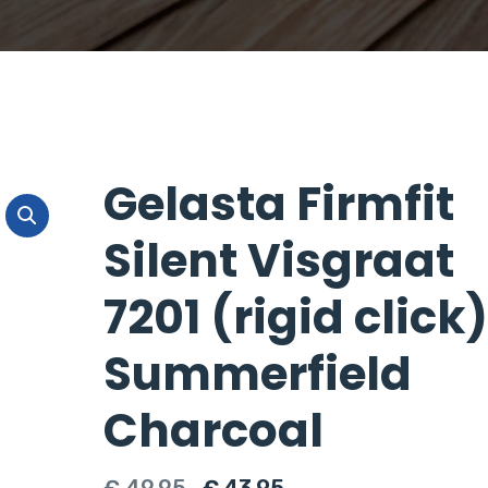
Gelasta Firmfit
Silent Visgraat
7201 (rigid click)
Summerfield
Charcoal
Oorspronkelijke
Huidige