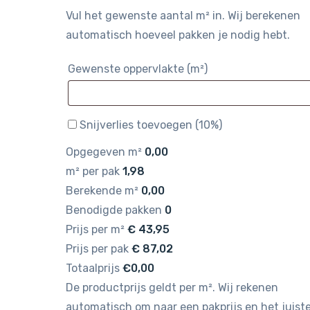
Vul het gewenste aantal m² in. Wij berekenen
automatisch hoeveel pakken je nodig hebt.
Gewenste oppervlakte (m²)
Snijverlies toevoegen (10%)
Opgegeven m²
0,00
m² per pak
1,98
Berekende m²
0,00
Benodigde pakken
0
Prijs per m²
€
43,95
Prijs per pak
€
87,02
Totaalprijs
€0,00
De productprijs geldt per m². Wij rekenen
automatisch om naar een pakprijs en het juist