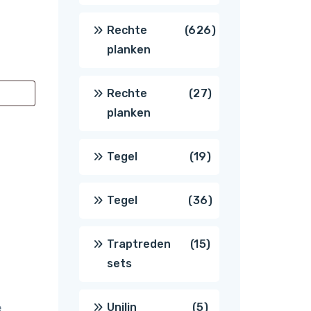
producten
626
Rechte
626
planken
producten
27
Rechte
27
planken
producten
19
Tegel
19
producten
36
Tegel
36
producten
15
Traptreden
15
sets
producten
5
Unilin
5
e