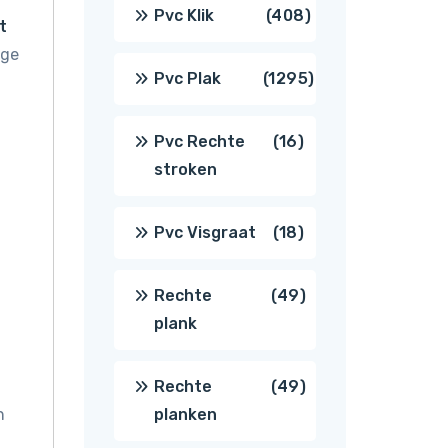
producten
408
Pvc Klik
408
t
ige
producten
1295
Pvc Plak
1295
producten
16
Pvc Rechte
16
stroken
producten
18
Pvc Visgraat
18
producten
49
Rechte
49
plank
producten
49
Rechte
49
n
planken
producten