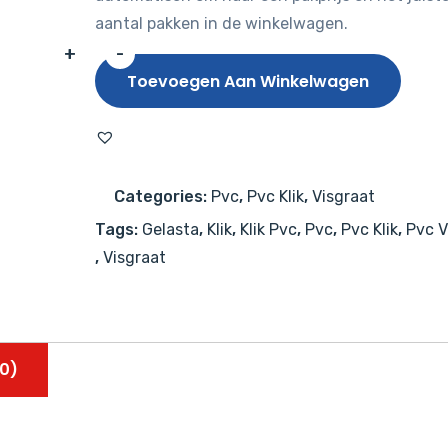
aantal pakken in de winkelwagen.
+
-
Gelasta
Toevoegen Aan Winkelwagen
Firmfit
Silent
Visgraat
7201
Categories:
Pvc
,
Pvc Klik
,
Visgraat
(rigid
Tags:
Gelasta
,
Klik
,
Klik Pvc
,
Pvc
,
Pvc Klik
,
Pvc V
click)
,
Visgraat
Summerfield
Charcoal
aantal
0)