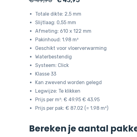
€
49,95
€
43,95
prijs
prijs
Totale dikte: 2,5 mm
was:
is:
Slijtlaag: 0,55 mm
€ 49,95.
€ 43,95.
Afmeting: 610 x 122 mm
Pakinhoud: 1.98 m²
Geschikt voor vloerverwarming
Waterbestendig
Systeem: Click
Klasse 33
Kan zwevend worden gelegd
Legwijze: Te klikken
Prijs per m²: € 49.95 € 43.95
Prijs per pak: € 87.02 (= 1.98 m²)
Bereken je aantal pakk