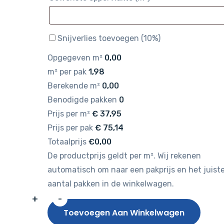
Snijverlies toevoegen (10%)
Opgegeven m²
0,00
m² per pak
1,98
Berekende m²
0,00
Benodigde pakken
0
Prijs per m²
€
37,95
Prijs per pak
€
75,14
Totaalprijs
€0,00
De productprijs geldt per m². Wij rekenen
automatisch om naar een pakprijs en het juist
aantal pakken in de winkelwagen.
+
-
HAMAT
Toevoegen Aan Winkelwagen
Identity