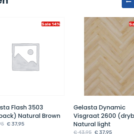
en
Sale 14%
Sa
sta Flash 3503
Gelasta Dynamic
back) Natural Brown
Visgraat 2600 (dryb
Natural light
Oorspronkelijke
Huidige
5
€
37,95
prijs
prijs
Oorspronkelijke
Huidige
€
43,95
€
37,95