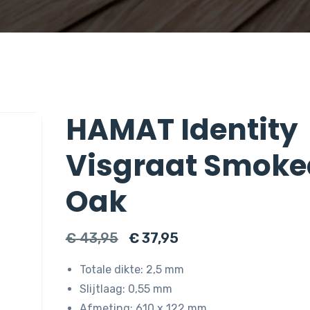
HAMAT Identity
Visgraat Smoke
Oak
Oorspronkelijke
Huidige
€
43,95
€
37,95
prijs
prijs
Totale dikte: 2,5 mm
was:
is:
Slijtlaag: 0,55 mm
€ 43,95.
€ 37,95.
Afmeting: 610 x 122 mm