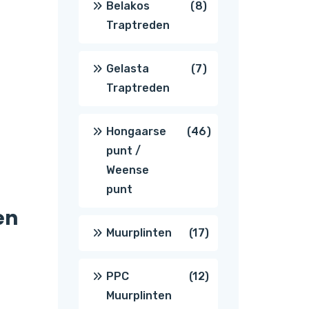
8
Belakos
8
Traptreden
producten
7
Gelasta
7
Traptreden
producten
46
Hongaarse
46
punt /
producten
Weense
punt
en
17
Muurplinten
17
producten
12
PPC
12
Muurplinten