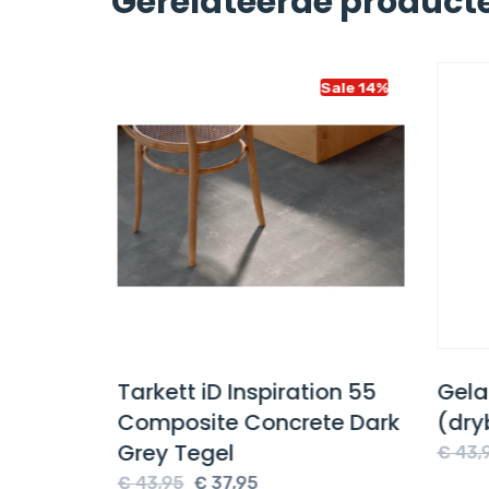
Gerelateerde product
Sale 14%
Sale 14%
ster
Tarkett iD Inspiration 55
Gela
Composite Concrete Dark
(dry
Grey Tegel
e
€
43,9
Oorspronkelijke
Huidige
€
43,95
€
37,95