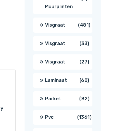
Muurplinten
producten
481
Visgraat
481
producten
33
Visgraat
33
producten
27
Visgraat
27
producten
60
Laminaat
60
producten
82
Parket
82
ty
producten
1361
Pvc
1361