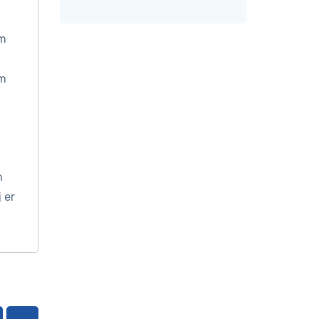
om
om
n
 er