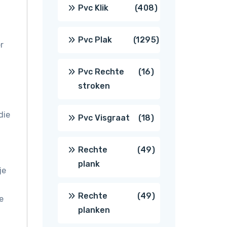
producten
408
Pvc Klik
408
producten
1295
Pvc Plak
1295
r
producten
16
Pvc Rechte
16
stroken
producten
die
18
Pvc Visgraat
18
producten
49
Rechte
49
plank
je
producten
49
Rechte
49
e
planken
producten