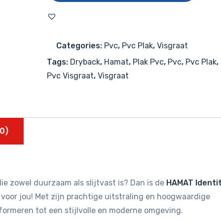
Visgraat
Smoked
Oak
Categories:
Pvc
,
Pvc Plak
,
Visgraat
aantal
Tags:
Dryback
,
Hamat
,
Plak Pvc
,
Pvc
,
Pvc Plak
,
Pvc Visgraat
,
Visgraat
0)
ie zowel duurzaam als slijtvast is? Dan is de
HAMAT Identi
voor jou! Met zijn prachtige uitstraling en hoogwaardige
sformeren tot een stijlvolle en moderne omgeving.