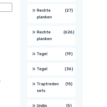
producten
27
Rechte
27
planken
producten
626
Rechte
626
planken
producten
19
Tegel
19
producten
36
Tegel
36
e
producten
15
Traptreden
15
sets
producten
5
Unilin
5