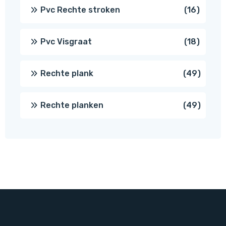
prod
16
Pvc Rechte stroken
16
produc
18
Pvc Visgraat
18
produc
49
Rechte plank
49
produ
49
Rechte planken
49
produ