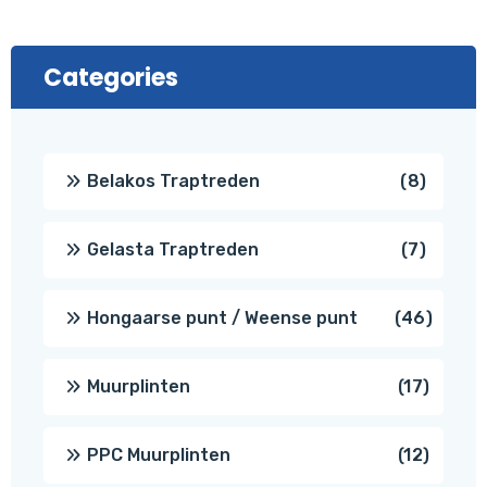
Categories
8
Belakos Traptreden
8
produc
7
Gelasta Traptreden
7
produc
46
Hongaarse punt / Weense punt
46
produ
17
Muurplinten
17
produc
12
PPC Muurplinten
12