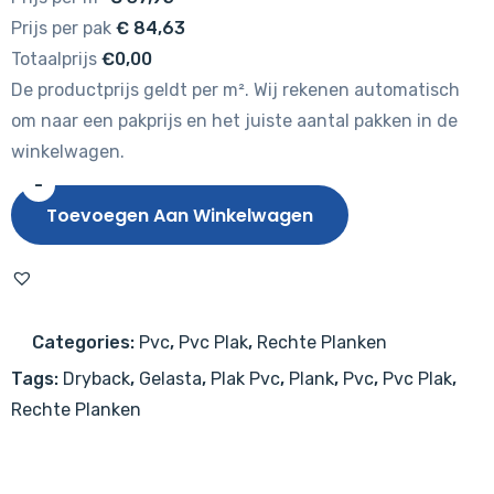
Prijs per pak
€
84,63
Totaalprijs
€0,00
De productprijs geldt per m². Wij rekenen automatisch
om naar een pakprijs en het juiste aantal pakken in de
winkelwagen.
-
Gelasta
Toevoegen Aan Winkelwagen
Artline
Artline
2221
Premium
Categories:
Pvc
,
Pvc Plak
,
Rechte Planken
Oak
Tags:
Dryback
,
Gelasta
,
Plak Pvc
,
Plank
,
Pvc
,
Pvc Plak
,
Mystic
Rechte Planken
aantal