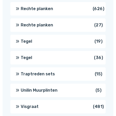
produc
626
Rechte planken
626
produ
27
Rechte planken
27
produ
19
Tegel
19
produc
36
Tegel
36
produ
15
Traptreden sets
15
produc
5
Unilin Muurplinten
5
produc
481
Visgraat
481