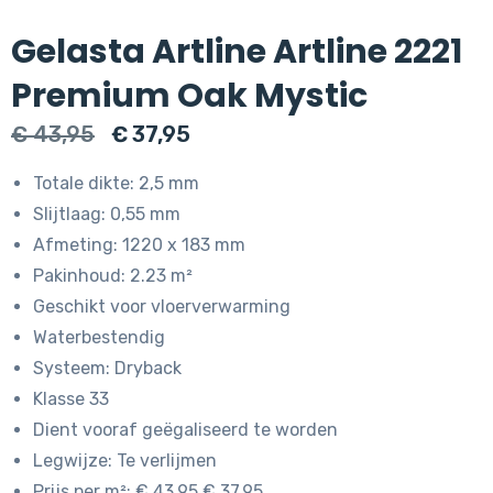
Gelasta Artline Artline 2221
Premium Oak Mystic
Oorspronkelijke
Huidige
€
43,95
€
37,95
prijs
prijs
Totale dikte: 2,5 mm
was:
is:
Slijtlaag: 0,55 mm
€ 43,95.
€ 37,95.
Afmeting: 1220 x 183 mm
Pakinhoud: 2.23 m²
Geschikt voor vloerverwarming
Waterbestendig
Systeem: Dryback
Klasse 33
Dient vooraf geëgaliseerd te worden
Legwijze: Te verlijmen
Prijs per m²: € 43.95 € 37.95