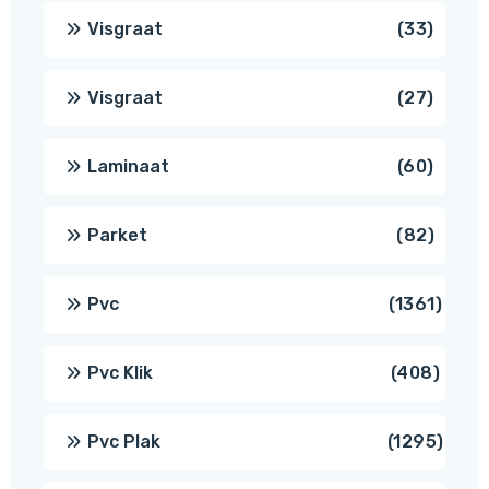
produ
33
Visgraat
33
produ
27
Visgraat
27
produ
60
Laminaat
60
produ
82
Parket
82
produ
1361
Pvc
1361
produ
408
Pvc Klik
408
produ
1295
Pvc Plak
1295