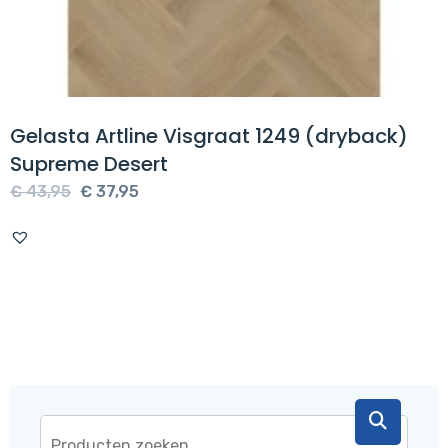
Gelasta Artline Visgraat 1249 (dryback)
Supreme Desert
Oorspronkelijke
Huidige
€
43,95
€
37,95
prijs
prijs
was:
is:
€ 43,95.
€ 37,95.