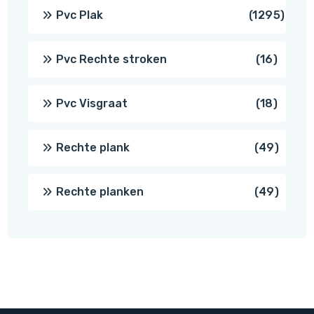
produ
1295
Pvc Plak
1295
prod
16
Pvc Rechte stroken
16
produc
18
Pvc Visgraat
18
produc
49
Rechte plank
49
produ
49
Rechte planken
49
produ