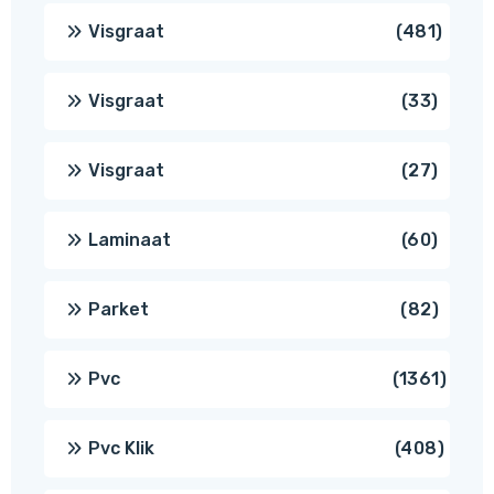
produc
481
Visgraat
481
produ
33
Visgraat
33
produ
27
Visgraat
27
produ
60
Laminaat
60
produ
82
Parket
82
produ
1361
Pvc
1361
produ
408
Pvc Klik
408