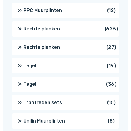
produc
12
PPC Muurplinten
12
produc
626
Rechte planken
626
produ
27
Rechte planken
27
produ
19
Tegel
19
produc
36
Tegel
36
produ
15
Traptreden sets
15
produc
5
Unilin Muurplinten
5