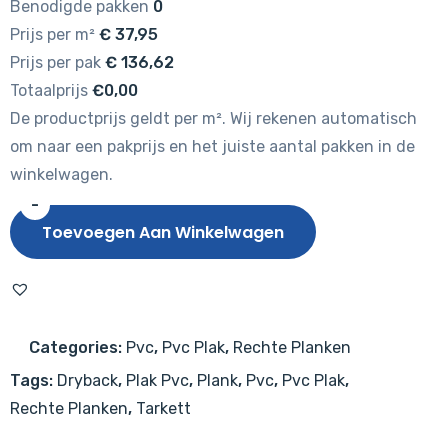
Benodigde pakken
0
Prijs per m²
€
37,95
Prijs per pak
€
136,62
Totaalprijs
€0,00
De productprijs geldt per m². Wij rekenen automatisch
om naar een pakprijs en het juiste aantal pakken in de
winkelwagen.
-
Tarkett
Toevoegen Aan Winkelwagen
iD
Inspiration
55
Authentics
Categories:
Pvc
,
Pvc Plak
,
Rechte Planken
Highland
Tags:
Dryback
,
Plak Pvc
,
Plank
,
Pvc
,
Pvc Plak
,
Oak
Rechte Planken
,
Tarkett
Cream
aantal