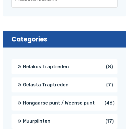
Categories
8
Belakos Traptreden
8
produc
7
Gelasta Traptreden
7
produc
46
Hongaarse punt / Weense punt
46
produ
17
Muurplinten
17