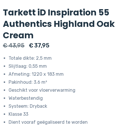
Tarkett iD Inspiration 55
Authentics Highland Oak
Cream
Oorspronkelijke
Huidige
€
43,95
€
37,95
prijs
prijs
Totale dikte: 2,5 mm
was:
is:
Slijtlaag: 0,55 mm
€ 43,95.
€ 37,95.
Afmeting: 1220 x 183 mm
Pakinhoud: 3.6 m²
Geschikt voor vloerverwarming
Waterbestendig
Systeem: Dryback
Klasse 33
Dient vooraf geëgaliseerd te worden