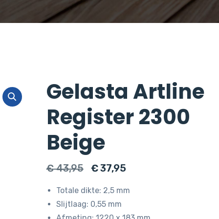
Gelasta Artline
Register 2300
Beige
Oorspronkelijke
Huidige
€
43,95
€
37,95
prijs
prijs
Totale dikte: 2,5 mm
was:
is:
Slijtlaag: 0,55 mm
€ 43,95.
€ 37,95.
Afmeting: 1220 x 183 mm