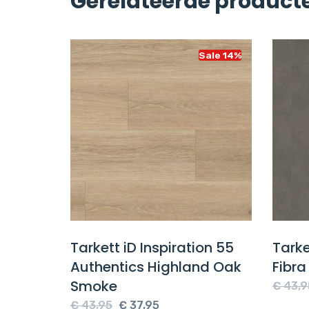
Gerelateerde product
Sale 14%
Sale 14%
isgraat
Tarkett iD Inspiration 55
Tarke
ural
Authentics Highland Oak
Fibra
Smoke
e
€
43,9
Oorspronkelijke
Huidige
€
43,95
€
37,95