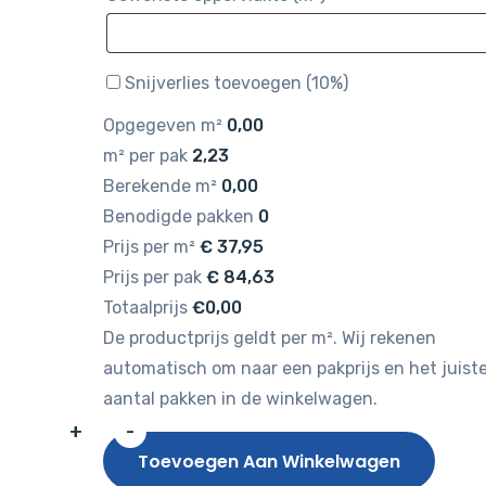
Snijverlies toevoegen (10%)
Opgegeven m²
0,00
m² per pak
2,23
Berekende m²
0,00
Benodigde pakken
0
Prijs per m²
€
37,95
Prijs per pak
€
84,63
Totaalprijs
€0,00
De productprijs geldt per m². Wij rekenen
automatisch om naar een pakprijs en het juist
aantal pakken in de winkelwagen.
+
-
Gelasta
Toevoegen Aan Winkelwagen
Artline