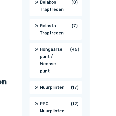
8
Belakos
8
Traptreden
producten
7
Gelasta
7
Traptreden
producten
46
Hongaarse
46
punt /
producten
Weense
punt
en
17
Muurplinten
17
producten
12
PPC
12
Muurplinten