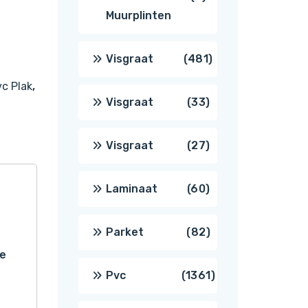
Muurplinten
producten
481
Visgraat
481
c Plak
,
producten
33
Visgraat
33
producten
27
Visgraat
27
producten
60
Laminaat
60
producten
82
Parket
82
ne
producten
1361
Pvc
1361