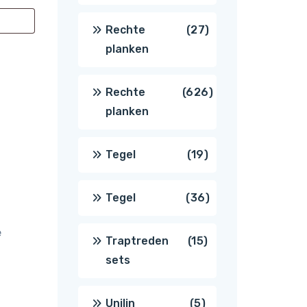
producten
27
Rechte
27
planken
producten
626
Rechte
626
planken
producten
19
Tegel
19
producten
36
Tegel
36
e
producten
15
Traptreden
15
sets
producten
5
Unilin
5