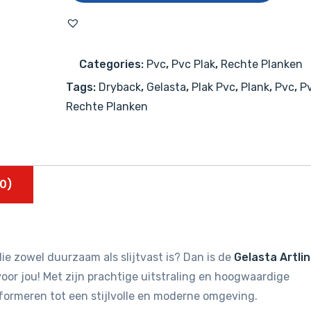
Register
2300
Beige
Categories:
Pvc
,
Pvc Plak
,
Rechte Planken
aantal
Tags:
Dryback
,
Gelasta
,
Plak Pvc
,
Plank
,
Pvc
,
Pv
Rechte Planken
0)
ie zowel duurzaam als slijtvast is? Dan is de
Gelasta Artli
oor jou! Met zijn prachtige uitstraling en hoogwaardige
sformeren tot een stijlvolle en moderne omgeving.