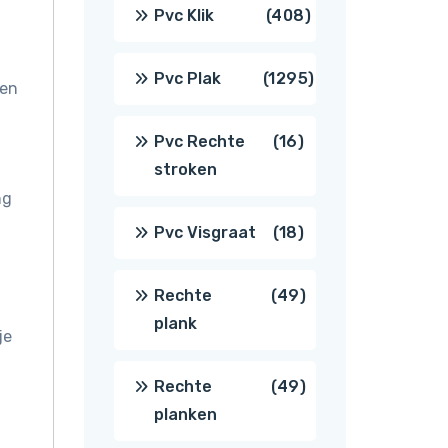
producten
408
Pvc Klik
408
producten
1295
Pvc Plak
1295
 en
producten
16
Pvc Rechte
16
stroken
producten
ng
18
Pvc Visgraat
18
producten
49
Rechte
49
plank
je
producten
49
Rechte
49
planken
producten