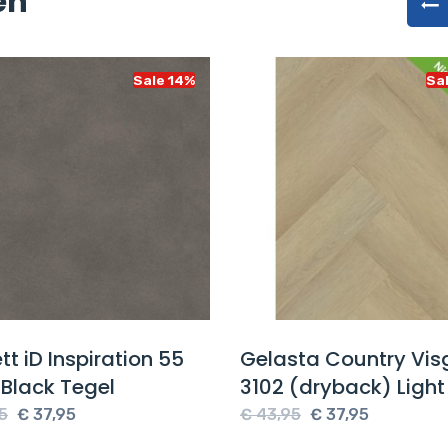
en
Sale 14%
Sa
tt iD Inspiration 55
Gelasta Country Vis
 Black Tegel
3102 (dryback) Light
Oorspronkelijke
Huidige
Oorspronkelijke
Huidige
5
€
37,95
€
43,95
€
37,95
prijs
prijs
prijs
prijs