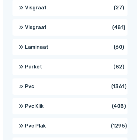
produ
27
Visgraat
27
produ
481
Visgraat
481
produ
60
Laminaat
60
produ
82
Parket
82
produ
1361
Pvc
1361
produ
408
Pvc Klik
408
produ
1295
Pvc Plak
1295