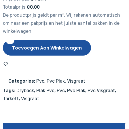
Totaalprijs
€0,00
De productprijs geldt per m². Wij rekenen automatisch
om naar een pakprijs en het juiste aantal pakken in de
winkelwagen.
-
Tarkett
Toevoegen Aan Winkelwagen
iD
Inspiration
55
Authentics
Categories:
Pvc
,
Pvc Plak
,
Visgraat
Highland
Tags:
Dryback
,
Plak Pvc
,
Pvc
,
Pvc Plak
,
Pvc Visgraat
,
Oak
Tarkett
,
Visgraat
Cream
Visgraat
aantal