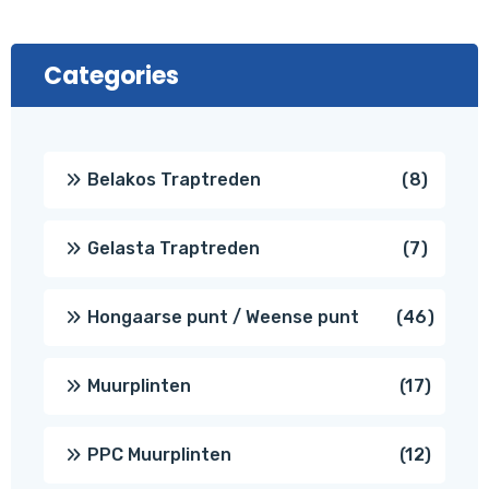
Categories
8
Belakos Traptreden
8
produc
7
Gelasta Traptreden
7
produc
46
Hongaarse punt / Weense punt
46
produ
17
Muurplinten
17
produc
12
PPC Muurplinten
12