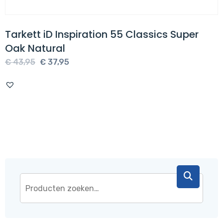
Tarkett iD Inspiration 55 Classics Super
Oak Natural
Oorspronkelijke
Huidige
€
43,95
€
37,95
prijs
prijs
was:
is:
€ 43,95.
€ 37,95.