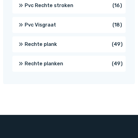
prod
16
Pvc Rechte stroken
16
produc
18
Pvc Visgraat
18
produc
49
Rechte plank
49
produ
49
Rechte planken
49
produ