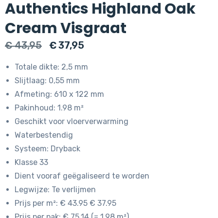
Authentics Highland Oak
Cream Visgraat
Oorspronkelijke
Huidige
€
43,95
€
37,95
prijs
prijs
Totale dikte: 2,5 mm
was:
is:
Slijtlaag: 0,55 mm
€ 43,95.
€ 37,95.
Afmeting: 610 x 122 mm
Pakinhoud: 1.98 m²
Geschikt voor vloerverwarming
Waterbestendig
Systeem: Dryback
Klasse 33
Dient vooraf geëgaliseerd te worden
Legwijze: Te verlijmen
Prijs per m²: € 43.95 € 37.95
Prijs per pak: € 75.14 (= 1.98 m²)