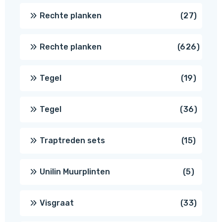
produc
27
Rechte planken
27
produ
626
Rechte planken
626
produ
19
Tegel
19
produc
36
Tegel
36
produ
15
Traptreden sets
15
produc
5
Unilin Muurplinten
5
produc
33
Visgraat
33