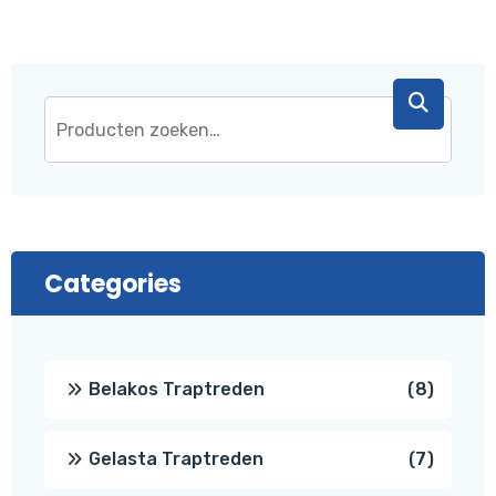
Categories
8
Belakos Traptreden
8
produc
7
Gelasta Traptreden
7