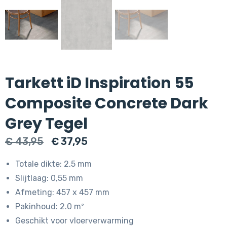
Tarkett iD Inspiration 55
Composite Concrete Dark
Grey Tegel
Oorspronkelijke
Huidige
€
43,95
€
37,95
prijs
prijs
Totale dikte: 2,5 mm
was:
is:
Slijtlaag: 0,55 mm
€ 43,95.
€ 37,95.
Afmeting: 457 x 457 mm
Pakinhoud: 2.0 m²
Geschikt voor vloerverwarming