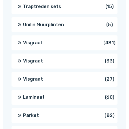
produ
15
Traptreden sets
15
produc
5
Unilin Muurplinten
5
produc
481
Visgraat
481
produ
33
Visgraat
33
produ
27
Visgraat
27
produ
60
Laminaat
60
produ
82
Parket
82