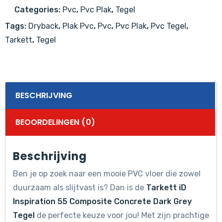
Composite
Categories:
Pvc
,
Pvc Plak
,
Tegel
Concrete
Tags:
Dryback
,
Plak Pvc
,
Pvc
,
Pvc Plak
,
Pvc Tegel
,
Dark
Tarkett
,
Tegel
Grey
Tegel
aantal
BESCHRIJVING
BEOORDELINGEN (0)
Beschrijving
Ben je op zoek naar een mooie PVC vloer die zowel
duurzaam als slijtvast is? Dan is de
Tarkett iD
Inspiration 55 Composite Concrete Dark Grey
Tegel
de perfecte keuze voor jou! Met zijn prachtige