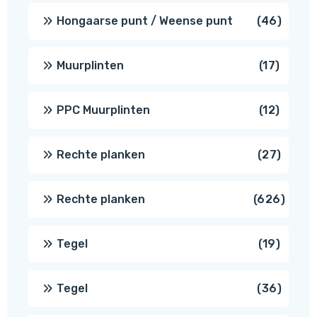
produc
46
Hongaarse punt / Weense punt
46
produ
17
Muurplinten
17
produc
12
PPC Muurplinten
12
produc
27
Rechte planken
27
produ
626
Rechte planken
626
produ
19
Tegel
19
produc
36
Tegel
36