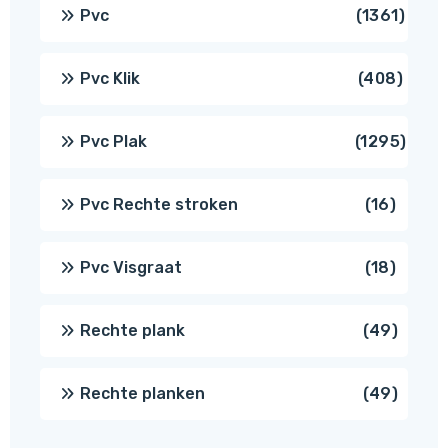
produ
1361
Pvc
1361
produ
408
Pvc Klik
408
produ
1295
Pvc Plak
1295
prod
16
Pvc Rechte stroken
16
produc
18
Pvc Visgraat
18
produc
49
Rechte plank
49
produ
49
Rechte planken
49
produ