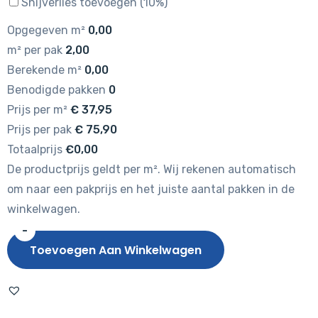
Snijverlies toevoegen (10%)
Opgegeven m²
0,00
m² per pak
2,00
Berekende m²
0,00
Benodigde pakken
0
Prijs per m²
€
37,95
Prijs per pak
€
75,90
Totaalprijs
€0,00
De productprijs geldt per m². Wij rekenen automatisch
om naar een pakprijs en het juiste aantal pakken in de
winkelwagen.
-
Tarkett
Toevoegen Aan Winkelwagen
iD
Inspiration
55