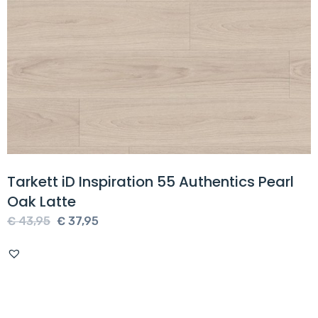
Tarkett iD Inspiration 55 Authentics Pearl
Oak Latte
Oorspronkelijke
Huidige
€
43,95
€
37,95
prijs
prijs
was:
is:
€ 43,95.
€ 37,95.