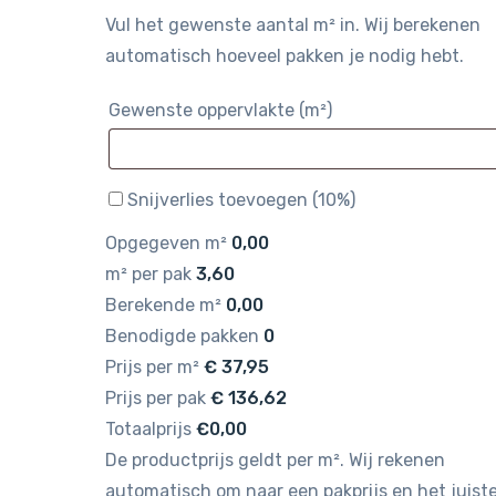
Vul het gewenste aantal m² in. Wij berekenen
automatisch hoeveel pakken je nodig hebt.
Gewenste oppervlakte (m²)
Snijverlies toevoegen (10%)
Opgegeven m²
0,00
m² per pak
3,60
Berekende m²
0,00
Benodigde pakken
0
Prijs per m²
€
37,95
Prijs per pak
€
136,62
Totaalprijs
€0,00
De productprijs geldt per m². Wij rekenen
automatisch om naar een pakprijs en het juist