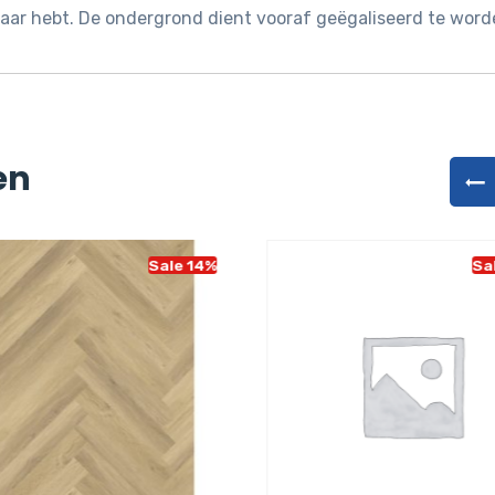
 naar hebt. De ondergrond dient vooraf geëgaliseerd te word
en
Sale 14%
Sa