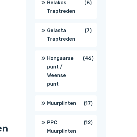
8
Belakos
8
Traptreden
producten
7
Gelasta
7
Traptreden
producten
46
Hongaarse
46
punt /
producten
Weense
punt
17
Muurplinten
17
producten
12
PPC
12
en
Muurplinten