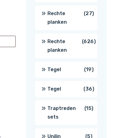
producten
27
Rechte
27
planken
producten
626
Rechte
626
planken
producten
19
Tegel
19
producten
36
Tegel
36
producten
15
Traptreden
15
sets
producten
5
Unilin
5
e