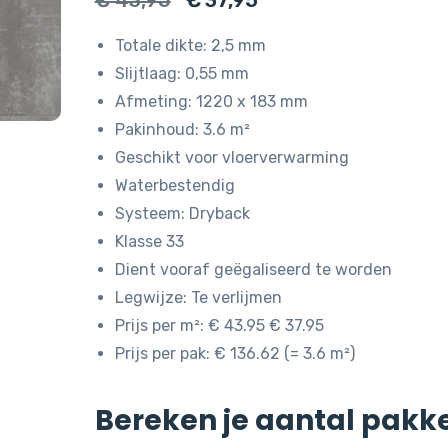
€
43,95
€
37,95
prijs
prijs
Totale dikte: 2,5 mm
was:
is:
Slijtlaag: 0,55 mm
€ 43,95.
€ 37,95.
Afmeting: 1220 x 183 mm
Pakinhoud: 3.6 m²
Geschikt voor vloerverwarming
Waterbestendig
Systeem: Dryback
Klasse 33
Dient vooraf geëgaliseerd te worden
Legwijze: Te verlijmen
Prijs per m²: € 43.95 € 37.95
Prijs per pak: € 136.62 (= 3.6 m²)
Bereken je aantal pakk