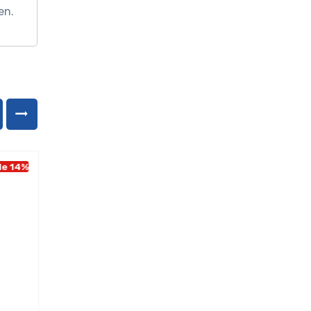
en.
le 14%
Sale 14%