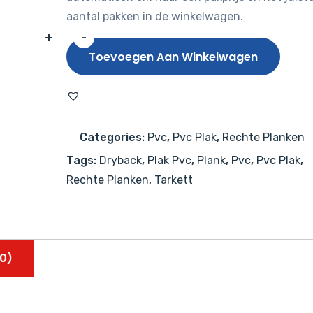
aantal pakken in de winkelwagen.
+
-
Tarkett
Toevoegen Aan Winkelwagen
iD
Inspiration
55
Classics
Categories:
Pvc
,
Pvc Plak
,
Rechte Planken
Composite
Tags:
Dryback
,
Plak Pvc
,
Plank
,
Pvc
,
Pvc Plak
,
Cool
Rechte Planken
,
Tarkett
Grey
aantal
0)