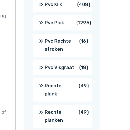
producten
408
Pvc Klik
408
ing
producten
1295
Pvc Plak
1295
producten
16
Pvc Rechte
16
stroken
producten
18
Pvc Visgraat
18
producten
49
Rechte
49
plank
producten
49
 of
Rechte
49
planken
producten