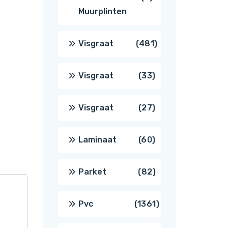
Muurplinten
producten
481
Visgraat
481
producten
33
Visgraat
33
producten
27
Visgraat
27
producten
60
Laminaat
60
producten
82
Parket
82
producten
1361
Pvc
1361