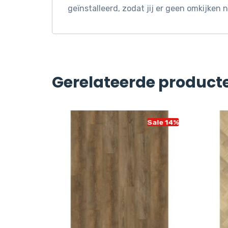
geïnstalleerd, zodat jij er geen omkijken
Gerelateerde product
Sale 14%
Sale 14%