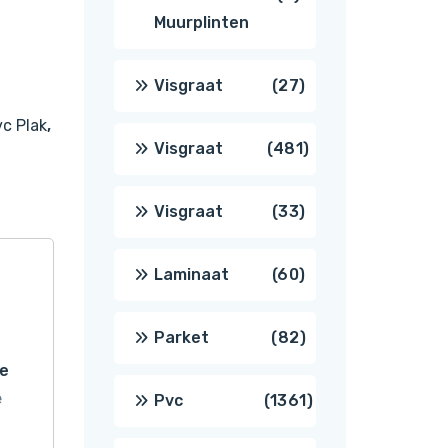
Muurplinten
producten
27
Visgraat
27
c Plak
,
producten
481
Visgraat
481
producten
33
Visgraat
33
producten
60
Laminaat
60
producten
82
Parket
82
ne
producten
e
1361
Pvc
1361