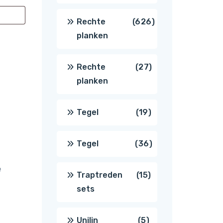
producten
626
Rechte
626
planken
producten
27
Rechte
27
planken
producten
19
Tegel
19
producten
36
Tegel
36
e
producten
15
Traptreden
15
sets
producten
5
Unilin
5