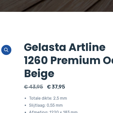
Gelasta Artline
1260 Premium O
Beige
Oorspronkelijke
Huidige
€
43,95
€
37,95
prijs
prijs
Totale dikte: 2,5 mm
was:
is:
Slijtlaag: 0,55 mm
€ 43,95.
€ 37,95.
Afmeting: 1220 x 183 mm