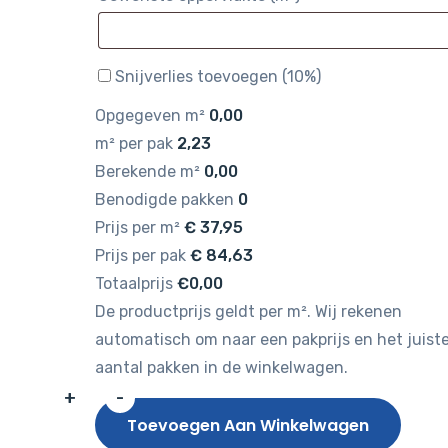
Snijverlies toevoegen (10%)
Opgegeven m²
0,00
m² per pak
2,23
Berekende m²
0,00
Benodigde pakken
0
Prijs per m²
€
37,95
Prijs per pak
€
84,63
Totaalprijs
€0,00
De productprijs geldt per m². Wij rekenen
automatisch om naar een pakprijs en het juist
aantal pakken in de winkelwagen.
+
-
Gelasta
Toevoegen Aan Winkelwagen
Artline