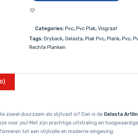
1260
Premium
Oak
Categories:
Pvc
,
Pvc Plak
,
Visgraat
Beige
Tags:
Dryback
,
Gelasta
,
Plak Pvc
,
Plank
,
Pvc
,
Pv
aantal
Rechte Planken
0)
ie zowel duurzaam als slijtvast is? Dan is de
Gelasta Artli
ze voor jou! Met zijn prachtige uitstraling en hoogwaardig
sformeren tot een stijlvolle en moderne omgeving.