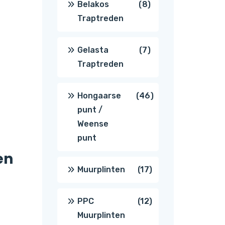
8
Belakos
8
Traptreden
producten
7
Gelasta
7
Traptreden
producten
46
Hongaarse
46
punt /
producten
Weense
punt
en
17
Muurplinten
17
producten
12
PPC
12
Muurplinten