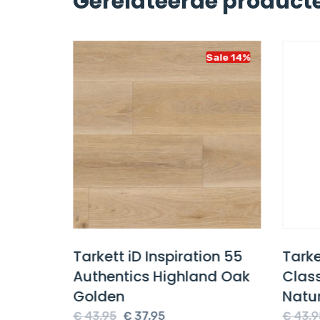
Gerelateerde product
Sale 14%
Sale 14%
ster
Tarkett iD Inspiration 55
Tarke
Authentics Highland Oak
Clas
Golden
Natu
e
Oorspronkelijke
Huidige
€
43,95
€
37,95
€
43,9