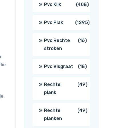
producten
408
Pvc Klik
408
producten
1295
Pvc Plak
1295
producten
16
Pvc Rechte
16
stroken
producten
om
die
18
Pvc Visgraat
18
producten
49
Rechte
49
plank
je
producten
49
Rechte
49
planken
producten