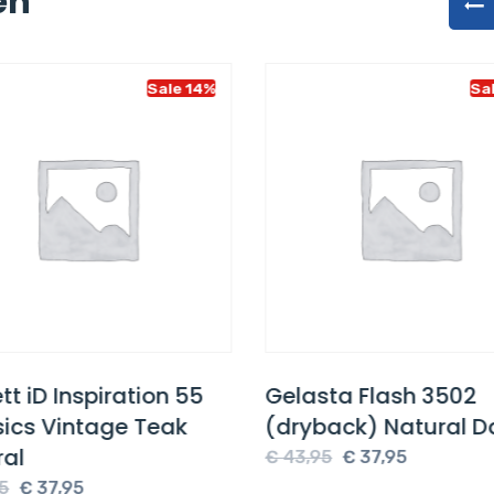
en
Sale 14%
Sa
tt iD Inspiration 55
Gelasta Flash 3502
sics Vintage Teak
(dryback) Natural D
ral
Oorspronkelijke
Huidige
€
43,95
€
37,95
Oorspronkelijke
Huidige
prijs
prijs
5
€
37,95