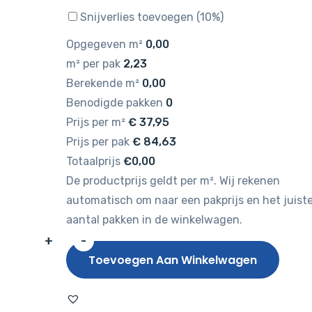
Snijverlies toevoegen (10%)
Opgegeven m²
0,00
m² per pak
2,23
Berekende m²
0,00
Benodigde pakken
0
Prijs per m²
€
37,95
Prijs per pak
€
84,63
Totaalprijs
€0,00
De productprijs geldt per m². Wij rekenen
automatisch om naar een pakprijs en het juist
aantal pakken in de winkelwagen.
+
-
TFD
Toevoegen Aan Winkelwagen
Floor
Style
Register