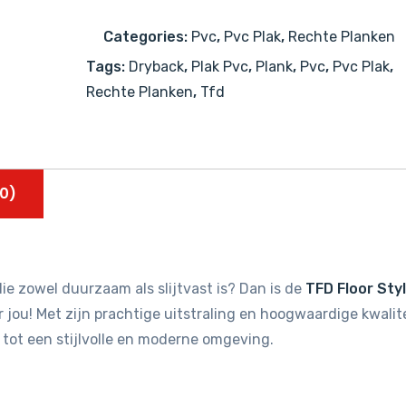
SR-
Categories:
Pvc
,
Pvc Plak
,
Rechte Planken
1004
Tags:
Dryback
,
Plak Pvc
,
Plank
,
Pvc
,
Pvc Plak
,
aantal
Rechte Planken
,
Tfd
0)
ie zowel duurzaam als slijtvast is? Dan is de
TFD Floor Sty
jou! Met zijn prachtige uitstraling en hoogwaardige kwalit
 tot een stijlvolle en moderne omgeving.