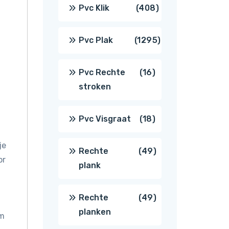
producten
408
Pvc Klik
408
producten
1295
Pvc Plak
1295
producten
16
Pvc Rechte
16
stroken
producten
18
Pvc Visgraat
18
producten
je
49
Rechte
49
or
plank
producten
49
Rechte
49
planken
om
producten