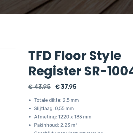
TFD Floor Style
Register SR-100
Oorspronkelijke
Huidige
€
43,95
€
37,95
prijs
prijs
Totale dikte: 2,5 mm
was:
is:
Slijtlaag: 0,55 mm
€ 43,95.
€ 37,95.
Afmeting: 1220 x 183 mm
Pakinhoud: 2.23 m²