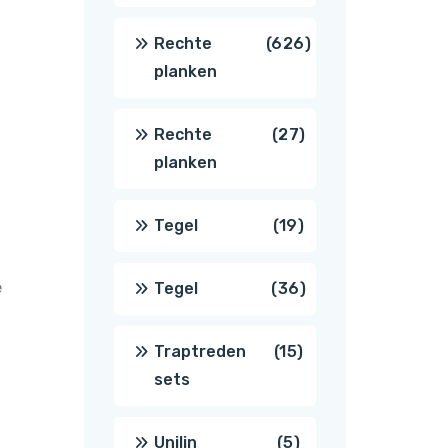
producten
626
Rechte
626
planken
producten
27
Rechte
27
planken
producten
19
Tegel
19
producten
e
36
Tegel
36
producten
15
Traptreden
15
sets
producten
5
Unilin
5