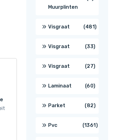
Muurplinten
producten
481
Visgraat
481
producten
33
Visgraat
33
producten
27
Visgraat
27
producten
60
Laminaat
60
le
producten
82
Parket
82
eit
producten
1361
Pvc
1361