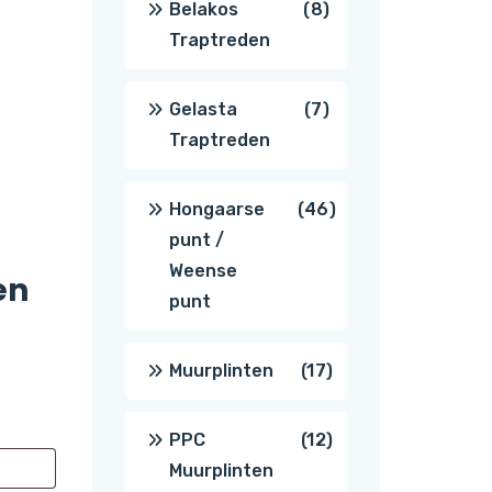
8
Belakos
8
Traptreden
producten
7
Gelasta
7
Traptreden
producten
46
Hongaarse
46
punt /
producten
Weense
en
punt
17
Muurplinten
17
producten
12
PPC
12
Muurplinten