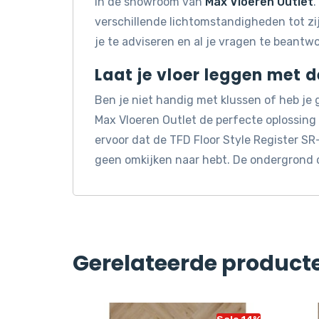
in de showroom van
Max Vloeren Outlet
.
verschillende lichtomstandigheden tot z
je te adviseren en al je vragen te beantw
Laat je vloer leggen met 
Ben je niet handig met klussen of heb je
Max Vloeren Outlet de perfecte oplossin
ervoor dat de TFD Floor Style Register SR
geen omkijken naar hebt. De ondergrond 
Gerelateerde product
Sale 14%
Sale 14%