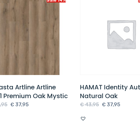
ta Artline Artline
HAMAT Identity Auth
 Premium Oak Mystic
Natural Oak
Oorspronkelijke
Huidige
Oorspronkelijke
Huidige
5
€
37,95
€
43,95
€
37,95
prijs
prijs
prijs
prijs
was:
is:
was:
is:
€ 43,95.
€ 37,95.
€ 43,95.
€ 37,95.