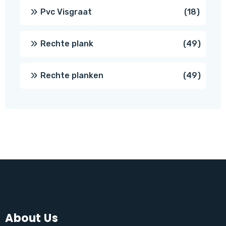
produc
18
Pvc Visgraat
18
produc
49
Rechte plank
49
produ
49
Rechte planken
49
produ
About Us