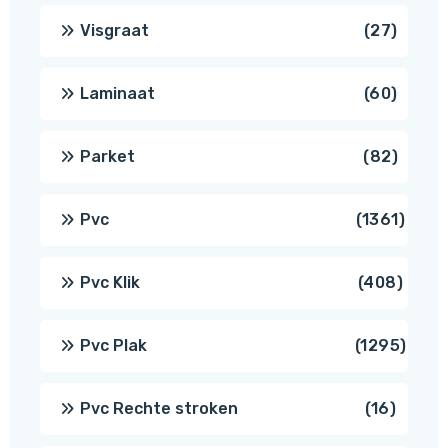
produ
27
Visgraat
27
produ
60
Laminaat
60
produ
82
Parket
82
produ
1361
Pvc
1361
produ
408
Pvc Klik
408
produ
1295
Pvc Plak
1295
prod
16
Pvc Rechte stroken
16