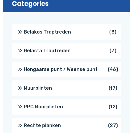
Categories
8
Belakos Traptreden
8
produc
7
Gelasta Traptreden
7
produc
46
Hongaarse punt / Weense punt
46
produ
17
Muurplinten
17
produc
12
PPC Muurplinten
12
produc
27
Rechte planken
27