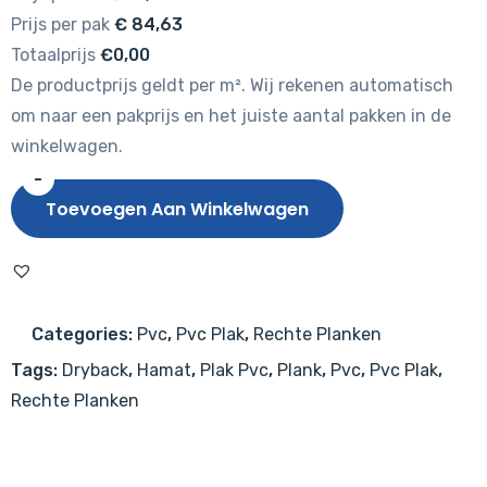
Prijs per pak
€
84,63
Totaalprijs
€0,00
De productprijs geldt per m². Wij rekenen automatisch
om naar een pakprijs en het juiste aantal pakken in de
winkelwagen.
-
HAMAT
Toevoegen Aan Winkelwagen
Identity
Authentic
Grey
Oak
Categories:
Pvc
,
Pvc Plak
,
Rechte Planken
aantal
Tags:
Dryback
,
Hamat
,
Plak Pvc
,
Plank
,
Pvc
,
Pvc Plak
,
Rechte Planken