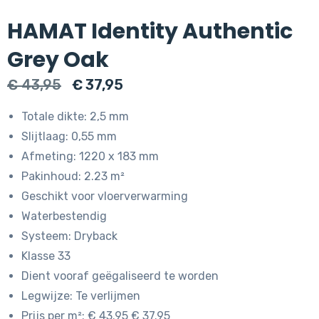
HAMAT Identity Authentic
Grey Oak
Oorspronkelijke
Huidige
€
43,95
€
37,95
prijs
prijs
Totale dikte: 2,5 mm
was:
is:
Slijtlaag: 0,55 mm
€ 43,95.
€ 37,95.
Afmeting: 1220 x 183 mm
Pakinhoud: 2.23 m²
Geschikt voor vloerverwarming
Waterbestendig
Systeem: Dryback
Klasse 33
Dient vooraf geëgaliseerd te worden
Legwijze: Te verlijmen
Prijs per m²: € 43.95 € 37.95