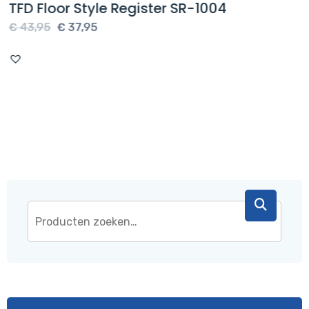
TFD Floor Style Register SR-1004
Oorspronkelijke
Huidige
€
43,95
€
37,95
prijs
prijs
was:
is:
€ 43,95.
€ 37,95.