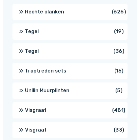
produ
626
Rechte planken
626
produ
19
Tegel
19
produc
36
Tegel
36
produ
15
Traptreden sets
15
produc
5
Unilin Muurplinten
5
produc
481
Visgraat
481
produ
33
Visgraat
33