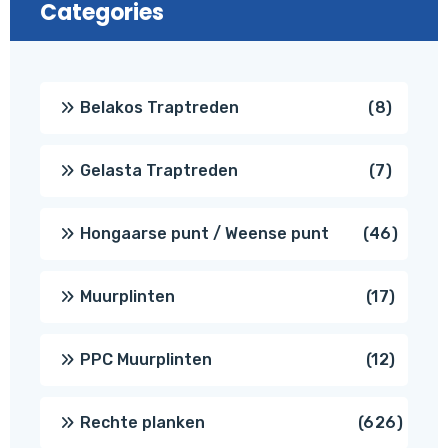
Categories
8
Belakos Traptreden
8
produc
7
Gelasta Traptreden
7
produc
46
Hongaarse punt / Weense punt
46
produ
17
Muurplinten
17
produc
12
PPC Muurplinten
12
produc
626
Rechte planken
626