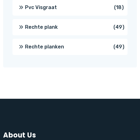
produc
18
Pvc Visgraat
18
produc
49
Rechte plank
49
produ
49
Rechte planken
49
produ
About Us