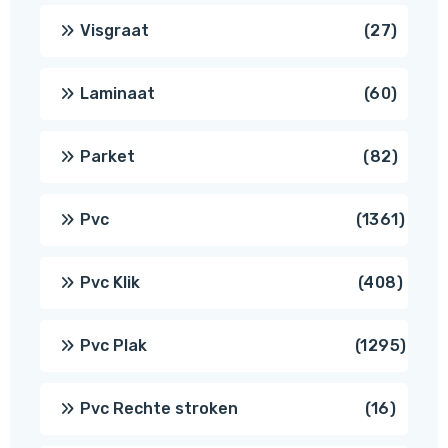
produ
27
Visgraat
27
produ
60
Laminaat
60
produ
82
Parket
82
produ
1361
Pvc
1361
produ
408
Pvc Klik
408
produ
1295
Pvc Plak
1295
prod
16
Pvc Rechte stroken
16