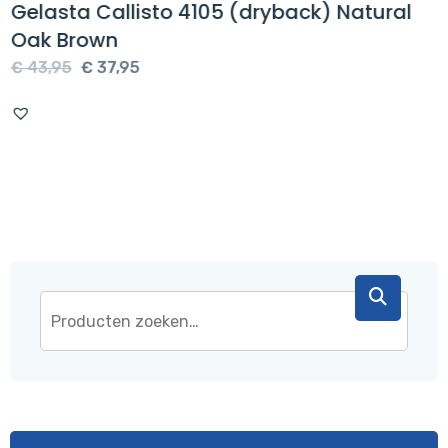
Gelasta Callisto 4105 (dryback) Natural
Oak Brown
Oorspronkelijke
Huidige
€
43,95
€
37,95
prijs
prijs
was:
is:
€ 43,95.
€ 37,95.