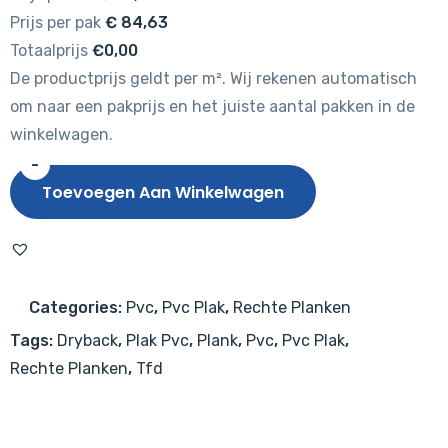
Prijs per pak
€
84,63
Totaalprijs
€0,00
De productprijs geldt per m². Wij rekenen automatisch
om naar een pakprijs en het juiste aantal pakken in de
winkelwagen.
-
TFD
Toevoegen Aan Winkelwagen
Floor
Style
Register
SR-
Categories:
Pvc
,
Pvc Plak
,
Rechte Planken
1006
Tags:
Dryback
,
Plak Pvc
,
Plank
,
Pvc
,
Pvc Plak
,
aantal
Rechte Planken
,
Tfd