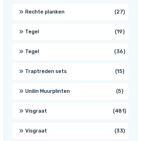
produ
27
Rechte planken
27
produ
19
Tegel
19
produc
36
Tegel
36
produ
15
Traptreden sets
15
produc
5
Unilin Muurplinten
5
produc
481
Visgraat
481
produ
33
Visgraat
33