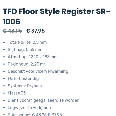
TFD Floor Style Register SR-
1006
Oorspronkelijke
Huidige
€
43,95
€
37,95
prijs
prijs
Totale dikte: 2,5 mm
was:
is:
Slijtlaag: 0,55 mm
€ 43,95.
€ 37,95.
Afmeting: 1220 x 183 mm
Pakinhoud: 2.23 m²
Geschikt voor vloerverwarming
Waterbestendig
Systeem: Dryback
Klasse 33
Dient vooraf geëgaliseerd te worden
Legwijze: Te verlijmen
Prijs per m²: € 43.95 € 37.95