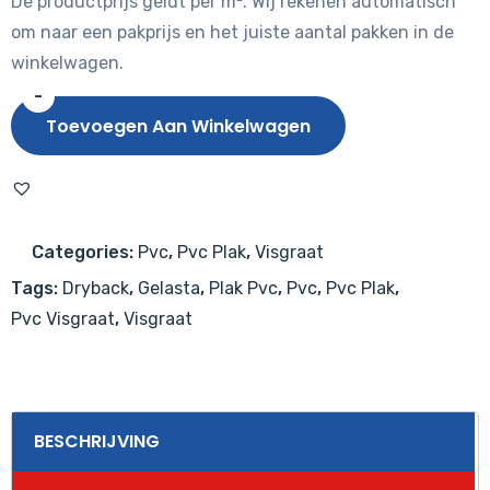
De productprijs geldt per m². Wij rekenen automatisch
om naar een pakprijs en het juiste aantal pakken in de
winkelwagen.
-
Gelasta
Toevoegen Aan Winkelwagen
Artline
Register
Visgraat
(extra
Categories:
Pvc
,
Pvc Plak
,
Visgraat
mat)
Tags:
Dryback
,
Gelasta
,
Plak Pvc
,
Pvc
,
Pvc Plak
,
2400
Pvc Visgraat
,
Visgraat
Beige
aantal
BESCHRIJVING