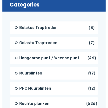
Categories
8
Belakos Traptreden
8
produc
7
Gelasta Traptreden
7
produc
46
Hongaarse punt / Weense punt
46
produ
17
Muurplinten
17
produc
12
PPC Muurplinten
12
produc
626
Rechte planken
626