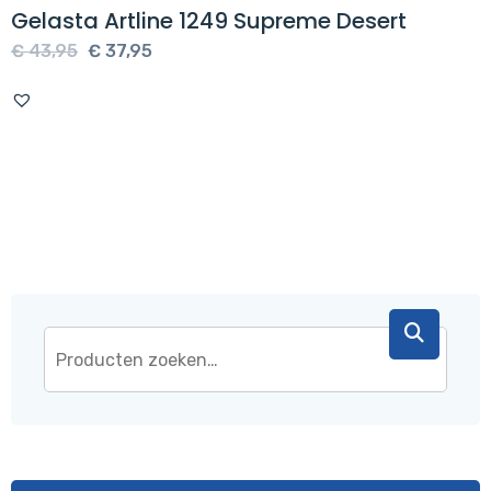
Gelasta Artline 1249 Supreme Desert
Oorspronkelijke
Huidige
€
43,95
€
37,95
prijs
prijs
was:
is:
€ 43,95.
€ 37,95.