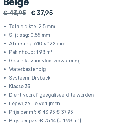
Beige
Oorspronkelijke
Huidige
€
43,95
€
37,95
prijs
prijs
Totale dikte: 2,5 mm
was:
is:
Slijtlaag: 0,55 mm
€ 43,95.
€ 37,95.
Afmeting: 610 x 122 mm
Pakinhoud: 1.98 m²
Geschikt voor vloerverwarming
Waterbestendig
Systeem: Dryback
Klasse 33
Dient vooraf geëgaliseerd te worden
Legwijze: Te verlijmen
Prijs per m²: € 43.95 € 37.95
Prijs per pak: € 75.14 (= 1.98 m²)