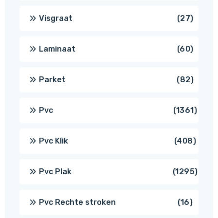
produ
27
Visgraat
27
produ
60
Laminaat
60
produ
82
Parket
82
produ
1361
Pvc
1361
produ
408
Pvc Klik
408
produ
1295
Pvc Plak
1295
prod
16
Pvc Rechte stroken
16