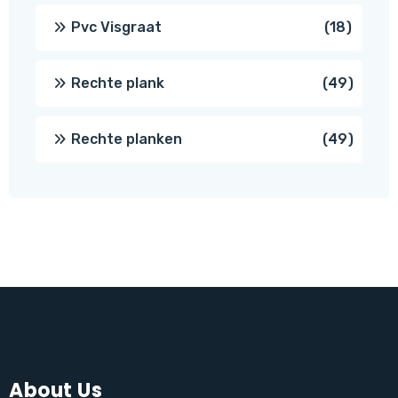
produc
18
Pvc Visgraat
18
produc
49
Rechte plank
49
produ
49
Rechte planken
49
produ
About Us