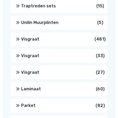
produ
15
Traptreden sets
15
produc
5
Unilin Muurplinten
5
produc
481
Visgraat
481
produ
33
Visgraat
33
produ
27
Visgraat
27
produ
60
Laminaat
60
produ
82
Parket
82