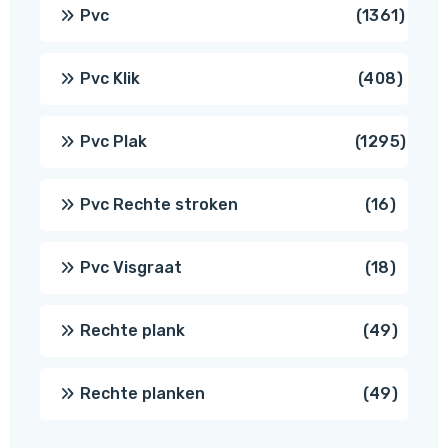
produ
1361
Pvc
1361
produ
408
Pvc Klik
408
produ
1295
Pvc Plak
1295
prod
16
Pvc Rechte stroken
16
produc
18
Pvc Visgraat
18
produc
49
Rechte plank
49
produ
49
Rechte planken
49
produ