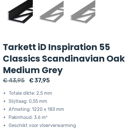
Tarkett iD Inspiration 55
Classics Scandinavian Oak
Medium Grey
Oorspronkelijke
Huidige
€
43,95
€
37,95
prijs
prijs
Totale dikte: 2,5 mm
was:
is:
Slijtlaag: 0,55 mm
€ 43,95.
€ 37,95.
Afmeting: 1220 x 183 mm
Pakinhoud: 3.6 m²
Geschikt voor vloerverwarming