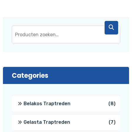
Categories
8
Belakos Traptreden
8
produc
7
Gelasta Traptreden
7