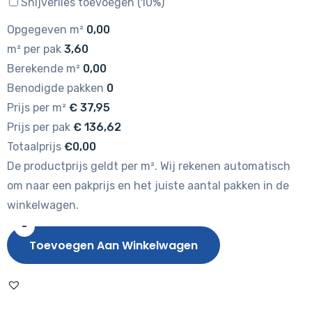
Snijverlies toevoegen (10%)
Opgegeven m²
0,00
m² per pak
3,60
Berekende m²
0,00
Benodigde pakken
0
Prijs per m²
€
37,95
Prijs per pak
€
136,62
Totaalprijs
€0,00
De productprijs geldt per m². Wij rekenen automatisch
om naar een pakprijs en het juiste aantal pakken in de
winkelwagen.
-
Tarkett
Toevoegen Aan Winkelwagen
iD
Inspiration
55