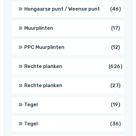
produc
46
Hongaarse punt / Weense punt
46
produ
17
Muurplinten
17
produc
12
PPC Muurplinten
12
produc
626
Rechte planken
626
produ
27
Rechte planken
27
produ
19
Tegel
19
produc
36
Tegel
36