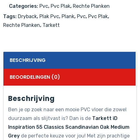
Classics
Categories:
Pvc
,
Pvc Plak
,
Rechte Planken
Scandinavian
Tags:
Dryback
,
Plak Pvc
,
Plank
,
Pvc
,
Pvc Plak
,
Oak
Rechte Planken
,
Tarkett
Medium
Grey
aantal
BESCHRIJVING
BEOORDELINGEN (0)
Beschrijving
Ben je op zoek naar een mooie PVC vloer die zowel
duurzaam als slijtvast is? Dan is de
Tarkett iD
Inspiration 55 Classics Scandinavian Oak Medium
Grey
de perfecte keuze voor jou! Met zijn prachtige