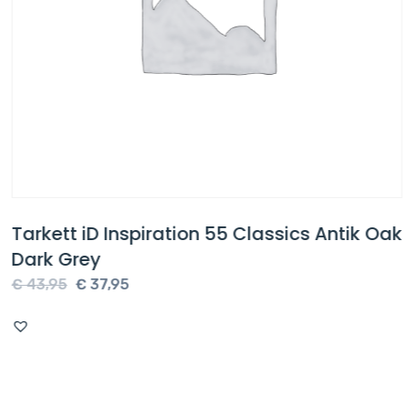
Tarkett iD Inspiration 55 Classics Antik Oak
Dark Grey
Oorspronkelijke
Huidige
€
43,95
€
37,95
prijs
prijs
was:
is:
€ 43,95.
€ 37,95.