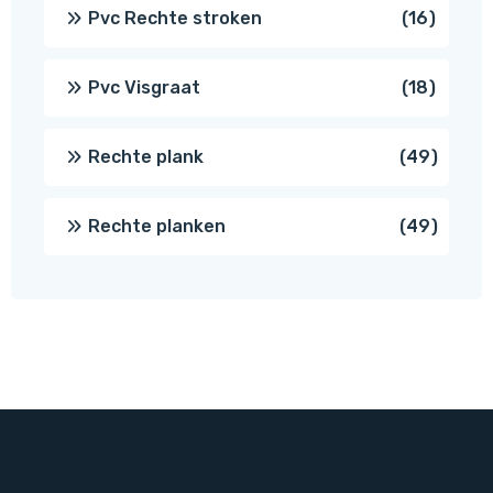
prod
16
Pvc Rechte stroken
16
produc
18
Pvc Visgraat
18
produc
49
Rechte plank
49
produ
49
Rechte planken
49
produ