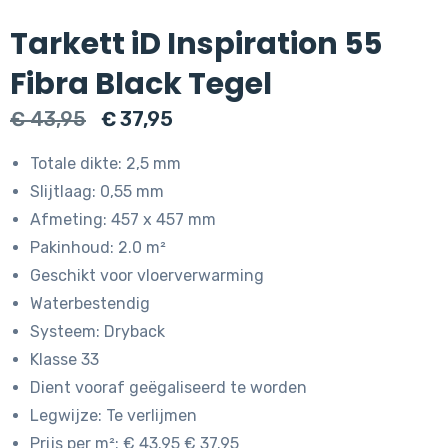
Tarkett iD Inspiration 55
Fibra Black Tegel
Oorspronkelijke
Huidige
€
43,95
€
37,95
prijs
prijs
Totale dikte: 2,5 mm
was:
is:
Slijtlaag: 0,55 mm
€ 43,95.
€ 37,95.
Afmeting: 457 x 457 mm
Pakinhoud: 2.0 m²
Geschikt voor vloerverwarming
Waterbestendig
Systeem: Dryback
Klasse 33
Dient vooraf geëgaliseerd te worden
Legwijze: Te verlijmen
Prijs per m²: € 43.95 € 37.95