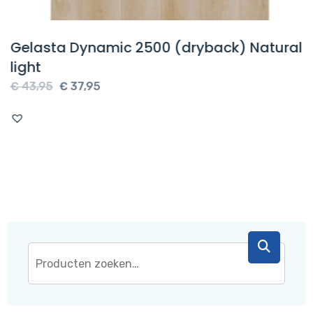
Gelasta Dynamic 2500 (dryback) Natural
light
Oorspronkelijke
Huidige
€
43,95
€
37,95
prijs
prijs
was:
is:
€ 43,95.
€ 37,95.