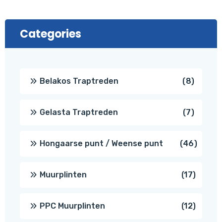
Categories
8
Belakos Traptreden
8
produc
7
Gelasta Traptreden
7
produc
46
Hongaarse punt / Weense punt
46
produ
17
Muurplinten
17
produc
12
PPC Muurplinten
12