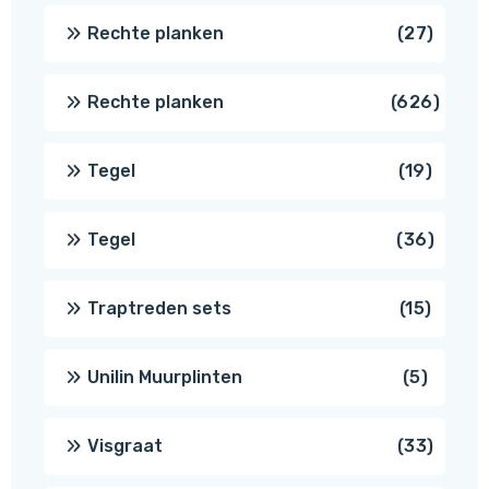
produc
27
Rechte planken
27
produ
626
Rechte planken
626
produ
19
Tegel
19
produc
36
Tegel
36
produ
15
Traptreden sets
15
produc
5
Unilin Muurplinten
5
produc
33
Visgraat
33