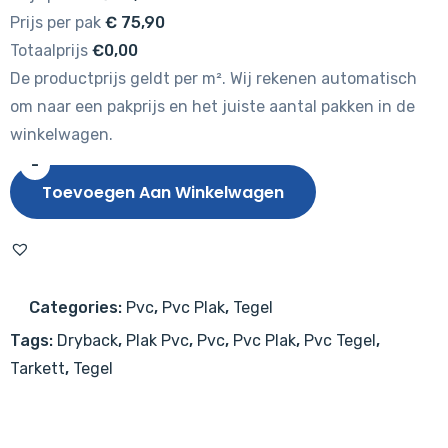
Prijs per pak
€
75,90
Totaalprijs
€0,00
De productprijs geldt per m². Wij rekenen automatisch
om naar een pakprijs en het juiste aantal pakken in de
winkelwagen.
-
Tarkett
Toevoegen Aan Winkelwagen
iD
Inspiration
55
Fibra
Categories:
Pvc
,
Pvc Plak
,
Tegel
Black
Tags:
Dryback
,
Plak Pvc
,
Pvc
,
Pvc Plak
,
Pvc Tegel
,
Tegel
Tarkett
,
Tegel
aantal