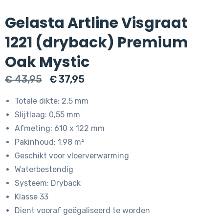
Gelasta Artline Visgraat
1221 (dryback) Premium
Oak Mystic
Oorspronkelijke
Huidige
€
43,95
€
37,95
prijs
prijs
Totale dikte: 2,5 mm
was:
is:
Slijtlaag: 0,55 mm
€ 43,95.
€ 37,95.
Afmeting: 610 x 122 mm
Pakinhoud: 1.98 m²
Geschikt voor vloerverwarming
Waterbestendig
Systeem: Dryback
Klasse 33
Dient vooraf geëgaliseerd te worden