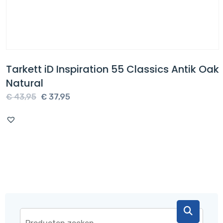
Tarkett iD Inspiration 55 Classics Antik Oak
Natural
Oorspronkelijke
Huidige
€
43,95
€
37,95
prijs
prijs
was:
is:
€ 43,95.
€ 37,95.