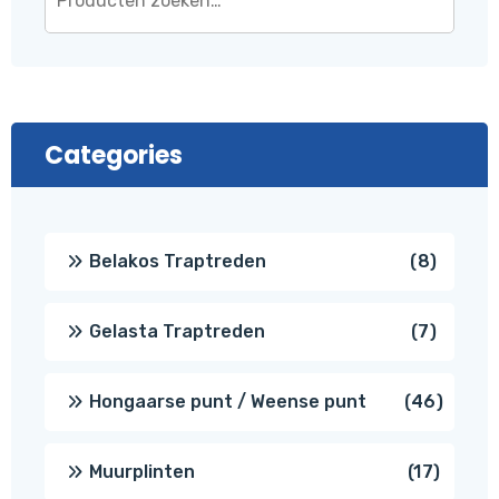
Categories
8
Belakos Traptreden
8
produc
7
Gelasta Traptreden
7
produc
46
Hongaarse punt / Weense punt
46
produ
17
Muurplinten
17