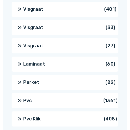
produc
481
Visgraat
481
produ
33
Visgraat
33
produ
27
Visgraat
27
produ
60
Laminaat
60
produ
82
Parket
82
produ
1361
Pvc
1361
produ
408
Pvc Klik
408