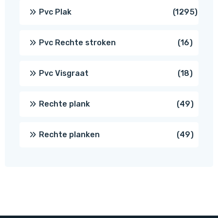
produ
1295
Pvc Plak
1295
prod
16
Pvc Rechte stroken
16
produc
18
Pvc Visgraat
18
produc
49
Rechte plank
49
produ
49
Rechte planken
49
produ