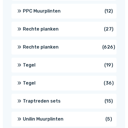
produc
12
PPC Muurplinten
12
produc
27
Rechte planken
27
produ
626
Rechte planken
626
produ
19
Tegel
19
produc
36
Tegel
36
produ
15
Traptreden sets
15
produc
5
Unilin Muurplinten
5