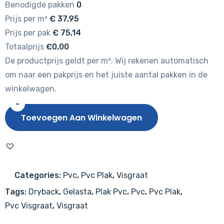
Benodigde pakken
0
Prijs per m²
€
37,95
Prijs per pak
€
75,14
Totaalprijs
€0,00
De productprijs geldt per m². Wij rekenen automatisch
om naar een pakprijs en het juiste aantal pakken in de
winkelwagen.
-
Gelasta
Toevoegen Aan Winkelwagen
Artline
Visgraat
1221
(dryback)
Categories:
Pvc
,
Pvc Plak
,
Visgraat
Premium
Tags:
Dryback
,
Gelasta
,
Plak Pvc
,
Pvc
,
Pvc Plak
,
Oak
Pvc Visgraat
,
Visgraat
Mystic
aantal