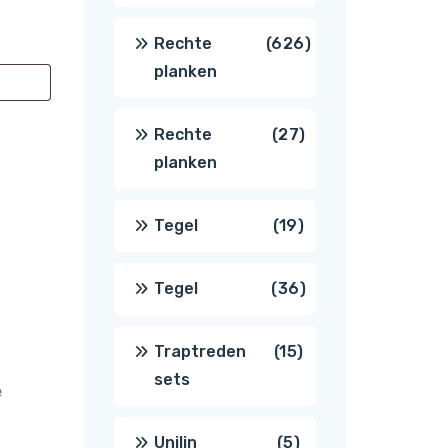
producten
626
Rechte
626
planken
producten
27
Rechte
27
planken
producten
19
Tegel
19
producten
36
Tegel
36
producten
15
Traptreden
15
sets
e
producten
5
Unilin
5