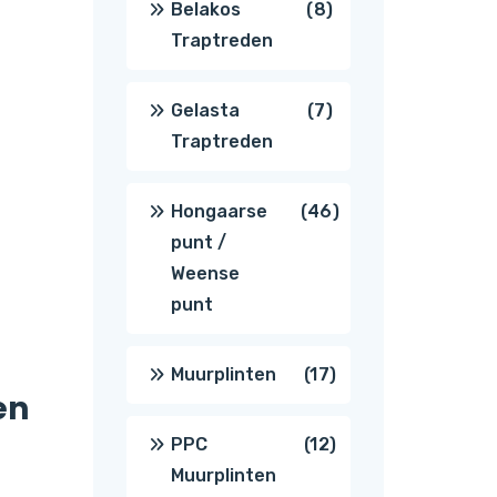
8
Belakos
8
Traptreden
producten
7
Gelasta
7
Traptreden
producten
46
Hongaarse
46
punt /
producten
Weense
punt
17
Muurplinten
17
en
producten
12
PPC
12
Muurplinten