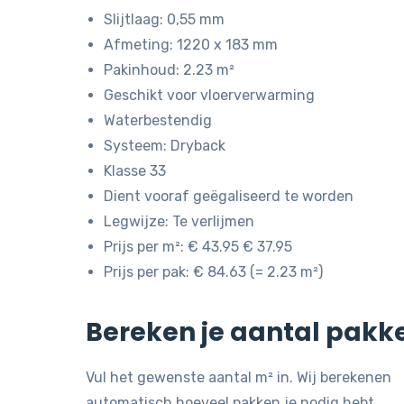
was:
is:
Slijtlaag: 0,55 mm
€ 43,95.
€ 37,95.
Afmeting: 1220 x 183 mm
Pakinhoud: 2.23 m²
Geschikt voor vloerverwarming
Waterbestendig
Systeem: Dryback
Klasse 33
Dient vooraf geëgaliseerd te worden
Legwijze: Te verlijmen
Prijs per m²: € 43.95 € 37.95
Prijs per pak: € 84.63 (= 2.23 m²)
Bereken je aantal pakk
Vul het gewenste aantal m² in. Wij berekenen
automatisch hoeveel pakken je nodig hebt.