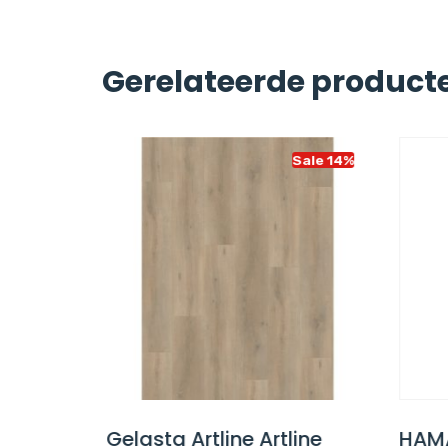
Gerelateerde product
Sale 14%
Sale 14%
isgraat
Gelasta Artline Artline
HAMAT