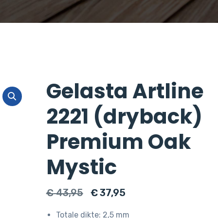
Gelasta Artline
2221 (dryback)
Premium Oak
Mystic
Oorspronkelijke
Huidige
€
43,95
€
37,95
prijs
prijs
Totale dikte: 2,5 mm