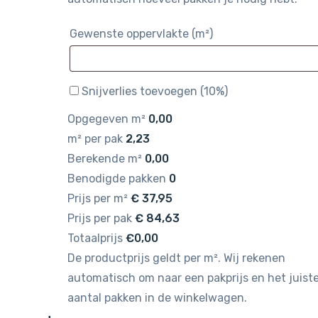
Gewenste oppervlakte (m²)
Snijverlies toevoegen (10%)
Opgegeven m²
0,00
m² per pak
2,23
Berekende m²
0,00
Benodigde pakken
0
Prijs per m²
€
37,95
Prijs per pak
€
84,63
Totaalprijs
€0,00
De productprijs geldt per m². Wij rekenen
automatisch om naar een pakprijs en het juist
aantal pakken in de winkelwagen.