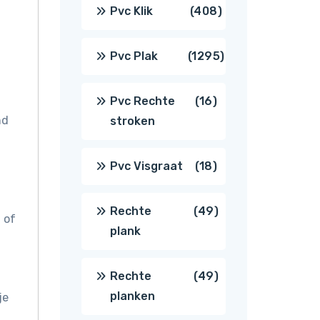
producten
408
Pvc Klik
408
producten
1295
Pvc Plak
1295
producten
16
Pvc Rechte
16
nd
stroken
producten
18
Pvc Visgraat
18
producten
49
Rechte
49
 of
plank
producten
49
Rechte
49
planken
je
producten