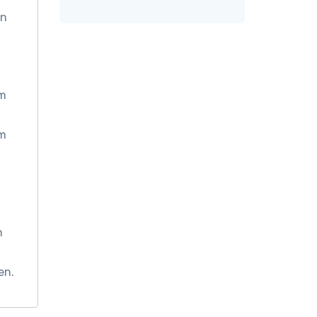
an
om
om
n
en.