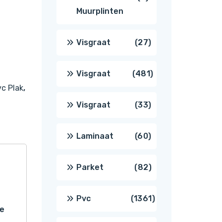
Muurplinten
producten
27
Visgraat
27
producten
481
Visgraat
481
c Plak
,
producten
33
Visgraat
33
producten
60
Laminaat
60
producten
82
Parket
82
producten
1361
Pvc
1361
ne