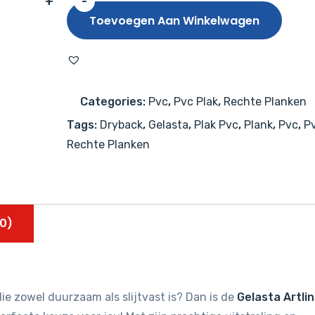
+
-
Gelasta
Toevoegen Aan Winkelwagen
Artline
2221
(dryback)
Premium
Categories:
Pvc
,
Pvc Plak
,
Rechte Planken
Oak
Tags:
Dryback
,
Gelasta
,
Plak Pvc
,
Plank
,
Pvc
,
Pv
Mystic
Rechte Planken
aantal
0)
ie zowel duurzaam als slijtvast is? Dan is de
Gelasta Artli