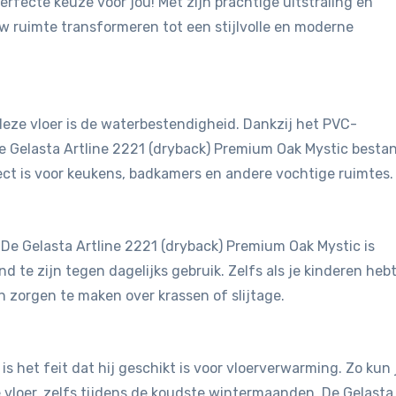
erfecte keuze voor jou! Met zijn prachtige uitstraling en
uw ruimte transformeren tot een stijlvolle en moderne
eze vloer is de waterbestendigheid. Dankzij het PVC-
e Gelasta Artline 2221 (dryback) Premium Oak Mystic besta
ct is voor keukens, badkamers en andere vochtige ruimtes.
. De Gelasta Artline 2221 (dryback) Premium Oak Mystic is
te zijn tegen dagelijks gebruik. Zelfs als je kinderen hebt
n zorgen te maken over krassen of slijtage.
is het feit dat hij geschikt is voor vloerverwarming. Zo kun 
vloer, zelfs tijdens de koudste wintermaanden. De Gelasta