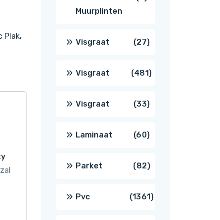
Muurplinten
producten
c Plak
,
27
Visgraat
27
producten
481
Visgraat
481
producten
33
Visgraat
33
producten
60
Laminaat
60
ty
producten
82
Parket
82
zal
producten
1361
Pvc
1361