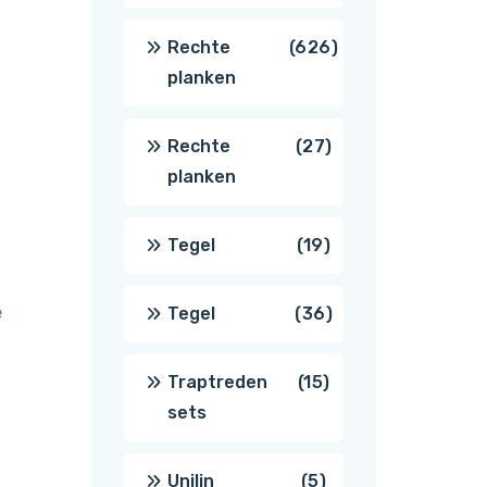
producten
626
Rechte
626
planken
producten
27
Rechte
27
planken
producten
19
Tegel
19
producten
e
36
Tegel
36
producten
15
Traptreden
15
sets
producten
5
Unilin
5