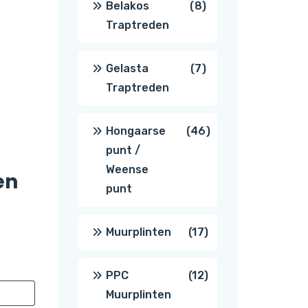
8
Belakos
8
Traptreden
producten
7
Gelasta
7
Traptreden
producten
46
Hongaarse
46
punt /
producten
Weense
en
punt
17
Muurplinten
17
producten
12
PPC
12
Muurplinten