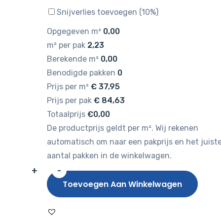
Snijverlies toevoegen (10%)
Opgegeven m²
0,00
m² per pak
2,23
Berekende m²
0,00
Benodigde pakken
0
Prijs per m²
€
37,95
Prijs per pak
€
84,63
Totaalprijs
€0,00
De productprijs geldt per m². Wij rekenen
automatisch om naar een pakprijs en het juist
aantal pakken in de winkelwagen.
+
-
HAMAT
Toevoegen Aan Winkelwagen
Identity
Classic
Natural