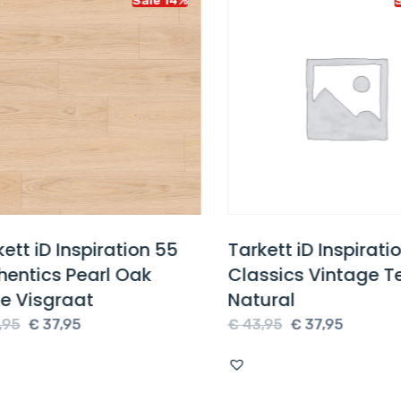
tt iD Inspiration 55
Tarkett iD Inspiratio
ntics Pearl Oak
Classics Vintage Te
 Visgraat
Natural
Oorspronkelijke
Huidige
Oorspronkelijke
Huidige
5
€
37,95
€
43,95
€
37,95
prijs
prijs
prijs
prijs
was:
is:
was:
is:
€ 43,95.
€ 37,95.
€ 43,95.
€ 37,95.