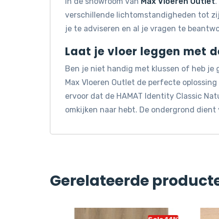
in de showroom van
Max Vloeren Outlet
.
verschillende lichtomstandigheden tot z
je te adviseren en al je vragen te beantw
Laat je vloer leggen met 
Ben je niet handig met klussen of heb je
Max Vloeren Outlet de perfecte oplossin
ervoor dat de HAMAT Identity Classic Natu
omkijken naar hebt. De ondergrond dient 
Gerelateerde product
Sale 14%
Sale 14%