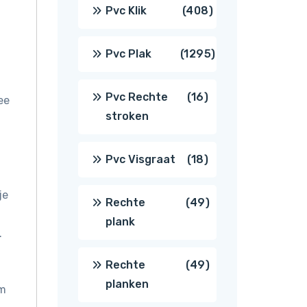
producten
408
Pvc Klik
408
producten
1295
Pvc Plak
1295
producten
16
Pvc Rechte
16
ee
stroken
producten
18
Pvc Visgraat
18
producten
je
49
Rechte
49
plank
.
producten
49
Rechte
49
planken
om
producten