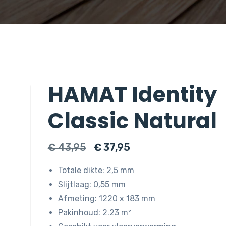
HAMAT Identity
Classic Natural
Oorspronkelijke
Huidige
€
43,95
€
37,95
prijs
prijs
Totale dikte: 2,5 mm
was:
is:
Slijtlaag: 0,55 mm
€ 43,95.
€ 37,95.
Afmeting: 1220 x 183 mm
Pakinhoud: 2.23 m²