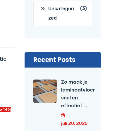
(3)
Uncategori
zed
tic
Recent Posts
Zo maak je
laminaatvloer
snel en
effectief ...
e 14%
juli 20, 2025