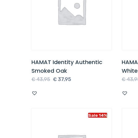
HAMAT Identity Authentic
HAMAT
Smoked Oak
White
Oorspronkelijke
Huidige
€
43,95
€
37,95
€
43,9
prijs
prijs
was:
is:
€ 43,95.
€ 37,95.
Sale 14%