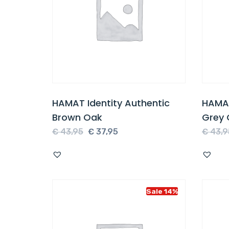
HAMAT Identity Authentic
HAMAT
Brown Oak
Grey 
Oorspronkelijke
Huidige
€
43,95
€
37,95
€
43,9
prijs
prijs
was:
is:
€ 43,95.
€ 37,95.
Sale 14%