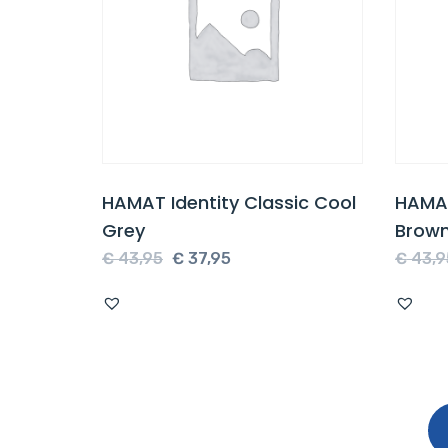
HAMAT Identity Classic Cool
HAMAT
Grey
Brow
Oorspronkelijke
Huidige
€
43,95
€
37,95
€
43,9
prijs
prijs
was:
is:
€ 43,95.
€ 37,95.