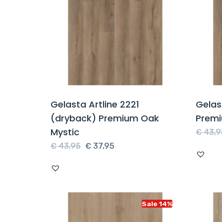
Gelasta Artline 2221
Gelas
(dryback) Premium Oak
Premi
Mystic
€
43,9
Oorspronkelijke
Huidige
€
43,95
€
37,95
prijs
prijs
was:
is:
€ 43,95.
€ 37,95.
Sale 14%