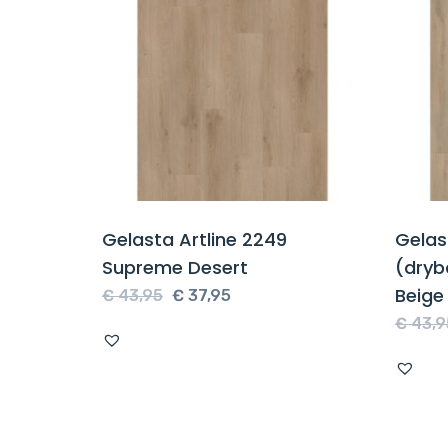
Gelasta Artline 2249
Gelas
Supreme Desert
(dryb
Beige
Oorspronkelijke
Huidige
€
43,95
€
37,95
prijs
prijs
€
43,9
was:
is:
€ 43,95.
€ 37,95.