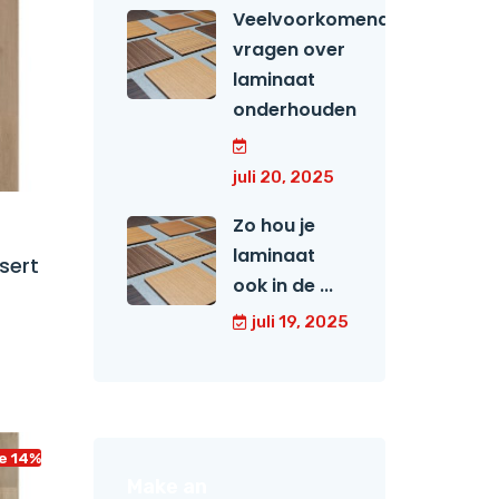
Veelvoorkomende
vragen over
laminaat
onderhouden
juli 20, 2025
Zo hou je
laminaat
sert
ook in de ...
juli 19, 2025
e 14%
Make an