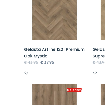
Gelasta Artline 1221 Premium
Gelas
Oak Mystic
Supre
Oorspronkelijke
Huidige
€
43,95
€
37,95
€
43,9
prijs
prijs
was:
is:
€ 43,95.
€ 37,95.
Sale 14%