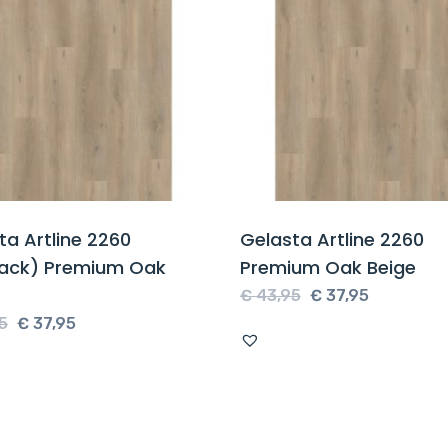
ta Artline 2260
Gelasta Artline 2260
ack) Premium Oak
Premium Oak Beige
Oorspronkelijke
Huidige
€
43,95
€
37,95
Oorspronkelijke
Huidige
prijs
prijs
5
€
37,95
prijs
prijs
was:
is:
was:
is:
€ 43,95.
€ 37,95.
€ 43,95.
€ 37,95.