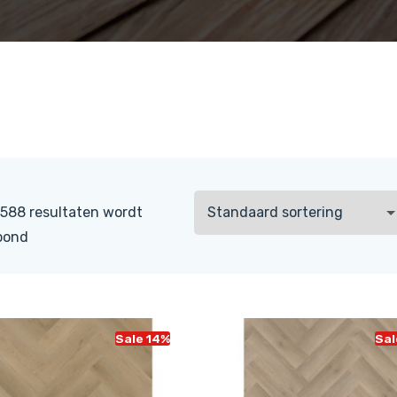
 588 resultaten wordt
oond
Sale 14%
Sal