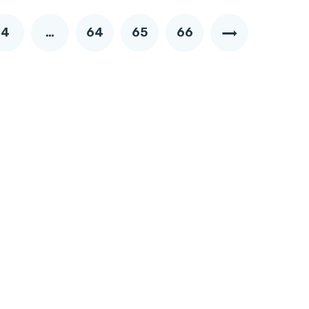
4
…
64
65
66