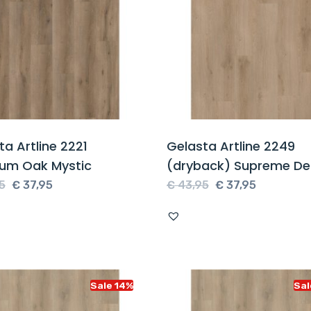
ta Artline 2221
Gelasta Artline 2249
um Oak Mystic
(dryback) Supreme De
Oorspronkelijke
Huidige
Oorspronkelijke
Huidige
5
€
37,95
€
43,95
€
37,95
prijs
prijs
prijs
prijs
was:
is:
was:
is:
€ 43,95.
€ 37,95.
€ 43,95.
€ 37,95.
Sale 14%
Sal