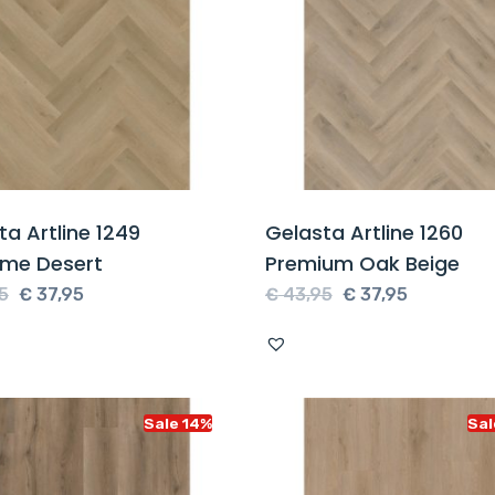
ta Artline 1249
Gelasta Artline 1260
me Desert
Premium Oak Beige
Oorspronkelijke
Huidige
Oorspronkelijke
Huidige
5
€
37,95
€
43,95
€
37,95
prijs
prijs
prijs
prijs
was:
is:
was:
is:
€ 43,95.
€ 37,95.
€ 43,95.
€ 37,95.
Sale 14%
Sal