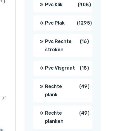
ing
producten
408
Pvc Klik
408
producten
1295
Pvc Plak
1295
producten
16
Pvc Rechte
16
stroken
producten
18
Pvc Visgraat
18
producten
49
Rechte
49
plank
 of
producten
49
Rechte
49
planken
producten
je