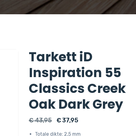
Tarkett iD
Inspiration 55
Classics Creek
Oak Dark Grey
Oorspronkelijke
Huidige
€
43,95
€
37,95
prijs
prijs
Totale dikte: 2,5 mm