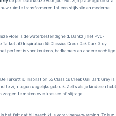
Grey
de perfecte keuze voor jou! Met zijn prachtige uitstral
 jouw ruimte transformeren tot een stijlvolle en moderne
eze vloer is de waterbestendigheid. Dankzij het PVC-
 Tarkett iD Inspiration 55 Classics Creek Oak Dark Grey
het perfect is voor keukens, badkamers en andere vochtige
 De Tarkett iD Inspiration 55 Classics Creek Oak Dark Grey is
te zijn tegen dagelijks gebruik. Zelfs als je kinderen hebt
n zorgen te maken over krassen of slijtage.
is het feit dat hij geschikt is voor vloerverwarming. Zo kun 