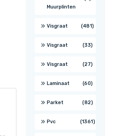
Muurplinten
producten
481
Visgraat
481
producten
33
Visgraat
33
producten
27
Visgraat
27
producten
60
Laminaat
60
producten
82
Parket
82
producten
1361
Pvc
1361