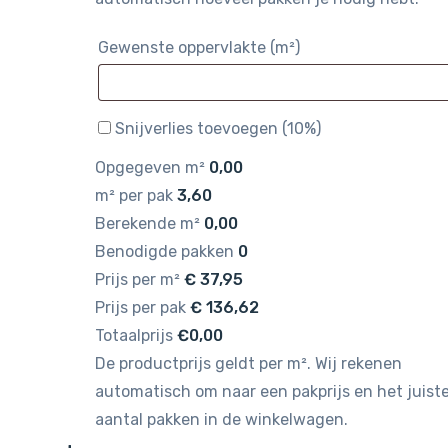
Gewenste oppervlakte (m²)
Snijverlies toevoegen (10%)
Opgegeven m²
0,00
m² per pak
3,60
Berekende m²
0,00
Benodigde pakken
0
Prijs per m²
€
37,95
Prijs per pak
€
136,62
Totaalprijs
€0,00
De productprijs geldt per m². Wij rekenen
automatisch om naar een pakprijs en het juist
aantal pakken in de winkelwagen.