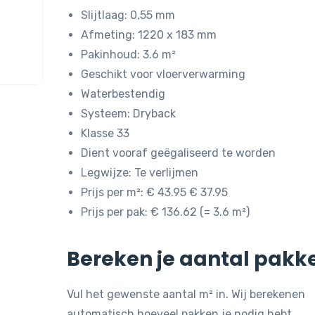
was:
is:
Slijtlaag: 0,55 mm
€ 43,95.
€ 37,95.
Afmeting: 1220 x 183 mm
Pakinhoud: 3.6 m²
Geschikt voor vloerverwarming
Waterbestendig
Systeem: Dryback
Klasse 33
Dient vooraf geëgaliseerd te worden
Legwijze: Te verlijmen
Prijs per m²: € 43.95 € 37.95
Prijs per pak: € 136.62 (= 3.6 m²)
Bereken je aantal pakk
Vul het gewenste aantal m² in. Wij berekenen
automatisch hoeveel pakken je nodig hebt.