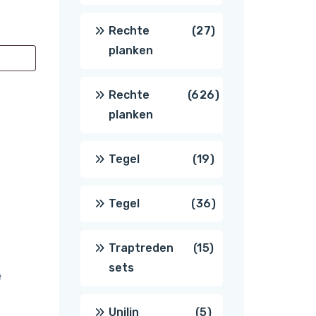
producten
27
Rechte
27
planken
producten
626
Rechte
626
planken
producten
19
Tegel
19
producten
36
Tegel
36
producten
15
Traptreden
15
sets
e
producten
5
Unilin
5