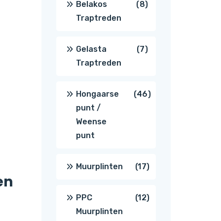
8
Belakos
8
Traptreden
producten
7
Gelasta
7
Traptreden
producten
46
Hongaarse
46
punt /
producten
Weense
punt
17
Muurplinten
17
en
producten
12
PPC
12
Muurplinten