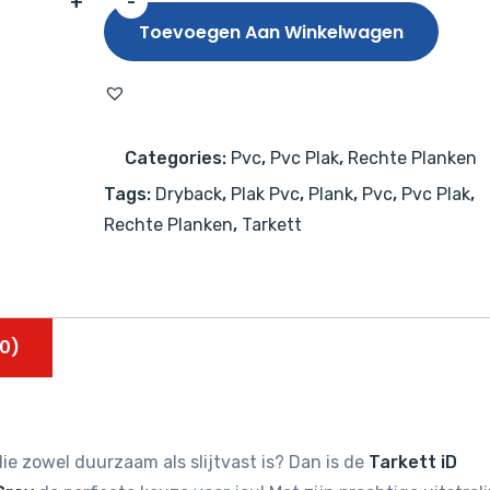
+
-
Tarkett
Toevoegen Aan Winkelwagen
iD
Inspiration
55
Classics
Categories:
Pvc
,
Pvc Plak
,
Rechte Planken
Creek
Tags:
Dryback
,
Plak Pvc
,
Plank
,
Pvc
,
Pvc Plak
,
Oak
Rechte Planken
,
Tarkett
Dark
Grey
aantal
0)
ie zowel duurzaam als slijtvast is? Dan is de
Tarkett iD