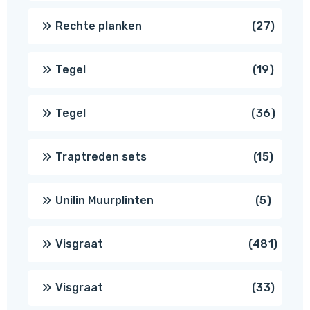
produ
27
Rechte planken
27
produ
19
Tegel
19
produc
36
Tegel
36
produ
15
Traptreden sets
15
produc
5
Unilin Muurplinten
5
produc
481
Visgraat
481
produ
33
Visgraat
33