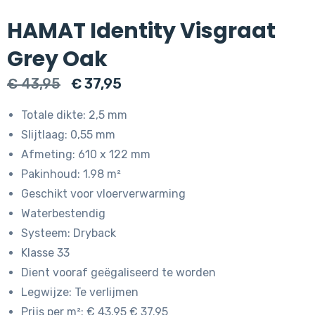
HAMAT Identity Visgraat
Grey Oak
Oorspronkelijke
Huidige
€
43,95
€
37,95
prijs
prijs
Totale dikte: 2,5 mm
was:
is:
Slijtlaag: 0,55 mm
€ 43,95.
€ 37,95.
Afmeting: 610 x 122 mm
Pakinhoud: 1.98 m²
Geschikt voor vloerverwarming
Waterbestendig
Systeem: Dryback
Klasse 33
Dient vooraf geëgaliseerd te worden
Legwijze: Te verlijmen
Prijs per m²: € 43.95 € 37.95