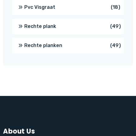
produc
18
Pvc Visgraat
18
produc
49
Rechte plank
49
produ
49
Rechte planken
49
produ
About Us