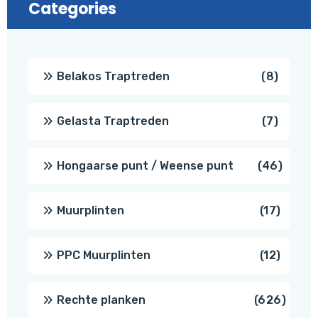
Categories
8
Belakos Traptreden
8
produc
7
Gelasta Traptreden
7
produc
46
Hongaarse punt / Weense punt
46
produ
17
Muurplinten
17
produc
12
PPC Muurplinten
12
produc
626
Rechte planken
626