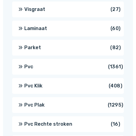
produ
27
Visgraat
27
produ
60
Laminaat
60
produ
82
Parket
82
produ
1361
Pvc
1361
produ
408
Pvc Klik
408
produ
1295
Pvc Plak
1295
prod
16
Pvc Rechte stroken
16