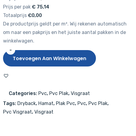
Prijs per pak
€
75,14
Totaalprijs
€0,00
De productprijs geldt per m². Wij rekenen automatisch
om naar een pakprijs en het juiste aantal pakken in de
winkelwagen.
-
HAMAT
Toevoegen Aan Winkelwagen
Identity
Visgraat
Grey
Oak
Categories:
Pvc
,
Pvc Plak
,
Visgraat
aantal
Tags:
Dryback
,
Hamat
,
Plak Pvc
,
Pvc
,
Pvc Plak
,
Pvc Visgraat
,
Visgraat