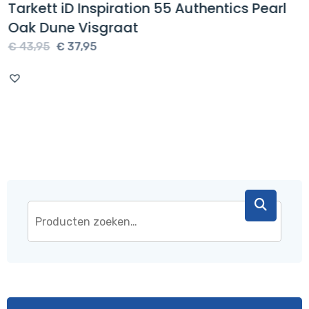
Tarkett iD Inspiration 55 Authentics Pearl
Oak Dune Visgraat
Oorspronkelijke
Huidige
€
43,95
€
37,95
prijs
prijs
was:
is:
€ 43,95.
€ 37,95.