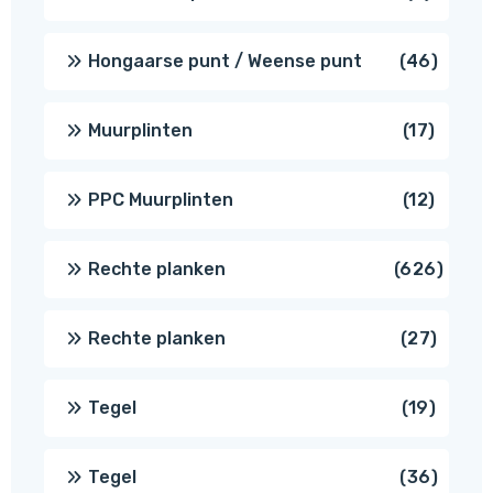
produc
46
Hongaarse punt / Weense punt
46
produ
17
Muurplinten
17
produc
12
PPC Muurplinten
12
produc
626
Rechte planken
626
produ
27
Rechte planken
27
produ
19
Tegel
19
produc
36
Tegel
36