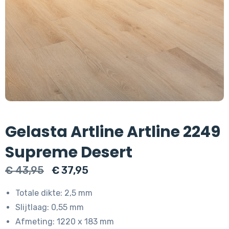
Gelasta Artline Artline 2249
Supreme Desert
Oorspronkelijke
Huidige
€
43,95
€
37,95
prijs
prijs
Totale dikte: 2,5 mm
was:
is:
Slijtlaag: 0,55 mm
€ 43,95.
€ 37,95.
Afmeting: 1220 x 183 mm