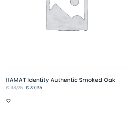
HAMAT Identity Authentic Smoked Oak
Oorspronkelijke
Huidige
€
43,95
€
37,95
prijs
prijs
was:
is:
€ 43,95.
€ 37,95.