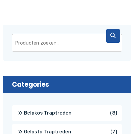
Categories
8
Belakos Traptreden
8
produc
7
Gelasta Traptreden
7