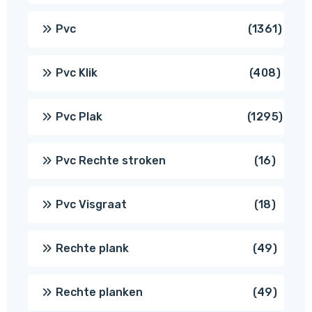
produ
1361
Pvc
1361
produ
408
Pvc Klik
408
produ
1295
Pvc Plak
1295
prod
16
Pvc Rechte stroken
16
produc
18
Pvc Visgraat
18
produc
49
Rechte plank
49
produ
49
Rechte planken
49