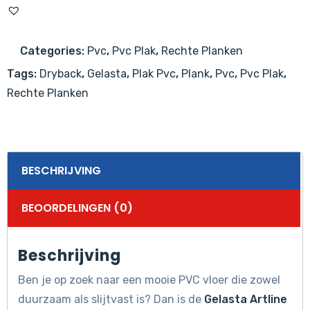
2249
Supreme
Categories:
Pvc
,
Pvc Plak
,
Rechte Planken
Desert
Tags:
Dryback
,
Gelasta
,
Plak Pvc
,
Plank
,
Pvc
,
Pvc Plak
,
aantal
Rechte Planken
BESCHRIJVING
BEOORDELINGEN (0)
Beschrijving
Ben je op zoek naar een mooie PVC vloer die zowel
duurzaam als slijtvast is? Dan is de
Gelasta Artline