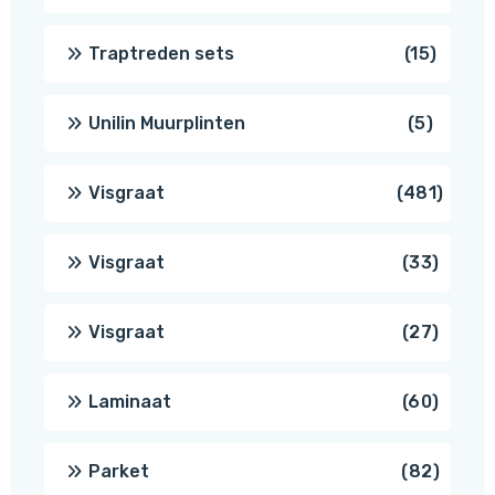
produ
15
Traptreden sets
15
produc
5
Unilin Muurplinten
5
produc
481
Visgraat
481
produ
33
Visgraat
33
produ
27
Visgraat
27
produ
60
Laminaat
60
produ
82
Parket
82