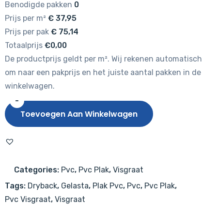
Benodigde pakken
0
Prijs per m²
€
37,95
Prijs per pak
€
75,14
Totaalprijs
€0,00
De productprijs geldt per m². Wij rekenen automatisch
om naar een pakprijs en het juiste aantal pakken in de
winkelwagen.
-
Gelasta
Toevoegen Aan Winkelwagen
Artline
Visgraat
1260
(dryback)
Categories:
Pvc
,
Pvc Plak
,
Visgraat
Premium
Tags:
Dryback
,
Gelasta
,
Plak Pvc
,
Pvc
,
Pvc Plak
,
Oak
Pvc Visgraat
,
Visgraat
Beige
aantal