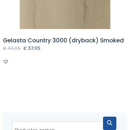
Gelasta Country 3000 (dryback) Smoked
Oorspronkelijke
Huidige
€
43,95
€
37,95
prijs
prijs
was:
is:
€ 43,95.
€ 37,95.