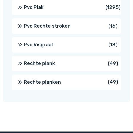
produ
1295
Pvc Plak
1295
prod
16
Pvc Rechte stroken
16
produc
18
Pvc Visgraat
18
produc
49
Rechte plank
49
produ
49
Rechte planken
49
produ