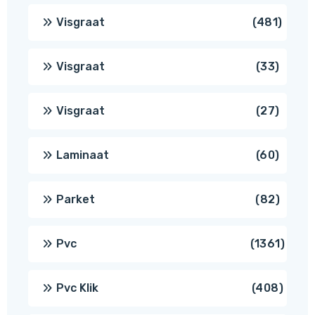
produc
481
Visgraat
481
produ
33
Visgraat
33
produ
27
Visgraat
27
produ
60
Laminaat
60
produ
82
Parket
82
produ
1361
Pvc
1361
produ
408
Pvc Klik
408