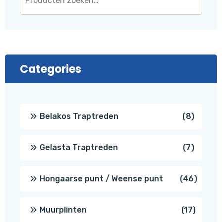
Categories
8
Belakos Traptreden
8
produc
7
Gelasta Traptreden
7
produc
46
Hongaarse punt / Weense punt
46
produ
17
Muurplinten
17