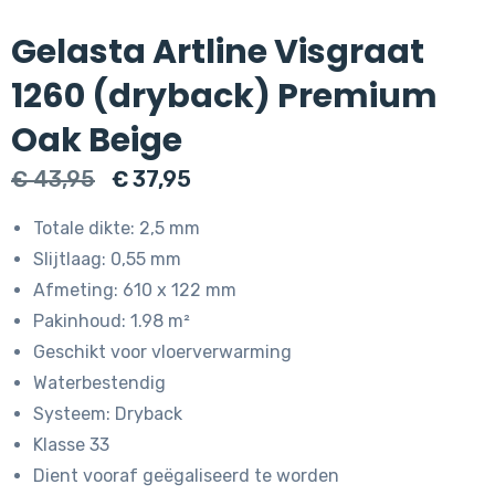
Gelasta Artline Visgraat
1260 (dryback) Premium
Oak Beige
Oorspronkelijke
Huidige
€
43,95
€
37,95
prijs
prijs
Totale dikte: 2,5 mm
was:
is:
Slijtlaag: 0,55 mm
€ 43,95.
€ 37,95.
Afmeting: 610 x 122 mm
Pakinhoud: 1.98 m²
Geschikt voor vloerverwarming
Waterbestendig
Systeem: Dryback
Klasse 33
Dient vooraf geëgaliseerd te worden