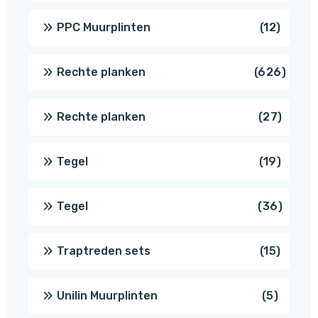
produc
12
PPC Muurplinten
12
produc
626
Rechte planken
626
produ
27
Rechte planken
27
produ
19
Tegel
19
produc
36
Tegel
36
produ
15
Traptreden sets
15
produc
5
Unilin Muurplinten
5