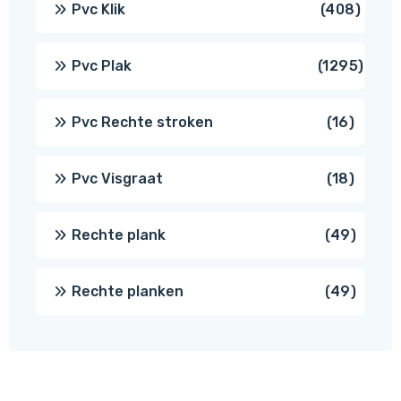
408
Pvc Klik
408
produ
1295
Pvc Plak
1295
prod
16
Pvc Rechte stroken
16
produc
18
Pvc Visgraat
18
produc
49
Rechte plank
49
produ
49
Rechte planken
49
produ