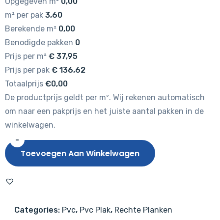
Opgegeven m²
0,00
m² per pak
3,60
Berekende m²
0,00
Benodigde pakken
0
Prijs per m²
€
37,95
Prijs per pak
€
136,62
Totaalprijs
€0,00
De productprijs geldt per m². Wij rekenen automatisch
om naar een pakprijs en het juiste aantal pakken in de
winkelwagen.
-
Tarkett
Toevoegen Aan Winkelwagen
iD
Inspiration
55
Authentics
Categories:
Pvc
,
Pvc Plak
,
Rechte Planken
Pearl