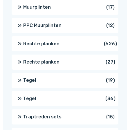
produ
17
Muurplinten
17
produc
12
PPC Muurplinten
12
produc
626
Rechte planken
626
produ
27
Rechte planken
27
produ
19
Tegel
19
produc
36
Tegel
36
produ
15
Traptreden sets
15