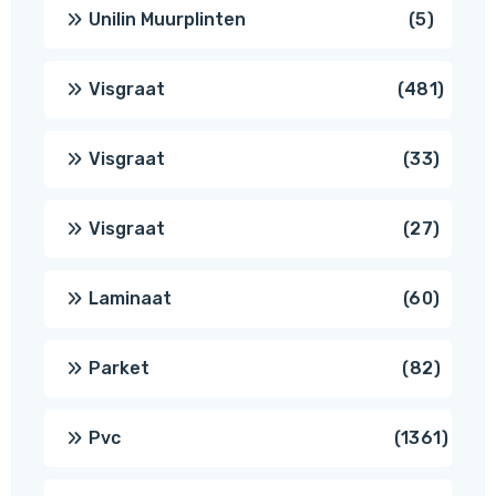
produc
5
Unilin Muurplinten
5
produc
481
Visgraat
481
produ
33
Visgraat
33
produ
27
Visgraat
27
produ
60
Laminaat
60
produ
82
Parket
82
produ
1361
Pvc
1361
produ