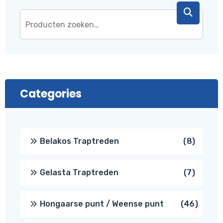
Categories
8
Belakos Traptreden
8
produc
7
Gelasta Traptreden
7
produc
46
Hongaarse punt / Weense punt
46