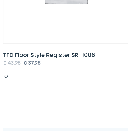
TFD Floor Style Register SR-1006
Oorspronkelijke
Huidige
€
43,95
€
37,95
prijs
prijs
was:
is:
€ 43,95.
€ 37,95.