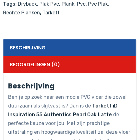
Tags:
Dryback
,
Plak Pvc
,
Plank
,
Pvc
,
Pvc Plak
,
Oak
Rechte Planken
,
Tarkett
Latte
aantal
BESCHRIJVING
BEOORDELINGEN (0)
Beschrijving
Ben je op zoek naar een mooie PVC vloer die zowel
duurzaam als slijtvast is? Dan is de
Tarkett iD
Inspiration 55 Authentics Pearl Oak Latte
de
perfecte keuze voor jou! Met zijn prachtige
uitstraling en hoogwaardige kwaliteit zal deze vloer