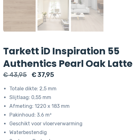
Tarkett iD Inspiration 55
Authentics Pearl Oak Latte
Oorspronkelijke
Huidige
€
43,95
€
37,95
prijs
prijs
Totale dikte: 2,5 mm
was:
is:
Slijtlaag: 0,55 mm
€ 43,95.
€ 37,95.
Afmeting: 1220 x 183 mm
Pakinhoud: 3.6 m²
Geschikt voor vloerverwarming
Waterbestendig