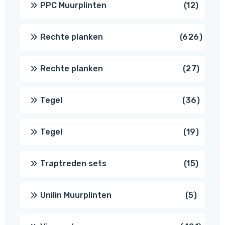
12
PPC Muurplinten
12
produc
626
Rechte planken
626
produ
27
Rechte planken
27
produ
36
Tegel
36
produ
19
Tegel
19
produc
15
Traptreden sets
15
produc
5
Unilin Muurplinten
5
produc