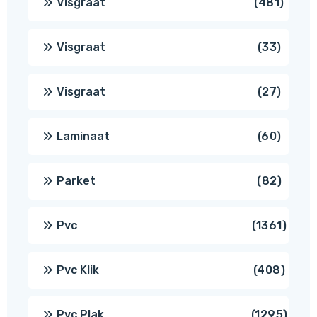
481
Visgraat
481
produ
33
Visgraat
33
produ
27
Visgraat
27
produ
60
Laminaat
60
produ
82
Parket
82
produ
1361
Pvc
1361
produ
408
Pvc Klik
408
produ
1295
Pvc Plak
1295