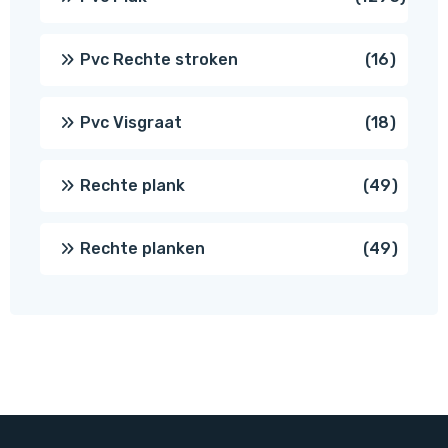
prod
16
Pvc Rechte stroken
16
produc
18
Pvc Visgraat
18
produc
49
Rechte plank
49
produ
49
Rechte planken
49
produ