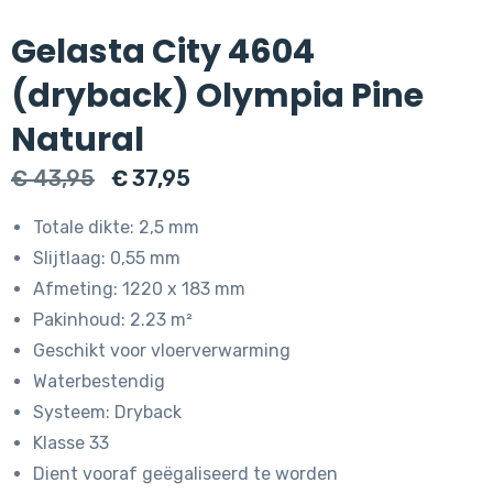
Gelasta City 4604
(dryback) Olympia Pine
Natural
Oorspronkelijke
Huidige
€
43,95
€
37,95
prijs
prijs
Totale dikte: 2,5 mm
was:
is:
Slijtlaag: 0,55 mm
€ 43,95.
€ 37,95.
Afmeting: 1220 x 183 mm
Pakinhoud: 2.23 m²
Geschikt voor vloerverwarming
Waterbestendig
Systeem: Dryback
Klasse 33
Dient vooraf geëgaliseerd te worden