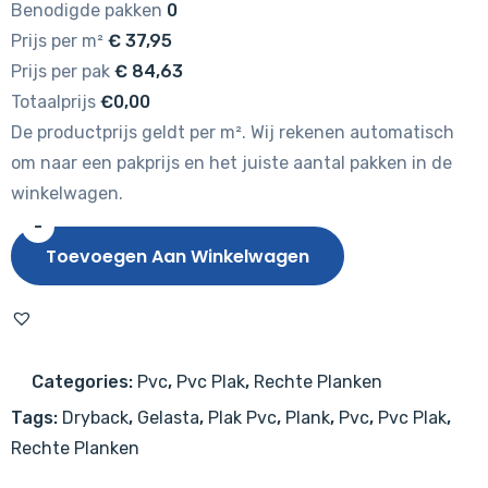
Benodigde pakken
0
Prijs per m²
€
37,95
Prijs per pak
€
84,63
Totaalprijs
€0,00
De productprijs geldt per m². Wij rekenen automatisch
om naar een pakprijs en het juiste aantal pakken in de
winkelwagen.
-
Gelasta
Toevoegen Aan Winkelwagen
City
4604
(dryback)
Olympia
Categories:
Pvc
,
Pvc Plak
,
Rechte Planken
Pine
Tags:
Dryback
,
Gelasta
,
Plak Pvc
,
Plank
,
Pvc
,
Pvc Plak
,
Natural
Rechte Planken
aantal