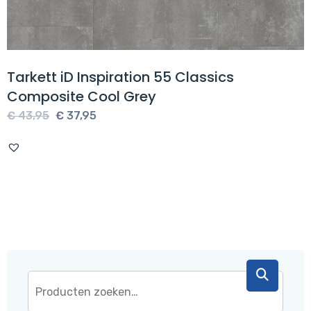
Tarkett iD Inspiration 55 Classics
Composite Cool Grey
Oorspronkelijke
Huidige
€
43,95
€
37,95
prijs
prijs
was:
is:
€ 43,95.
€ 37,95.