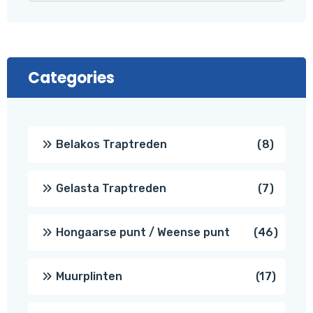
Categories
8
Belakos Traptreden
8
produc
7
Gelasta Traptreden
7
produc
46
Hongaarse punt / Weense punt
46
produ
17
Muurplinten
17
produc