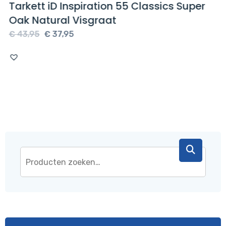
Tarkett iD Inspiration 55 Classics Super
Oak Natural Visgraat
Oorspronkelijke
Huidige
€
43,95
€
37,95
prijs
prijs
was:
is:
€ 43,95.
€ 37,95.