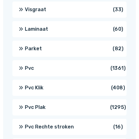
produ
33
Visgraat
33
produ
60
Laminaat
60
produ
82
Parket
82
produ
1361
Pvc
1361
produ
408
Pvc Klik
408
produ
1295
Pvc Plak
1295
prod
16
Pvc Rechte stroken
16