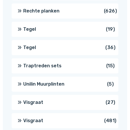
produ
626
Rechte planken
626
produ
19
Tegel
19
produc
36
Tegel
36
produ
15
Traptreden sets
15
produc
5
Unilin Muurplinten
5
produc
27
Visgraat
27
produ
481
Visgraat
481