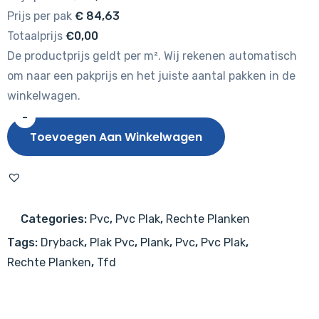
Prijs per pak
€
84,63
Totaalprijs
€0,00
De productprijs geldt per m². Wij rekenen automatisch
om naar een pakprijs en het juiste aantal pakken in de
winkelwagen.
-
TFD
Toevoegen Aan Winkelwagen
Floor
Style
Register
SR-
Categories:
Pvc
,
Pvc Plak
,
Rechte Planken
1003
Tags:
Dryback
,
Plak Pvc
,
Plank
,
Pvc
,
Pvc Plak
,
aantal
Rechte Planken
,
Tfd