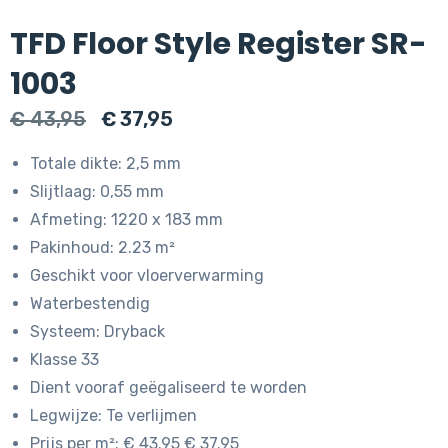
TFD Floor Style Register SR-
1003
Oorspronkelijke
Huidige
€
43,95
€
37,95
prijs
prijs
Totale dikte: 2,5 mm
was:
is:
Slijtlaag: 0,55 mm
€ 43,95.
€ 37,95.
Afmeting: 1220 x 183 mm
Pakinhoud: 2.23 m²
Geschikt voor vloerverwarming
Waterbestendig
Systeem: Dryback
Klasse 33
Dient vooraf geëgaliseerd te worden
Legwijze: Te verlijmen
Prijs per m²: € 43.95 € 37.95