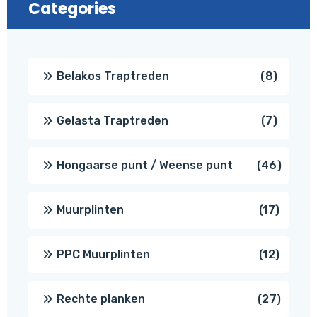
Categories
8
Belakos Traptreden
8
produc
7
Gelasta Traptreden
7
produc
46
Hongaarse punt / Weense punt
46
produ
17
Muurplinten
17
produc
12
PPC Muurplinten
12
produc
27
Rechte planken
27