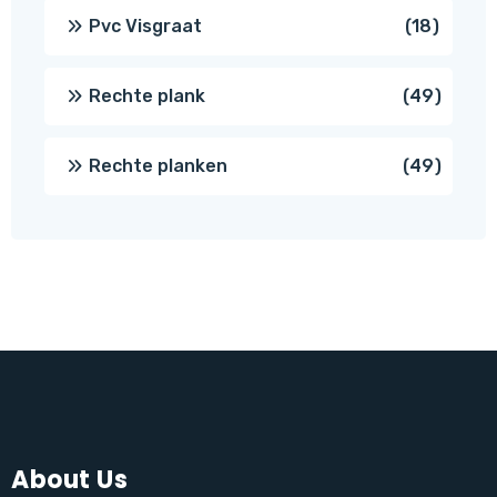
produc
18
Pvc Visgraat
18
produc
49
Rechte plank
49
produ
49
Rechte planken
49
produ
About Us