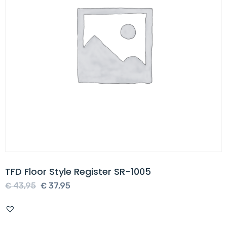
TFD Floor Style Register SR-1005
Oorspronkelijke
Huidige
€
43,95
€
37,95
prijs
prijs
was:
is: