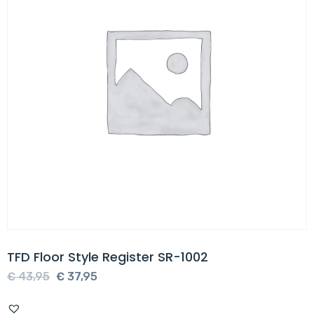
TFD Floor Style Register SR-1002
Oorspronkelijke
Huidige
€
43,95
€
37,95
prijs
prijs