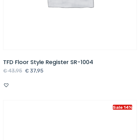
TFD Floor Style Register SR-1004
Oorspronkelijke
Huidige
€
43,95
€
37,95
prijs
prijs
was:
is:
€ 43,95.
€ 37,95.
Sale 14%