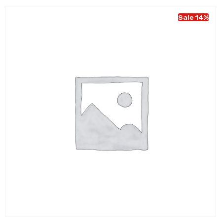
€ 43,95.
€ 37,95.
Sale 14%