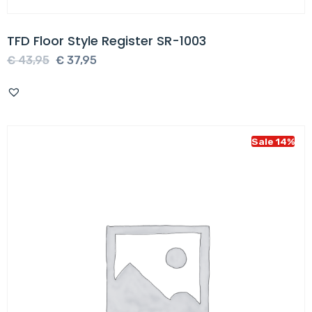
TFD Floor Style Register SR-1003
Oorspronkelijke
Huidige
€
43,95
€
37,95
prijs
prijs
was:
is:
€ 43,95.
€ 37,95.
Sale 14%