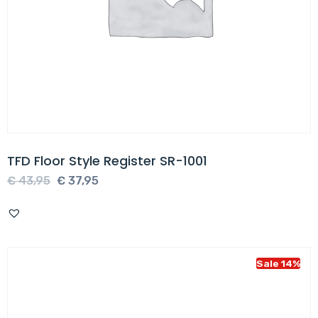
TFD Floor Style Register SR-1001
Oorspronkelijke
Huidige
€
43,95
€
37,95
prijs
prijs
was:
is:
€ 43,95.
€ 37,95.
Sale 14%