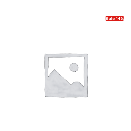
was:
is:
€ 43,95.
€ 37,95.
Sale 14%