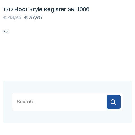
TFD Floor Style Register SR-1006
Oorspronkelijke
Huidige
€
43,95
€
37,95
prijs
prijs
was:
is:
€ 43,95.
€ 37,95.