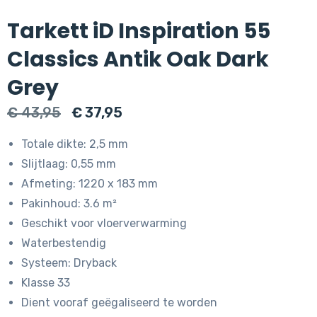
Tarkett iD Inspiration 55
Classics Antik Oak Dark
Grey
Oorspronkelijke
Huidige
€
43,95
€
37,95
prijs
prijs
Totale dikte: 2,5 mm
was:
is:
Slijtlaag: 0,55 mm
€ 43,95.
€ 37,95.
Afmeting: 1220 x 183 mm
Pakinhoud: 3.6 m²
Geschikt voor vloerverwarming
Waterbestendig
Systeem: Dryback
Klasse 33
Dient vooraf geëgaliseerd te worden