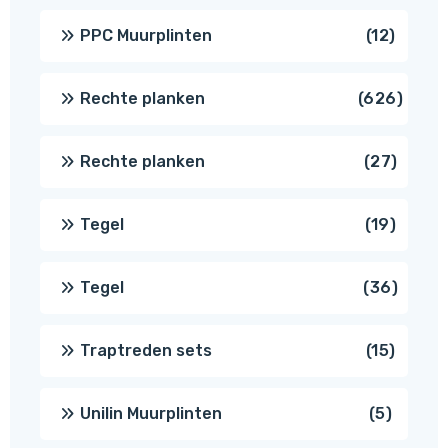
produc
12
PPC Muurplinten
12
produc
626
Rechte planken
626
produ
27
Rechte planken
27
produ
19
Tegel
19
produc
36
Tegel
36
produ
15
Traptreden sets
15
produc
5
Unilin Muurplinten
5