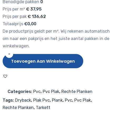
Benodigde pakken
0
Prijs per m²
€
37,95
Prijs per pak
€
136,62
Totaalprijs
€0,00
De productprijs geldt per m². Wij rekenen automatisch
om naar een pakprijs en het juiste aantal pakken in de
winkelwagen.
-
Tarkett
Toevoegen Aan Winkelwagen
iD
Inspiration
55
Classics
Categories:
Pvc
,
Pvc Plak
,
Rechte Planken
Antik
Tags:
Dryback
,
Plak Pvc
,
Plank
,
Pvc
,
Pvc Plak
,
Oak
Rechte Planken
,
Tarkett
Dark
Grey