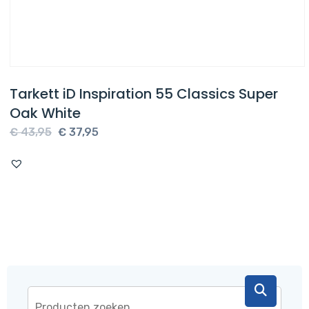
Tarkett iD Inspiration 55 Classics Super
Oak White
Oorspronkelijke
Huidige
€
43,95
€
37,95
prijs
prijs
was:
is:
€ 43,95.
€ 37,95.