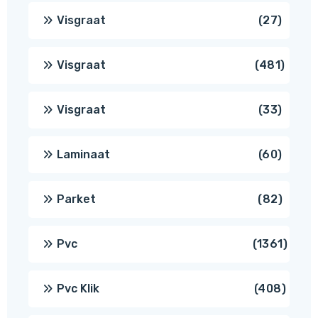
produc
27
Visgraat
27
produ
481
Visgraat
481
produ
33
Visgraat
33
produ
60
Laminaat
60
produ
82
Parket
82
produ
1361
Pvc
1361
produ
408
Pvc Klik
408