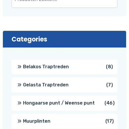
Categories
8
Belakos Traptreden
8
produc
7
Gelasta Traptreden
7
produc
46
Hongaarse punt / Weense punt
46
produ
17
Muurplinten
17