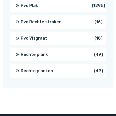
produ
1295
Pvc Plak
1295
prod
16
Pvc Rechte stroken
16
produc
18
Pvc Visgraat
18
produc
49
Rechte plank
49
produ
49
Rechte planken
49
produ