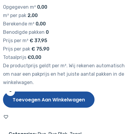
Opgegeven m²
0,00
m² per pak
2,00
Berekende m²
0,00
Benodigde pakken
0
Prijs per m²
€
37,95
Prijs per pak
€
75,90
Totaalprijs
€0,00
De productprijs geldt per m². Wij rekenen automatisch
om naar een pakprijs en het juiste aantal pakken in de
winkelwagen.
-
Tarkett
Toevoegen Aan Winkelwagen
iD
Inspiration
55
Fibra