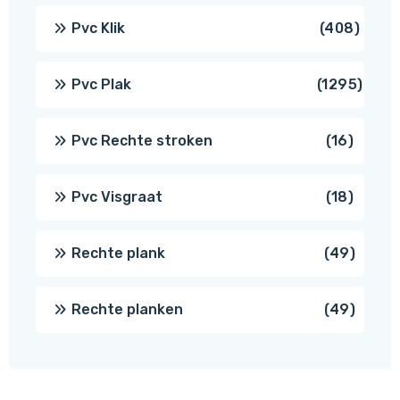
produ
408
Pvc Klik
408
produ
1295
Pvc Plak
1295
prod
16
Pvc Rechte stroken
16
produc
18
Pvc Visgraat
18
produc
49
Rechte plank
49
produ
49
Rechte planken
49
produ