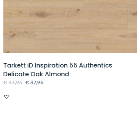
Tarkett iD Inspiration 55 Authentics
Delicate Oak Almond
Oorspronkelijke
Huidige
€
43,95
€
37,95
prijs
prijs
was:
is:
€ 43,95.
€ 37,95.