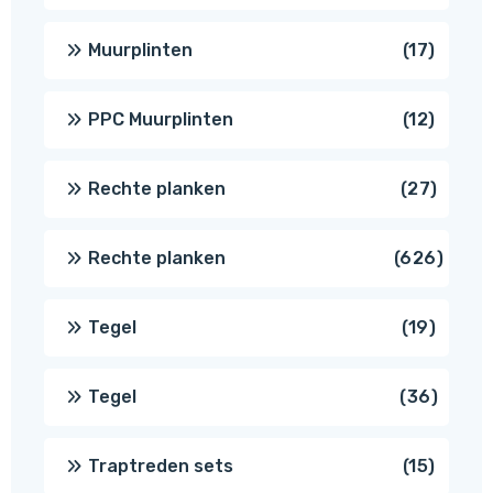
produ
17
Muurplinten
17
produc
12
PPC Muurplinten
12
produc
27
Rechte planken
27
produ
626
Rechte planken
626
produ
19
Tegel
19
produc
36
Tegel
36
produ
15
Traptreden sets
15