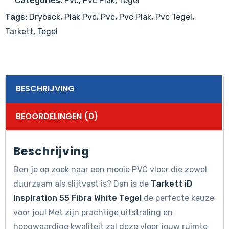
Categories:
Pvc
,
Pvc Plak
,
Tegel
White
Tags:
Dryback
,
Plak Pvc
,
Pvc
,
Pvc Plak
,
Pvc Tegel
,
Tegel
Tarkett
,
Tegel
aantal
BESCHRIJVING
BEOORDELINGEN (0)
Beschrijving
Ben je op zoek naar een mooie PVC vloer die zowel
duurzaam als slijtvast is? Dan is de
Tarkett iD
Inspiration 55 Fibra White Tegel
de perfecte keuze
voor jou! Met zijn prachtige uitstraling en
hoogwaardige kwaliteit zal deze vloer jouw ruimte