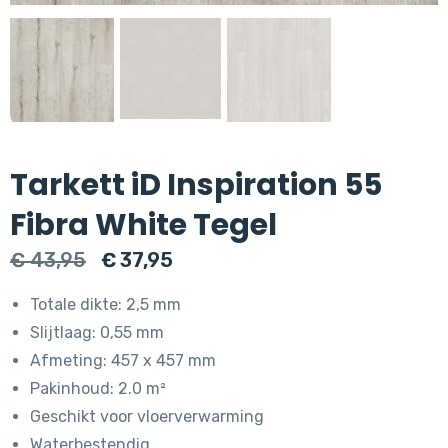
Tarkett iD Inspiration 55
Fibra White Tegel
Oorspronkelijke
Huidige
€
43,95
€
37,95
prijs
prijs
Totale dikte: 2,5 mm
was:
is:
Slijtlaag: 0,55 mm
€ 43,95.
€ 37,95.
Afmeting: 457 x 457 mm
Pakinhoud: 2.0 m²
Geschikt voor vloerverwarming
Waterbestendig