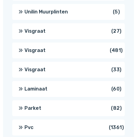
produc
5
Unilin Muurplinten
5
produc
27
Visgraat
27
produ
481
Visgraat
481
produ
33
Visgraat
33
produ
60
Laminaat
60
produ
82
Parket
82
produ
1361
Pvc
1361