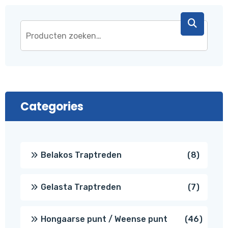
Categories
8
Belakos Traptreden
8
produc
7
Gelasta Traptreden
7
produc
46
Hongaarse punt / Weense punt
46