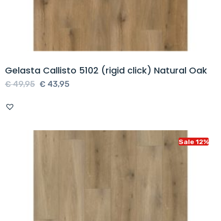
Gelasta Callisto 5102 (rigid click) Natural Oak
Oorspronkelijke
Huidige
€
49,95
€
43,95
prijs
prijs
was:
is:
€ 49,95.
€ 43,95.
Sale 12%