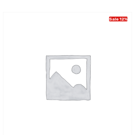
was:
is:
€ 49,95.
€ 43,95.
Sale 12%