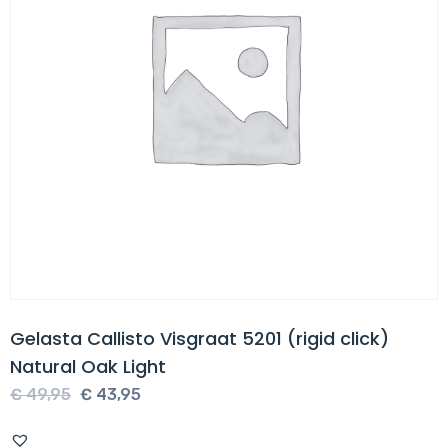
Gelasta Callisto Visgraat 5201 (rigid click)
Natural Oak Light
Oorspronkelijke
Huidige
€
49,95
€
43,95
prijs
prijs