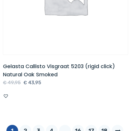
Gelasta Callisto Visgraat 5203 (rigid click)
Natural Oak Smoked
Oorspronkelijke
Huidige
€
49,95
€
43,95
prijs
prijs
was:
is:
€ 49,95.
€ 43,95.
1
2
3
4
…
16
17
18