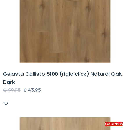
Gelasta Callisto 5100 (rigid click) Natural Oak
Dark
Oorspronkelijke
Huidige
€
49,95
€
43,95
prijs
prijs
was:
is:
€ 49,95.
€ 43,95.
Sale 12%