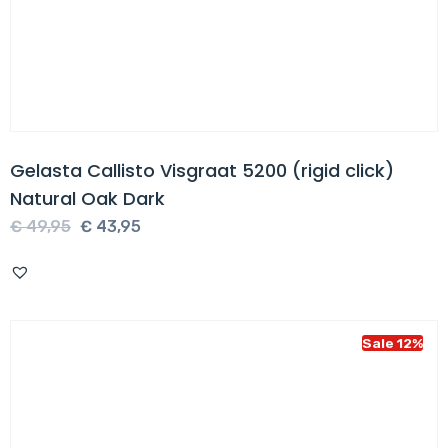
Gelasta Callisto Visgraat 5200 (rigid click)
Natural Oak Dark
Oorspronkelijke
Huidige
€
49,95
€
43,95
prijs
prijs
was:
is:
€ 49,95.
€ 43,95.
Sale 12%