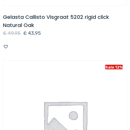
Gelasta Callisto Visgraat 5202 rigid click
Natural Oak
Oorspronkelijke
Huidige
€
49,95
€
43,95
prijs
prijs
was:
is:
€ 49,95.
€ 43,95.
Sale 12%