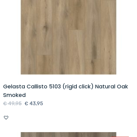
Gelasta Callisto 5103 (rigid click) Natural Oak
Smoked
Oorspronkelijke
Huidige
€
49,95
€
43,95
prijs
prijs
was:
is:
€ 49,95.
€ 43,95.