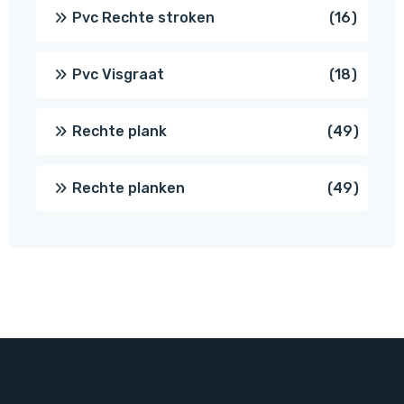
prod
16
Pvc Rechte stroken
16
produc
18
Pvc Visgraat
18
produc
49
Rechte plank
49
produ
49
Rechte planken
49
produ