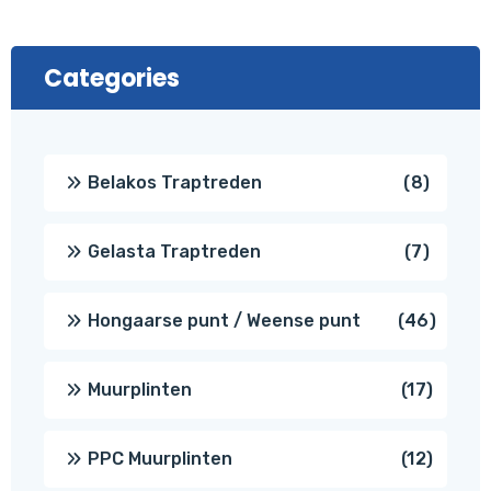
Categories
8
Belakos Traptreden
8
produc
7
Gelasta Traptreden
7
produc
46
Hongaarse punt / Weense punt
46
produ
17
Muurplinten
17
produc
12
PPC Muurplinten
12