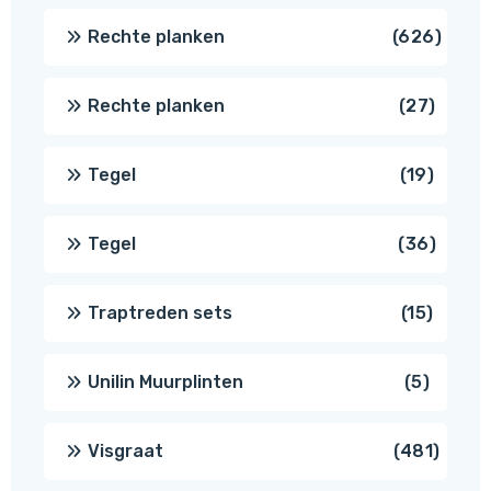
produc
626
Rechte planken
626
produ
27
Rechte planken
27
produ
19
Tegel
19
produc
36
Tegel
36
produ
15
Traptreden sets
15
produc
5
Unilin Muurplinten
5
produc
481
Visgraat
481