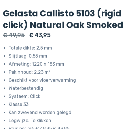
Gelasta Callisto 5103 (rigid
click) Natural Oak Smoked
Oorspronkelijke
Huidige
€
49,95
€
43,95
prijs
prijs
Totale dikte: 2,5 mm
was:
is:
Slijtlaag: 0,55 mm
€ 49,95.
€ 43,95.
Afmeting: 1220 x 183 mm
Pakinhoud: 2.23 m²
Geschikt voor vloerverwarming
Waterbestendig
Systeem: Click
Klasse 33
Kan zwevend worden gelegd
Legwijze: Te klikken
Prijs per m²: € 49.95 € 43.95