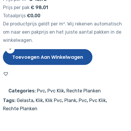
Prijs per pak
€
98,01
Totaalprijs
€0,00
De productprijs geldt per m². Wij rekenen automatisch
om naar een pakprijs en het juiste aantal pakken in de
winkelwagen.
-
Gelasta
Toevoegen Aan Winkelwagen
Callisto
5103
(rigid
click)
Categories:
Pvc
,
Pvc Klik
,
Rechte Planken
Natural
Tags:
Gelasta
,
Klik
,
Klik Pvc
,
Plank
,
Pvc
,
Pvc Klik
,
Oak
Rechte Planken
Smoked
aantal