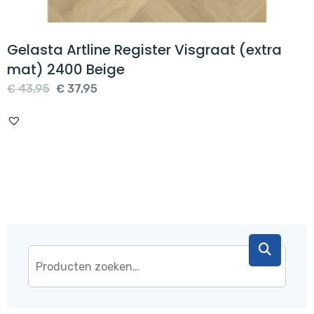
Gelasta Artline Register Visgraat (extra
mat) 2400 Beige
Oorspronkelijke
Huidige
€
43,95
€
37,95
prijs
prijs
was:
is:
€ 43,95.
€ 37,95.