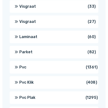
produ
33
Visgraat
33
produ
27
Visgraat
27
produ
60
Laminaat
60
produ
82
Parket
82
produ
1361
Pvc
1361
produ
408
Pvc Klik
408
produ
1295
Pvc Plak
1295