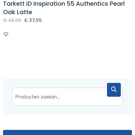
Tarkett iD Inspiration 55 Authentics Pearl
Oak Latte
Oorspronkelijke
Huidige
€
43,95
€
37,95
prijs
prijs
was:
is:
€ 43,95.
€ 37,95.