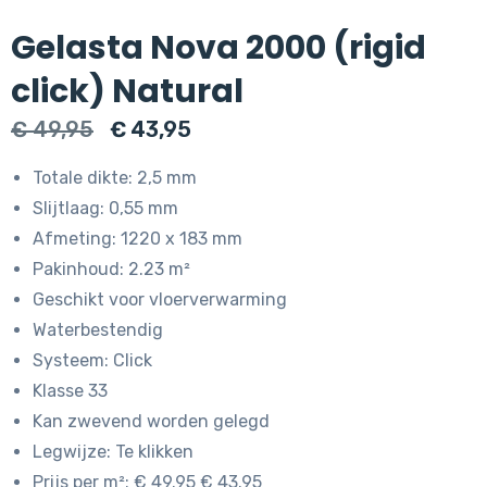
Gelasta Nova 2000 (rigid
click) Natural
Oorspronkelijke
Huidige
€
49,95
€
43,95
prijs
prijs
Totale dikte: 2,5 mm
was:
is:
Slijtlaag: 0,55 mm
€ 49,95.
€ 43,95.
Afmeting: 1220 x 183 mm
Pakinhoud: 2.23 m²
Geschikt voor vloerverwarming
Waterbestendig
Systeem: Click
Klasse 33
Kan zwevend worden gelegd
Legwijze: Te klikken
Prijs per m²: € 49.95 € 43.95