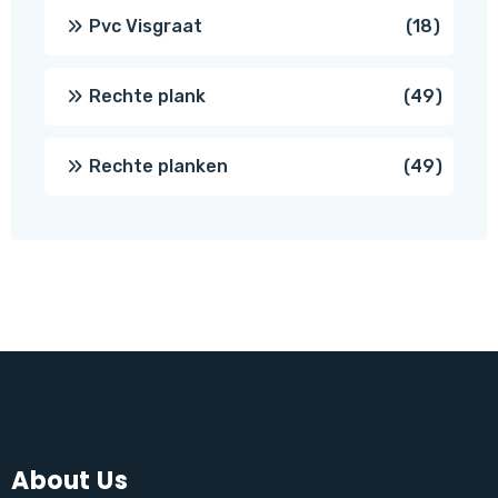
produc
18
Pvc Visgraat
18
produc
49
Rechte plank
49
produ
49
Rechte planken
49
produ
About Us