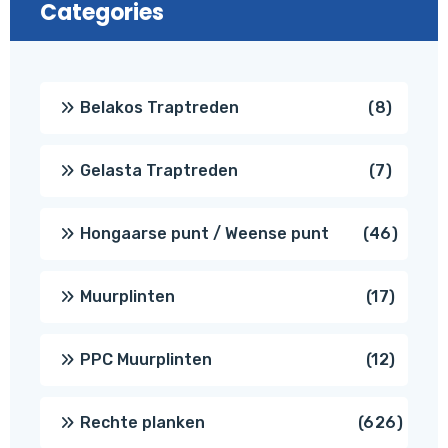
Categories
8
Belakos Traptreden
8
produc
7
Gelasta Traptreden
7
produc
46
Hongaarse punt / Weense punt
46
produ
17
Muurplinten
17
produc
12
PPC Muurplinten
12
produc
626
Rechte planken
626