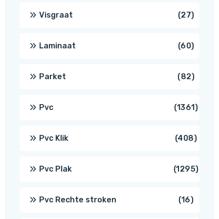
produ
27
Visgraat
27
produ
60
Laminaat
60
produ
82
Parket
82
produ
1361
Pvc
1361
produ
408
Pvc Klik
408
produ
1295
Pvc Plak
1295
prod
16
Pvc Rechte stroken
16