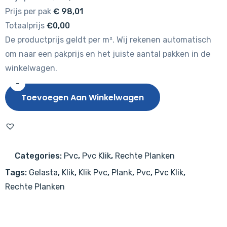
Prijs per pak
€
98,01
Totaalprijs
€0,00
De productprijs geldt per m². Wij rekenen automatisch
om naar een pakprijs en het juiste aantal pakken in de
winkelwagen.
-
Gelasta
Toevoegen Aan Winkelwagen
Nova
2000
(rigid
click)
Categories:
Pvc
,
Pvc Klik
,
Rechte Planken
Natural
Tags:
Gelasta
,
Klik
,
Klik Pvc
,
Plank
,
Pvc
,
Pvc Klik
,
aantal
Rechte Planken