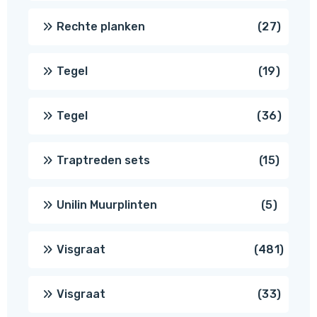
produ
27
Rechte planken
27
produ
19
Tegel
19
produc
36
Tegel
36
produ
15
Traptreden sets
15
produc
5
Unilin Muurplinten
5
produc
481
Visgraat
481
produ
33
Visgraat
33