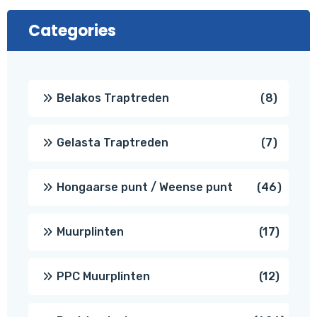
Categories
8
Belakos Traptreden
8
produc
7
Gelasta Traptreden
7
produc
46
Hongaarse punt / Weense punt
46
produ
17
Muurplinten
17
produc
12
PPC Muurplinten
12
produc