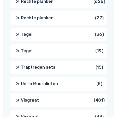
626
Rechte planken
626
produ
27
Rechte planken
27
produ
36
Tegel
36
produ
19
Tegel
19
produc
15
Traptreden sets
15
produc
5
Unilin Muurplinten
5
produc
481
Visgraat
481
produ
33
Visgraat
33