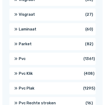
produ
27
Visgraat
27
produ
60
Laminaat
60
produ
82
Parket
82
produ
1361
Pvc
1361
produ
408
Pvc Klik
408
produ
1295
Pvc Plak
1295
prod
16
Pvc Rechte stroken
16