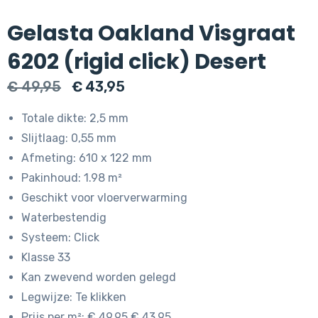
Gelasta Oakland Visgraat
6202 (rigid click) Desert
Oorspronkelijke
Huidige
€
49,95
€
43,95
prijs
prijs
Totale dikte: 2,5 mm
was:
is:
Slijtlaag: 0,55 mm
€ 49,95.
€ 43,95.
Afmeting: 610 x 122 mm
Pakinhoud: 1.98 m²
Geschikt voor vloerverwarming
Waterbestendig
Systeem: Click
Klasse 33
Kan zwevend worden gelegd
Legwijze: Te klikken
Prijs per m²: € 49.95 € 43.95