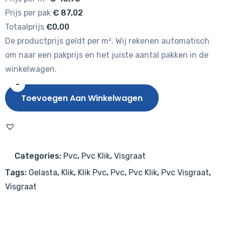
Prijs per pak
€
87,02
Totaalprijs
€0,00
De productprijs geldt per m². Wij rekenen automatisch
om naar een pakprijs en het juiste aantal pakken in de
winkelwagen.
-
Gelasta
Toevoegen Aan Winkelwagen
Oakland
Visgraat
6202
(rigid
Categories:
Pvc
,
Pvc Klik
,
Visgraat
click)
Tags:
Gelasta
,
Klik
,
Klik Pvc
,
Pvc
,
Pvc Klik
,
Pvc Visgraat
,
Desert
Visgraat
aantal