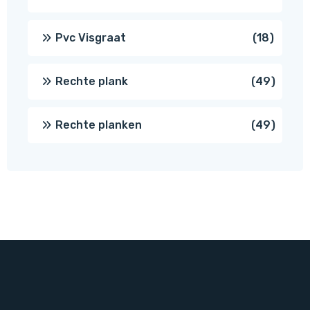
produc
18
Pvc Visgraat
18
produc
49
Rechte plank
49
produ
49
Rechte planken
49
produ