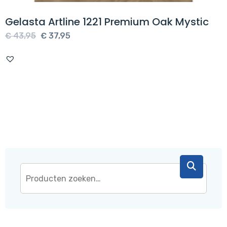
Gelasta Artline 1221 Premium Oak Mystic
Oorspronkelijke
Huidige
€
43,95
€
37,95
prijs
prijs
was:
is:
€ 43,95.
€ 37,95.